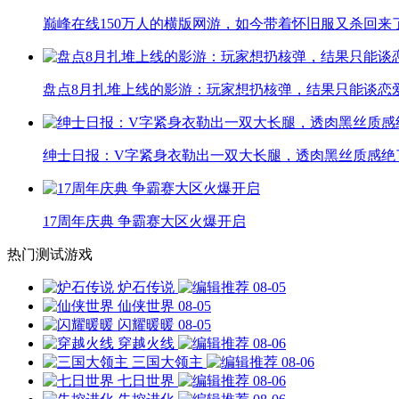
巅峰在线150万人的横版网游，如今带着怀旧服又杀回来
盘点8月扎堆上线的影游：玩家想扔核弹，结果只能谈恋
绅士日报：V字紧身衣勒出一双大长腿，透肉黑丝质感绝
17周年庆典 争霸赛大区火爆开启
热门测试游戏
炉石传说
08-05
仙侠世界
08-05
闪耀暖暖
08-05
穿越火线
08-06
三国大领主
08-06
七日世界
08-06