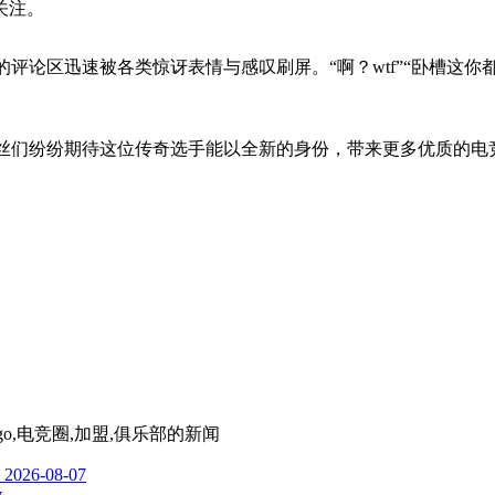
关注。
评论区迅速被各类惊讶表情与感叹刷屏。“啊？wtf”“卧槽这你
粉丝们纷纷期待这位传奇选手能以全新的身份，带来更多优质的电
Ngo,电竞圈,加盟,俱乐部
的新闻
2026-08-07