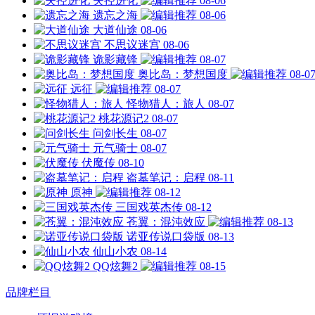
失控进化
08-06
遗忘之海
08-06
大道仙途
08-06
不思议迷宫
08-06
诡影藏锋
08-07
奥比岛：梦想国度
08-0
远征
08-07
怪物猎人：旅人
08-07
桃花源记2
08-07
问剑长生
08-07
元气骑士
08-07
伏魔传
08-10
盗墓笔记：启程
08-11
原神
08-12
三国戏英杰传
08-12
苍翼：混沌效应
08-13
诺亚传说口袋版
08-13
仙山小农
08-14
QQ炫舞2
08-15
品牌栏目