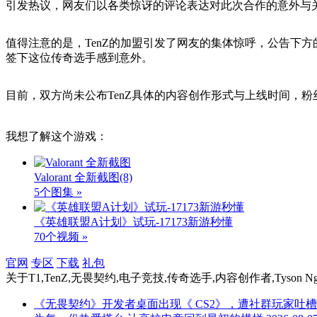
引发热议，网友们以各类惊讶的评论表达对此次合作的意外与
值得注意的是，TenZ的加盟引发了网友的集体惊呼，公告下方的
签下这位传奇选手感到意外。
目前，双方尚未公布TenZ具体的内容创作形式与上线时间，
我想了解这个游戏：
Valorant 全新截图
(8)
5个图集 »
《英雄联盟A计划》试玩-17173新游秒懂
70个视频 »
官网
专区
下载
礼包
关于
T1,TenZ,无畏契约,电子竞技,传奇选手,内容创作者,Tyson 
《无畏契约》开发者桌面出现《 CS2》，遭社群玩家吐槽