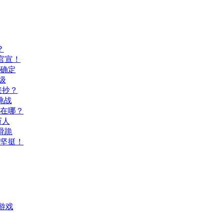
？
官宣！
间确定
级
接抄？
挑战
玩在哪？
万人
滑跪
坚挺！
游戏