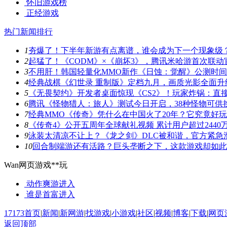
怀旧游戏榜
正经游戏
热门新闻排行
1
夯爆了！下半年新游有点离谱，谁会成为下一个现象级
2
起猛了！《CODM》×《崩坏3》，腾讯米哈游首次联动
3
不用肝！韩国轻量化MMO新作《日蚀：觉醒》公测时
4
经典战棋《幻世录 重制版》定档九月，画质光影全面升
5
《无畏契约》开发者桌面惊现《CS2》！玩家炸锅：直
6
腾讯《怪物猎人：旅人》测试今日开启，38种怪物可供
7
经典MMO《传奇》凭什么在中国火了20年？它究竟好
8
《传奇4》公开五周年全球献礼视频 累计用户超过2440
9
泳装太清凉不让上？《龙之剑》DLC被和谐，官方紧急
10
回合制端游还有活路？巨头垄断之下，这款游戏却如此
Wan网页游戏**玩
动作爽游
进入
谁是首富
进入
17173首页
|
新闻
|
新网游
|
找游戏
|
小游戏
|
社区
|
视频
|
博客
|
下载
|
网页
返回顶部