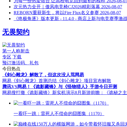
为每一份热爱搭台 让高校电竞回到最初的模样
2026-08-0
次元热力全开｜傲风电竞椅CJ2026精彩落幕
2026-08-07
REBORN重获新生，将以Fire Flux名义参赛
2026-08-07
《终极角逐》版本更新 - 11.4.0 - 商店上新与电竞赛季激
无畏契约
第一人称射击
专区
下载
预订激活码、礼包
今日热点
《剑心雕龙》解散了，但这次没人骂网易
网易《剑心雕龙》首测总结
《剑心雕龙》项目宣布解散
腾讯VS网易！《诡影藏锋》与《怪物猎人》手游今日开测
网易搜打撤《诡影藏锋》新实机演示
8月新游前瞻：《诡秘之
一看吓一跳：雷死人不偿命的囧图集（1170）