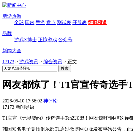
新游热游
全球
国内
手游
盘点
测试表
开服表
怀旧频道
品牌
游戏X博士
正惊游戏
公众号
新闻大全
17173
>
游戏资讯
>
综合资讯
>
正文
网友都惊了！T1官宣传奇选手T
2026-05-10 17:56:02
神评论
17173 新闻导语
T1官宣《无畏契约》传奇选手TenZ加盟！网友惊呼“卧槽这
韩国知名电子竞技俱乐部T1通过微博网页版发布重磅公告，正式宣