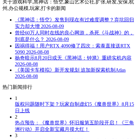
关于
游戏科学,黑神话：悟空,象山艺术公社,扩张,研发,安保,杭
州,办公规模,玩家,打卡
的新闻
《黑神话：悟空》发售到现在有过难度调整？弃坑回归
实力却大增
2026-08-09
曾经60万人同时在线的良心网游，杀死《斗战神》的，
到底是什么？
2026-08-09
因祸得福！用户RTX 4090修了四次：索泰直接送RTX
5090
2026-08-08
杨奇暗示8月20日或无《黑神话：钟馗》重磅实机内容
2026-08-08
《美国卡车模拟》新开发规划 追加新探索机制Atlas
2026-08-08
热门新闻排行
1
版权问题随时下架？玩家自制虚幻5《魔兽世界》8月15
日上线
2
热点预告：《魔兽世界》怀旧服第五阶段开启！《三角
洲行动》开启全新宝藏月摸大红！
3