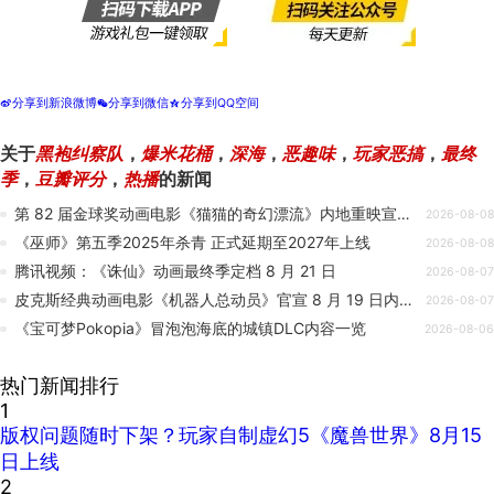
分享到新浪微博
分享到微信
分享到QQ空间
t
w
z
关于
黑袍纠察队
，
爆米花桶
，
深海
，
恶趣味
，
玩家恶搞
，
最终
季
，
豆瓣评分
，
热播
的新闻
第 82 届金球奖动画电影《猫猫的奇幻漂流》内地重映宣布暂缓，另择档期
2026-08-08
《巫师》第五季2025年杀青 正式延期至2027年上线
2026-08-08
腾讯视频：《诛仙》动画最终季定档 8 月 21 日
2026-08-07
皮克斯经典动画电影《机器人总动员》官宣 8 月 19 日内地首次公映
2026-08-07
《宝可梦Pokopia》冒泡泡海底的城镇DLC内容一览
2026-08-06
热门新闻排行
1
版权问题随时下架？玩家自制虚幻5《魔兽世界》8月15
日上线
2