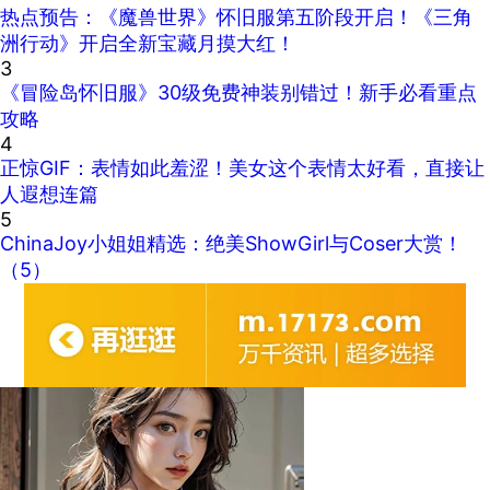
热点预告：《魔兽世界》怀旧服第五阶段开启！《三角
洲行动》开启全新宝藏月摸大红！
3
《冒险岛怀旧服》30级免费神装别错过！新手必看重点
攻略
4
正惊GIF：表情如此羞涩！美女这个表情太好看，直接让
人遐想连篇
5
ChinaJoy小姐姐精选：绝美ShowGirl与Coser大赏！
（5）