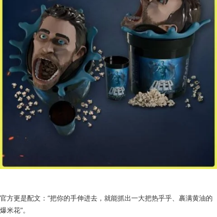
官方更是配文：“把你的手伸进去，就能抓出一大把热乎乎、裹满黄油的
爆米花”。