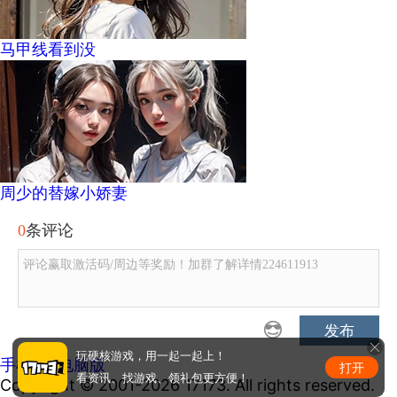
马甲线看到没
周少的替嫁小娇妻
0
条评论
评论赢取激活码/周边等奖励！加群了解详情224611913
发布
玩硬核游戏，用一起一起上！
手机版
|
电脑版
打开
看资讯、找游戏、领礼包更方便！
Copyright © 2001-2026 17173. All rights reserved.