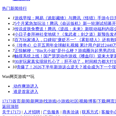
热门新闻排行
1
游戏早报：网易《诡影藏锋》与腾讯《怪猎》手游今日
2
5个月紧急加玩法！腾讯《命运扳机》新一轮测试招募
3
传说皮肤免费送！腾讯《逆战：未来》新联动福利内容
4
小日子参拜神社变地狱？《鬼武者：剑之道》新预告发
5
百万玩家涌入，口碑却"褒贬不一" 《雾影猎人》还有救
6
《传奇4》公开五周年全球献礼视频 累计用户超过2440
7
正惊解梗：“Bin大小姐”是什么梗？游戏圈兴起男男恋综
8
触摸系统上线！国产瑟瑟动作游戏《嗜血印》迎来大更
9
30岁玩家真实现状扎心了：肝不动了，时间精力都大打
10
夯爆了！2026下半年新游这么逆天？谁会成为下一个
Wan网页游戏**玩
动作爽游
进入
谁是首富
进入
17173首页
|
新闻
|
新网游
|
找游戏
|
小游戏
|
社区
|
视频
|
博客
|
下载
|
网页
返回顶部
关于17173
|
人才招聘
|
广告服务
|
商务洽谈
|
联系方式
|
客服中