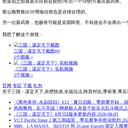
而策划之前就表示目前会按照1年出一个SP的节奏出新武将。
那么顺势推出SP周瑜自然也是合情合理的。
另一位新武将，也极有可能是吴国阵营。不知道会不会再出一
我想了解这个游戏：
三国：谋定天下截图
(6)
1个图集 »
《三国：谋定天下》实机视频
2个视频 »
官网
专区
下载
礼包
关于
三国：谋定天下,赤壁惊涛,水战玩法,阵营对抗,季前赛,季后赛
《黑色幸存: 永远回归》S12「夏日启航」季前赛开始，
热闹爽局，乱斗开战！网易狼人杀首个欢乐大乱斗模式上
《三国：谋定天下》8月5日版本更新内容
2026-08-05
VCT Pacific Stage 2 第三周战罢，季后赛争夺愈演愈烈
20
M80、LA MASIA、BESTIA 和 2Game Esports 锁定入