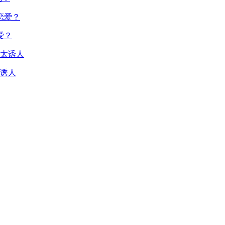
爱？
诱人