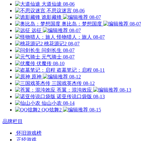
大道仙途
08-06
不思议迷宫
08-06
诡影藏锋
08-07
奥比岛：梦想国度
08-0
远征
08-07
怪物猎人：旅人
08-07
桃花源记2
08-07
问剑长生
08-07
元气骑士
08-07
伏魔传
08-10
盗墓笔记：启程
08-11
原神
08-12
三国戏英杰传
08-12
苍翼：混沌效应
08-13
诺亚传说口袋版
08-13
仙山小农
08-14
QQ炫舞2
08-15
品牌栏目
怀旧游戏榜
正经游戏