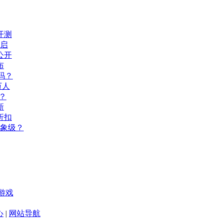
开测
开启
公开
布
吗？
万人
？
新
折扣
现象级？
游戏
心
|
网站导航