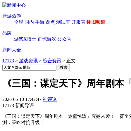
新游热游
全球
国内
手游
盘点
测试表
开服表
怀旧频道
品牌
游戏X博士
正惊游戏
公众号
新闻大全
17173
>
游戏资讯
>
综合资讯
>
正文
《三国：谋定天下》周年剧本
2026-05-10 17:42:47
神评论
17173 新闻导语
《三国：谋定天下》周年剧本「赤壁惊涛」震撼来袭！一赛季
测，策略对抗升级！