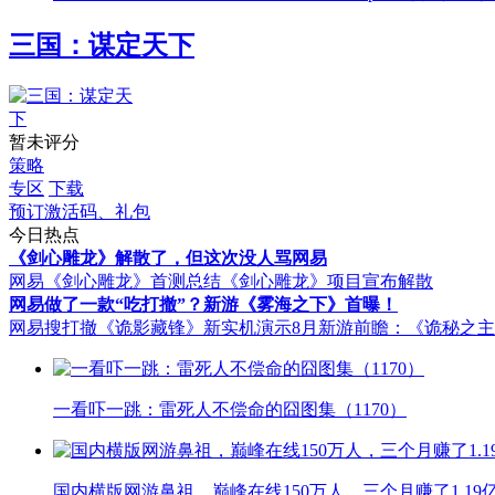
三国：谋定天下
暂未评分
策略
专区
下载
预订激活码、礼包
今日热点
《剑心雕龙》解散了，但这次没人骂网易
网易《剑心雕龙》首测总结
《剑心雕龙》项目宣布解散
网易做了一款“吃打撤”？新游《雾海之下》首曝！
网易搜打撤《诡影藏锋》新实机演示
8月新游前瞻：《诡秘之
一看吓一跳：雷死人不偿命的囧图集（1170）
国内横版网游鼻祖，巅峰在线150万人，三个月赚了1.19