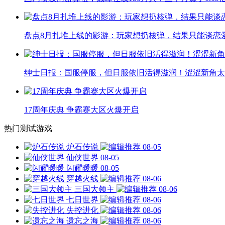
盘点8月扎堆上线的影游：玩家想扔核弹，结果只能谈恋
绅士日报：国服停服，但日服依旧活得滋润！涩涩新角太
17周年庆典 争霸赛大区火爆开启
热门测试游戏
炉石传说
08-05
仙侠世界
08-05
闪耀暖暖
08-05
穿越火线
08-06
三国大领主
08-06
七日世界
08-06
失控进化
08-06
遗忘之海
08-06