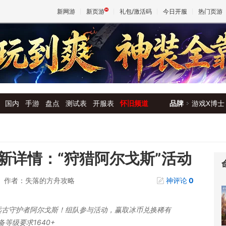
新网游
新页游
礼包/激活码
今日开服
热门页游
魔兽
天堂
国内
手游
盘点
测试表
开服表
怀旧频道
品牌
游戏X博士
王权与
新详情：“狩猎阿尔戈斯”活动
作者：失落的方舟攻略
神评论
0
远古守护者阿尔戈斯！组队参与活动，赢取冰币兑换稀有
备等级要求1640+