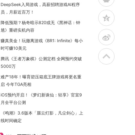
DeepSeek入局游戏，高薪招聘游戏AI程序
员，月薪近百万！
z
降低预期？杨奇暗示820或无《黑神话：钟
馗》重磅实机内容
t
赚真美金！玩撤离游戏《BR1: Infinite》每小
时可赚10美元
腾讯《王者万象棋》公测定档 全网预约突破
5000万
难产18年！曝育碧压箱底王牌游戏将更名重
启 今年TGA亮相
iOS预约开启！《梦幻新诛仙：轻享》官宣9
月全平台公测
《鸣潮》3.6版本「蜃云灯影，凡尘剑心」上
线时间确定