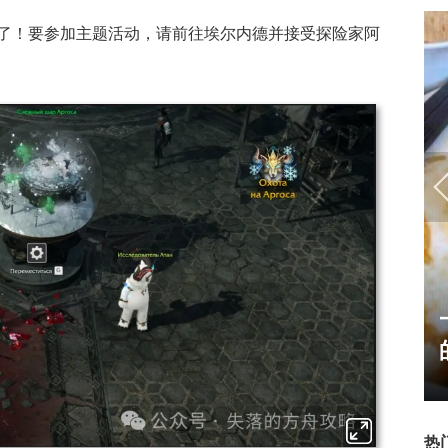
了！要参加主题活动，请前往埃尔内德并接受探险家阿
17周年庆典 争霸赛大区火
爆开启
热