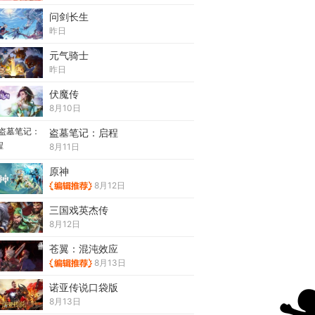
问剑长生
昨日
元气骑士
昨日
伏魔传
8月10日
盗墓笔记：启程
8月11日
原神
8月12日
三国戏英杰传
8月12日
苍翼：混沌效应
8月13日
诺亚传说口袋版
8月13日