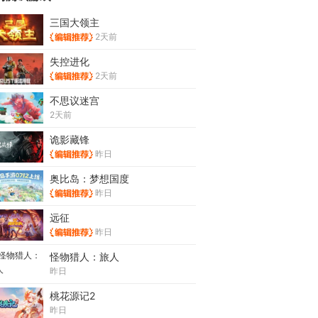
三国大领主
2天前
失控进化
2天前
不思议迷宫
2天前
诡影藏锋
昨日
奥比岛：梦想国度
昨日
远征
昨日
怪物猎人：旅人
昨日
桃花源记2
昨日