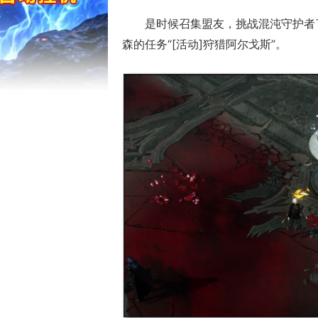
是时候召集盟友，挑战混沌守护者
森的任务“[活动]狩猎阿尔戈斯”。