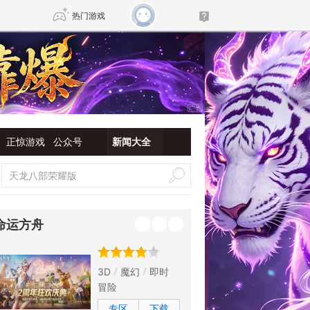
热门游戏
DNF
传奇4
剑网3旗舰版
新天龙八部
正惊游戏
公众号
新闻大全
自由
诛仙世界
新仙侠5
命运方舟
3D
魔幻
即时
冒险
专区
下载