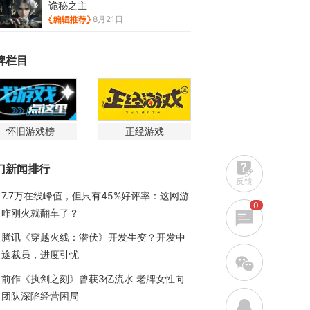
诡秘之主
8月21日
牌栏目
怀旧游戏榜
正经游戏
门新闻排行
反馈
7.7万在线峰值，但只有45%好评率：这网游
0
咋刚火就翻车了？
腾讯《穿越火线：潜伏》开发生变？开发中
途裁员，进度引忧
w
前作《执剑之刻》曾获3亿流水 老牌女性向
团队深陷经营困局
q