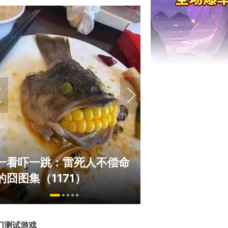
绅士日报：国游
一看吓一跳：雷死人不偿命
拉爆了！大雷熟
的囧图集（1171）
play
门测试游戏