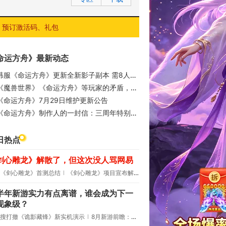
预订激活码、礼包
命运方舟》最新动态
韩服《命运方舟》更新全新影子副本 需8人组队挑战
《魔兽世界》《命运方舟》等玩家的矛盾，就是MMO如今的困境
《命运方舟》7月29日维护更新公告
《命运方舟》制作人的一封信：三周年特别追加福利说明
日热点
剑心雕龙》解散了，但这次没人骂网易
《剑心雕龙》首测总结
《剑心雕龙》项目宣布解散
半年新游实力有点离谱，谁会成为下一
现象级？
搜打撤《诡影藏锋》新实机演示
8月新游前瞻：《诡秘之主》领衔