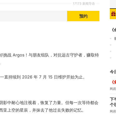
17173 新闻导语
预约
《
挑战 Argos！与朋友组队，对抗远古守护者，赚取特
。
今
直持续到 2026 年 7 月 15 日维护开始为止。
《
网易
下
阴影中耐心地注视着，恢复了力量。但每一次等待都会
个
西亚上空的星辰，并抹去了他过去失败的记忆。
网易