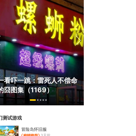
盘点8月扎堆上
一看吓一跳：雷死人不偿命
玩家想扔核弹，
的囧图集（1169）
恋爱？
门测试游戏
冒险岛怀旧服
3天前