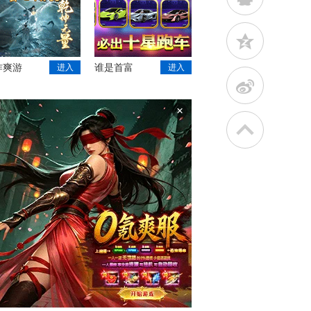
z
作爽游
谁是首富
进入
进入
t
×