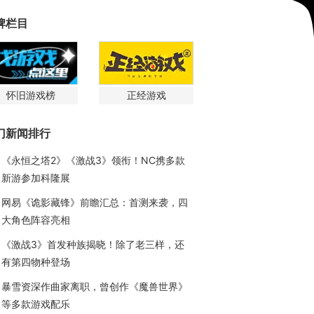
牌栏目
怀旧游戏榜
正经游戏
门新闻排行
《永恒之塔2》《激战3》领衔！NC携多款
新游参加科隆展
网易《诡影藏锋》前瞻汇总：首测来袭，四
大角色阵容亮相
《激战3》首发种族揭晓！除了老三样，还
有第四物种登场
暴雪资深作曲家离职，曾创作《魔兽世界》
等多款游戏配乐