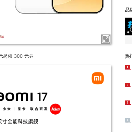
品
 元起领 300 元券
热
1
2
3
4