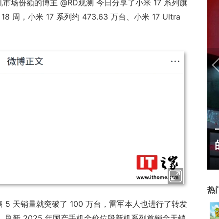
机市场份额的博主 @RD观测 今日分享了小米 17 系列旗
周，小米 17 系列约 473.63 万台、小米 17 Ultra
正惊漫谈：从MU开始，为
什么网游翅膀成了"躲不掉
的刚需"？
热
售 5 天销量就突破了 100 万台，雷军本人也进行了转发
钟，刷新 2025 年国产手机全价位段新机系列首销全天销