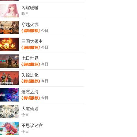
闪耀暖暖
昨日
穿越火线
今日
三国大领主
今日
七日世界
今日
失控进化
今日
遗忘之海
今日
大道仙途
今日
不思议迷宫
今日