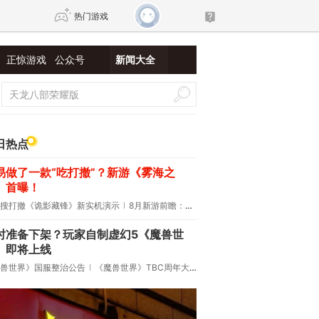
热门游戏
正惊游戏
公众号
新闻大全
DNF
传奇4
剑网3旗舰版
新天龙八部
日热点
易做了一款“吃打撤”？新游《雾海之
自由
诛仙世界
新仙侠5
》首曝！
搜打撤《诡影藏锋》新实机演示
8月新游前瞻：《诡秘之主》领衔
时准备下架？玩家自制虚幻5《魔兽世
》即将上线
兽世界》国服整治公告
《魔兽世界》TBC周年大更：双经典团本回归！