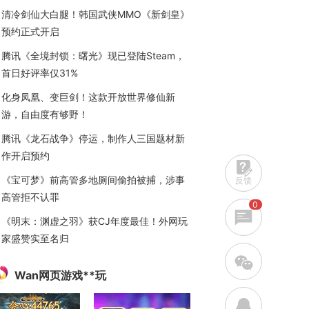
清冷剑仙大白腿！韩国武侠MMO《新剑皇》
预约正式开启
腾讯《全境封锁：曙光》现已登陆Steam，
首日好评率仅31%
化身凤凰、变巨剑！这款开放世界修仙新
游，自由度有够野！
腾讯《龙石战争》停运，制作人三国题材新
作开启预约
《宝可梦》前高管多地厕间偷拍被捕，涉事
反馈
高管拒不认罪
0
《明末：渊虚之羽》获CJ年度最佳！外网玩
家盛赞实至名归
w
Wan网页游戏**玩
q