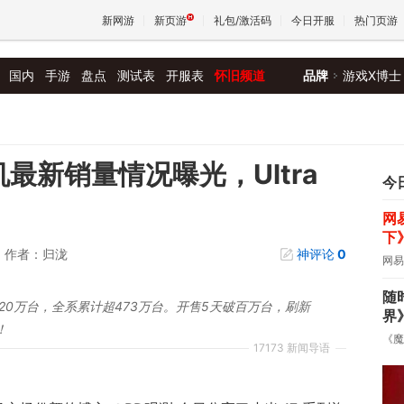
新网游
新页游
礼包/激活码
今日开服
热门页游
国内
手游
盘点
测试表
开服表
怀旧频道
品牌
游戏X博士
魔兽
天堂
机最新销量情况曝光，Ultra
今
网
王权与
下
作者：归泷
神评论
0
网易
随
突破20万台，全系累计超473万台。开售5天破百万台，刷新
界
！
《魔
17173 新闻导语