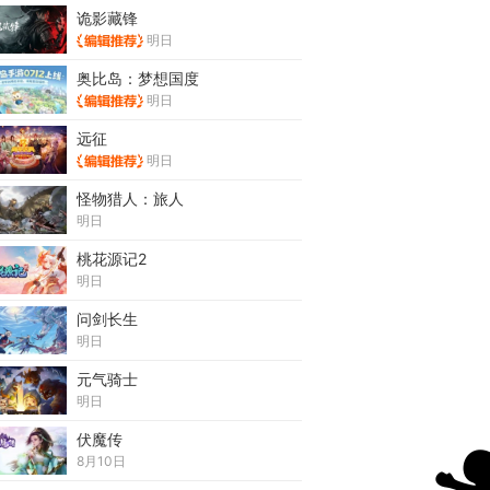
诡影藏锋
明日
奥比岛：梦想国度
明日
远征
明日
怪物猎人：旅人
明日
桃花源记2
明日
问剑长生
明日
元气骑士
明日
伏魔传
8月10日