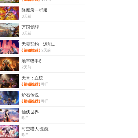
降魔录一折服
3天前
万国觉醒
3天前
无畏契约：源能行动
2天前
地牢猎手6
2天前
天堂：血统
昨日
炉石传说
昨日
仙侠世界
昨日
时空猎人·觉醒
昨日