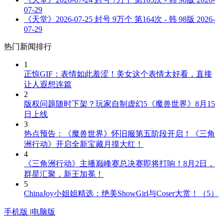
07-29
《天堂》2026-07-25 封号 9万个 第164次 - 韩 98版
2026-
07-29
热门新闻排行
1
正惊GIF：表情如此羞涩！美女这个表情太好看，直接
让人遐想连篇
2
版权问题随时下架？玩家自制虚幻5《魔兽世界》8月15
日上线
3
热点预告：《魔兽世界》怀旧服第五阶段开启！《三角
洲行动》开启全新宝藏月摸大红！
4
《三角洲行动》主播巅峰赛总决赛即将打响！8月2日，
群星汇聚，新王加冕！
5
ChinaJoy小姐姐精选：绝美ShowGirl与Coser大赏！（5）
手机版
|
电脑版