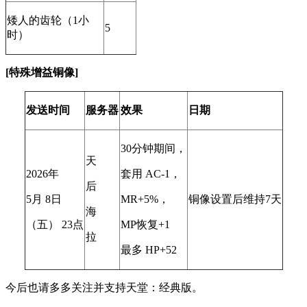
矮人的齿轮（1小
5
时）
[特殊增益铜像]
发送时间
服务器
效果
日期
30分钟期间，
天
2026年
套用 AC-1，
后
5月 8日
MR+5%，
铜像设置后维持7天
海
（五） 23点
MP恢复+1
拉
最多 HP+52
今后也请多多关注并支持天堂：经典版。