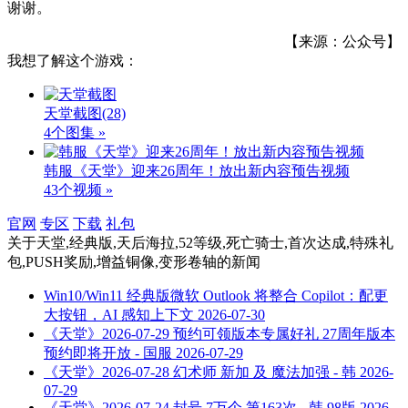
谢谢。
【来源：公众号】
我想了解这个游戏：
天堂截图
(28)
4个图集 »
韩服《天堂》迎来26周年！放出新内容预告视频
43个视频 »
官网
专区
下载
礼包
关于
天堂,经典版,天后海拉,52等级,死亡骑士,首次达成,特殊礼
包,PUSH奖励,增益铜像,变形卷轴
的新闻
Win10/Win11 经典版微软 Outlook 将整合 Copilot：配更
大按钮，AI 感知上下文
2026-07-30
《天堂》2026-07-29 预约可领版本专属好礼 27周年版本
预约即将开放 - 国服
2026-07-29
《天堂》2026-07-28 幻术师 新加 及 魔法加强 - 韩
2026-
07-29
《天堂》2026-07-24 封号 7万个 第163次 - 韩 98版
2026-