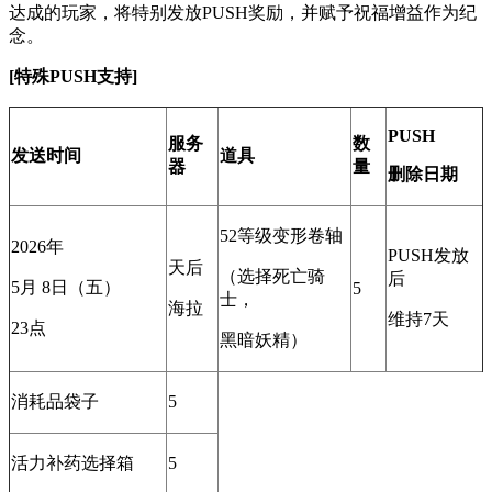
达成的玩家，将特别发放PUSH奖励，并赋予祝福增益作为纪
念。
[特殊PUSH支持]
PUSH
服务
数
发送时间
道具
器
量
删除日期
52等级变形卷轴
2026年
PUSH发放
天后
（选择死亡骑
后
5月 8日（五）
5
士，
海拉
维持7天
23点
黑暗妖精）
消耗品袋子
5
活力补药选择箱
5