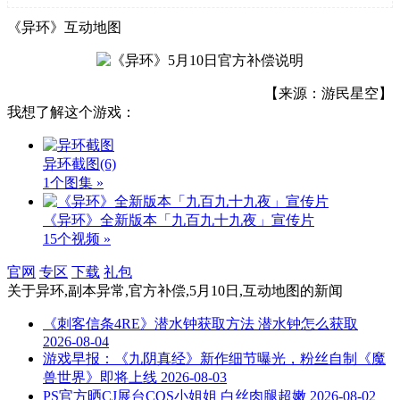
《异环》互动地图
【来源：游民星空】
我想了解这个游戏：
异环截图
(6)
1个图集 »
《异环》全新版本「九百九十九夜」宣传片
15个视频 »
官网
专区
下载
礼包
关于
异环,副本异常,官方补偿,5月10日,互动地图
的新闻
《刺客信条4RE》潜水钟获取方法 潜水钟怎么获取
2026-08-04
游戏早报：《九阴真经》新作细节曝光，粉丝自制《魔
兽世界》即将上线
2026-08-03
PS官方晒CJ展台COS小姐姐 白丝肉腿超嫩
2026-08-02