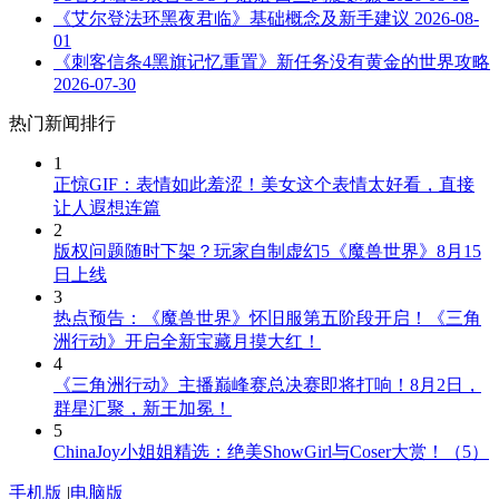
《艾尔登法环黑夜君临》基础概念及新手建议
2026-08-
01
《刺客信条4黑旗记忆重置》新任务没有黄金的世界攻略
2026-07-30
热门新闻排行
1
正惊GIF：表情如此羞涩！美女这个表情太好看，直接
让人遐想连篇
2
版权问题随时下架？玩家自制虚幻5《魔兽世界》8月15
日上线
3
热点预告：《魔兽世界》怀旧服第五阶段开启！《三角
洲行动》开启全新宝藏月摸大红！
4
《三角洲行动》主播巅峰赛总决赛即将打响！8月2日，
群星汇聚，新王加冕！
5
ChinaJoy小姐姐精选：绝美ShowGirl与Coser大赏！（5）
手机版
|
电脑版