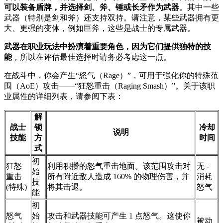
可以装备盾牌，并选择剑、斧、锤或长矛作为武器
。其中一些
武器（特别是剑和斧）还支持双持。请注意，某些武器拥有更
大、更强的变体，例如巨斧，这些是战士的专属武器。
武器在职业玩法中扮演着重要角色，因为它们提供独特的技
能
，所以在评估最佳选择时请务必考虑这一点。
在战斗中，你会产生“怒气（Rage）”，可用于强化你的特殊范
围（AoE）攻击——“狂怒重击（Raging Smash）”。关于该职
业属性的详细列表，请参阅下表：
解
战士
锁
冷却
说明
技能
方
时间
式
初
狂怒
利用积攒的怒气重击地面。该范围攻击对
无 -
始
重击
所有附近敌人造成 160% 的物理伤害，并
消耗
技
(特殊)
将其击退。
怒气
能
初
怒气
始
攻击和武器技能可产生 1 点怒气。这使你
被动