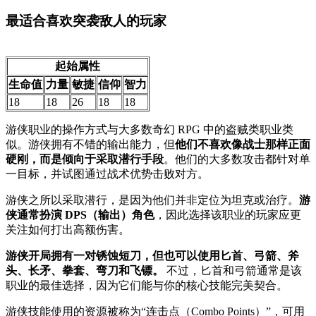
最适合喜欢突袭敌人的玩家
起始属性
生命值
力量
敏捷
信仰
智力
18
18
26
18
18
游侠职业的操作方式与大多数奇幻 RPG 中的盗贼类职业类
似。游侠拥有不错的输出能力，但
他们不喜欢像战士那样正面
硬刚，而是倾向于采取潜行手段
。他们的大多数攻击都针对单
一目标，并试图通过战术优势击败对方。
游侠之所以采取潜行，是因为他们并非定位为坦克或治疗。
游
侠通常扮演 DPS（输出）角色
，因此选择该职业的玩家应更
关注如何打出高额伤害。
游侠开局拥有一对锈蚀短刀，但也可以使用匕首、弓箭、斧
头、长矛、拳套、弯刀和飞镖。
不过，匕首和弓箭通常是该
职业的最佳选择，因为它们能与你的核心技能完美契合。
游侠技能使用的资源被称为“连击点（Combo Points）”，可用