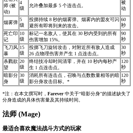
被
4
师 (被
允许叠加最多 5 个连击点。
级
动
动)
5
投掷持续 8 秒的烟雾弹。烟雾内的盟友可闪
60
烟雾弹
级
秒
避所有即将到来的攻击。
死亡印
10
标记一名敌人，使其在 30 秒内受到的所有
90
级
秒
记
伤害增加 15%。
飞刀风
15
投掷飞刀旋转攻击，对附近所有敌人造成
30
级
秒
暴
26 点物理伤害并产生 1 点连击点。
杀戮欲
20
终结技冷却时间清零，并在 10 秒内每秒产
120
级
秒
望
生 1 点连击点。
暗影分
30
消耗所有连击点，召唤与点数数量相等的暗
120
级
秒
身
影分身攻击目标。*
*注：在本文撰写时，
Farever
中关于“暗影分身”的描述缺失了
分身造成的具体伤害量及其持续时间。
法师 (Mage)
最适合喜欢魔法战斗方式的玩家