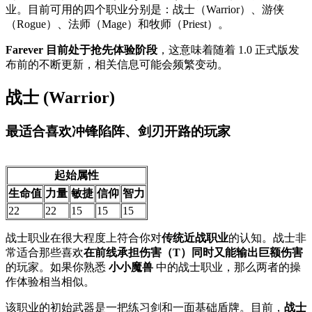
业。目前可用的四个职业分别是：战士（Warrior）、游侠
（Rogue）、法师（Mage）和牧师（Priest）。
Farever 目前处于抢先体验阶段
，这意味着随着 1.0 正式版发
布前的不断更新，相关信息可能会频繁变动。
战士 (Warrior)
最适合喜欢冲锋陷阵、剑刃开路的玩家
起始属性
生命值
力量
敏捷
信仰
智力
22
22
15
15
15
战士职业在很大程度上符合你对
传统近战职业
的认知。战士非
常适合那些喜欢
在前线承担伤害（T）同时又能输出巨额伤害
的玩家。如果你熟悉
小小魔兽
中的战士职业，那么两者的操
作体验相当相似。
该职业的初始武器是一把练习剑和一面基础盾牌。目前，
战士