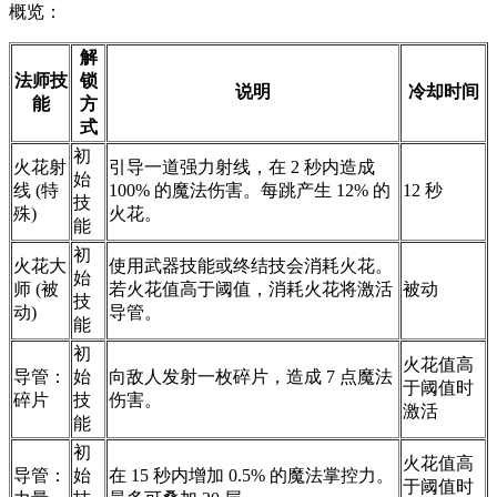
概览：
解
法师技
锁
说明
冷却时间
能
方
式
初
火花射
引导一道强力射线，在 2 秒内造成
始
线 (特
100% 的魔法伤害。每跳产生 12% 的
12 秒
技
殊)
火花。
能
初
火花大
使用武器技能或终结技会消耗火花。
始
师 (被
若火花值高于阈值，消耗火花将激活
被动
技
动)
导管。
能
初
火花值高
导管：
始
向敌人发射一枚碎片，造成 7 点魔法
于阈值时
碎片
技
伤害。
激活
能
初
火花值高
导管：
始
在 15 秒内增加 0.5% 的魔法掌控力。
于阈值时