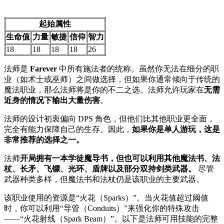
起始属性
生命值
力量
敏捷
信仰
智力
18
18
18
18
26
法师是
Farever
中所有施法者的统称。虽然你无法在细分的职
业（如术士或巫师）之间做选择，但如果你通常倾向于传统的
魔法职业，那么法师将是你的不二之选。法师允许玩家在
无需
近身的情况下输出大量伤害
。
法师的设计初衷偏向 DPS 角色，但他们比其他职业更全面，
完全有能力保障自己的生存。因此，
如果你是单人游玩，这是
非常推荐的选择之一。
法师
开局拥有一本学徒魔导书，但也可以利用其他魔法书、法
杖、长矛、飞镖、光环、盾牌以及部分双持剑类武器。
尽管
武器种类多样，但魔法书和法杖仍是该职业的主要武器。
该职业使用的资源是“火花（Sparks）”。当火花值超过阈值
时，你可以利用“导管（Conduits）”来强化你的特殊攻击
——“火花射线（Spark Beam）”。以下是法师可用技能的完整