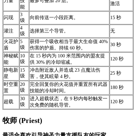
力量
技
最多可叠加 20 层。
激活
能
3
闪现
向前传送一小段距离。
15 秒
级
4
灌注
选择第三个导管。
无
级
火花护
5
获得一个吸收相当于最大生命值 40%
30 秒
级
盾
伤害的护盾。持续 60 秒。
神秘赋
10
在 15 秒内为 100 米范围内的盟友提
120 秒
级
能
供 30% 的冷却缩减。
静电新
15
冲击附近敌人并造成 23 点魔法伤
25 秒
级
星
害，使其眩晕 4 秒。
时空重
20
完全回复你的火花值并重置所有武器
180 秒
级
置
技能的冷却时间。
30
进入超载状态，在 9 秒内每秒触发一
超载
120 秒
级
次免费的随机导管。
牧师 (Priest)
最适合喜欢引导神圣力量支援队友的玩家