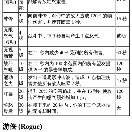
(被动)
技
能够释放狂怒重击。
能
3
向前冲锋，对命中的敌人造成 120% 的物
冲锋
15 秒
级
理伤害，并使其眩晕 1 秒。
无限
4
怒气
战斗中，每 3 秒自动产生 1 点怒气。
被动
级
(被动)
无视
5
在 12 秒内减少 40% 受到的所有伤害。
60 秒
级
痛苦
战斗
10
在 15 秒内为 100 米范围内的所有盟友提
120
级
秒
怒吼
供 20% 的暴击率加成。
涌动
15
发出一道扇形冲击波，造成 16 点物理伤
45 秒
级
之力
害并使所有敌人眩晕 2 秒。
20
提升 20% 的伤害输出，并在 15 秒内使攻
120
狂暴
级
秒
击产生的怒气额外增加 1 点。
愤怒
30
在接下来的 20 秒内，你的下三个武器技
无
级
爆发
能无冷却时间。
游侠 (Rogue)