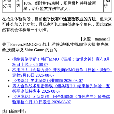
希望
20
180
10%。倒计时结束时，图腾爆炸并释放新
级
秒
灯塔
星，治疗盟友并伤害敌人。
在抢先体验阶段，目前
似乎没有中途更改职业的方法
。但未来
可能会加入此功能，且玩家可以自由创建多个角色，因此你依
然有机会体验每一个职业。
【来源：thgamer】
关于
Farever,MMORPG,战士,游侠,法师,牧师,职业选择,抢先体
验,技能系统,Shiro Games
的新闻
拒绝氪佬垄断！韩厂MMO《宙斯：傲慢之神》宣布8月
26日上线
2026-08-07
不用肝！《命运方舟》开发商MMO新作《日蚀：觉醒》
定档9月10日
2026-08-07
《传奇4》灵术师新职业前瞻
2026-08-07
四人合作战术射击游戏《佣兵猎手》结束抢先体验，五
折平史低特惠中
2026-08-07
《彼岸花》团队新作，回合制肉鸽《血色序曲》抢先体
验定档 9 月 10 日发售
2026-08-07
热门新闻排行