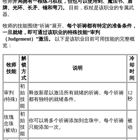
牧师
开局拥有一根练习权杖，但也可以使用剑、魔法书、盾
牌、光环、长矛、锤和弯刀。
目前，权杖是该职业的专属武
器。
牧师的技能围绕“祈祷”展开。
每个祈祷都有特定的准备条件，
一旦就绪，即可通过该职业的特殊技能“审判
（Judgement）”激活。
以下是该职业目前可用技能的完整概
览：
解
冷
牧师
锁
却
说明
技能
方
时
式
间
初
审判
始
释放新星以激活所有就绪的祈祷。每个祈祷
12
秒
(特殊)
技
都有独特的就绪条件。
能
初
玫瑰
始
你可以将多个祈祷添加到念珠中。每个祈祷
被
念珠
技
只能添加一次。
动
(被动)
能