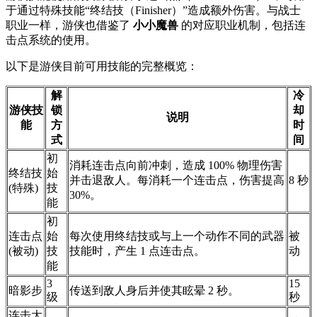
于通过特殊技能“终结技（Finisher）”造成额外伤害。与战士
职业一样，游侠也借鉴了
小小魔兽
的对应职业机制，包括连
击点系统的使用。
以下是游侠目前可用技能的完整概览：
解
冷
游侠技
锁
却
说明
能
方
时
式
间
初
消耗连击点向前冲刺，造成 100% 物理伤害
终结技
始
并击退敌人。每消耗一个连击点，伤害提高
8 秒
(特殊)
技
30%。
能
初
连击点
始
每次使用终结技或与上一个动作不同的武器
被
(被动)
技
技能时，产生 1 点连击点。
动
能
3
15
暗影步
传送到敌人身后并使其眩晕 2 秒。
级
秒
连击大