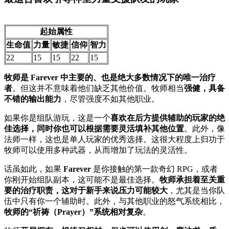
起始属性
生命值
力量
敏捷
信仰
智力
22
15
15
22
15
牧师是 Farever 中主要的、也是绝大多数情况下的唯一治疗
者
。但这并不意味着他们缺乏其他价值。牧师相当
强健，具备
不错的输出能力
，尽管强度不如其他职业。
如果你是组队游玩，这是一个
喜欢在后方提供辅助的玩家的绝
佳选择，同时你也可以根据需要灵活填补其他位置
。此外，像
法师一样，这也是单人玩家的优秀选择。这很大程度上归功于
牧师可以使用多种武器，从而增加了玩法的灵活性。
话虽如此，如果
Farever
是你接触的第一款奇幻 RPG，或者
你刚开始组队副本，这可能不是最佳选择。
牧师承担着至关重
要的治疗职责，这对于新手来说压力可能较大
，尤其是当你队
伍中只有你一个辅助时。此外，与其他职业的怒气系统相比，
牧师的“祈祷（Prayer）”系统相对复杂
。