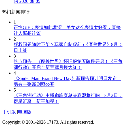
绍
2026-08-05
热门新闻排行
1
正惊GIF：表情如此羞涩！美女这个表情太好看，直接
让人遐想连篇
2
版权问题随时下架？玩家自制虚幻5《魔兽世界》8月15
日上线
3
热点预告：《魔兽世界》怀旧服第五阶段开启！《三角
洲行动》开启全新宝藏月摸大红！
4
《Spider-Man: Brand New Day》新预告预计明日发布，
另有一张新剧照公开
5
《三角洲行动》主播巅峰赛总决赛即将打响！8月2日，
群星汇聚，新王加冕！
手机版
|
电脑版
Copyright © 2001-2026 17173. All rights reserved.