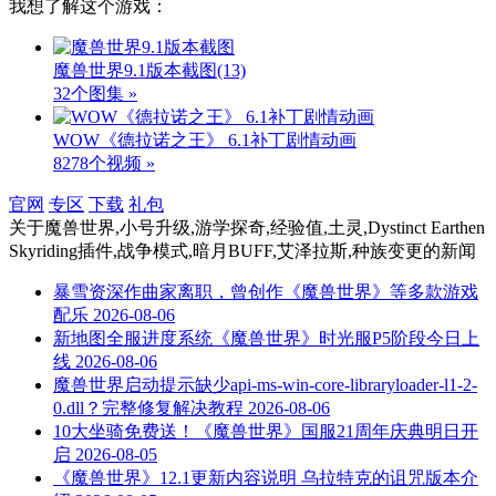
我想了解这个游戏：
魔兽世界9.1版本截图
(13)
32个图集 »
WOW《德拉诺之王》 6.1补丁剧情动画
8278个视频 »
官网
专区
下载
礼包
关于
魔兽世界,小号升级,游学探奇,经验值,土灵,Dystinct Earthen
Skyriding插件,战争模式,暗月BUFF,艾泽拉斯,种族变更
的新闻
暴雪资深作曲家离职，曾创作《魔兽世界》等多款游戏
配乐
2026-08-06
新地图全服进度系统《魔兽世界》时光服P5阶段今日上
线
2026-08-06
魔兽世界启动提示缺少api-ms-win-core-libraryloader-l1-2-
0.dll？完整修复解决教程
2026-08-06
10大坐骑免费送！《魔兽世界》国服21周年庆典明日开
启
2026-08-05
《魔兽世界》12.1更新内容说明 乌拉特克的诅咒版本介