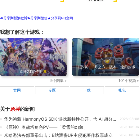
分享到新浪微博
分享到微信
分享到QQ空间
t
w
z
我想了解这个游戏：
《原神》「月之六」版本「逢归的谶
原神2.1宣传图
(6)
羽」
5个图集 »
101个视频 »
官网
专区
下载
礼包
关于
原神
的新闻
华为鸿蒙 HarmonyOS SDK 游戏新特性公开，含 AI 超分、控显分离、硬件光追等
2026-08-08
《原神》奥黛塔角色PV——「柔雪的幻象」
2026-08-06
米哈游法务部重拳出击：B站泄密UP主侵犯著作权罪成立
2026-08-06