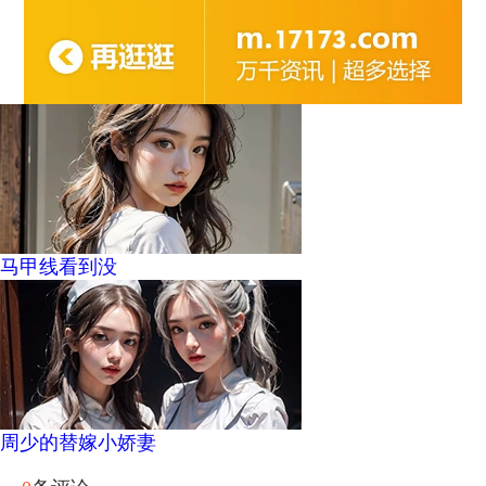
马甲线看到没
周少的替嫁小娇妻