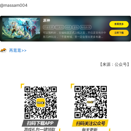
@massam004
原神
查看更多
开放世界
二次元
动作
冒险
角色扮演
可以预料的，在编辑器正式上线之后，不仅是宣传片中
立即下载
那几种玩法，「千星奇域」里一定会冒出更多有趣
的“原游戏”...
再逛逛>>
【来源：公众号】