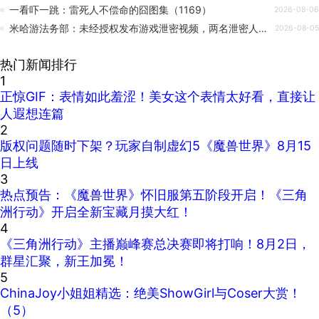
一看吓一跳：雷死人不偿命的囧图集（1169）
2026-08-06
米哈游法务部：未经授权发布游戏泄密视频，两名泄密人员被判刑
2026-08-05
热门新闻排行
1
正惊GIF：表情如此羞涩！美女这个表情太好看，直接让
人遐想连篇
2
版权问题随时下架？玩家自制虚幻5《魔兽世界》8月15
日上线
3
热点预告：《魔兽世界》怀旧服第五阶段开启！《三角
洲行动》开启全新宝藏月摸大红！
4
《三角洲行动》主播巅峰赛总决赛即将打响！8月2日，
群星汇聚，新王加冕！
5
ChinaJoy小姐姐精选：绝美ShowGirl与Coser大赏！
（5）