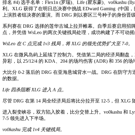
排名 #4) 选手名单：Flex1n (罗瑞)、Life (瞿东豪)、vo0kash
利。XLG 获得了在明日总决赛中挑战 EDward Gaming
(中国，排
上演胜者组决赛的重演。而 DRG 则以赛区三号种子的身份晋
系列赛在 DRG 选择的莲华古城上拉开帷幕。自季后赛启用招牌
点，并凭借 WsLeo 的两次关键残局处理，成功构建了不可动摇的安放后
WsLeo 在 C 点完成 1v3 残局，将 XLG 的领先优势扩大至 7-0。
XLG 在微风岛屿上延续了控制力。凭借第二局的经济局翻盘，XLG
异彩，以 25/12/4 的 KDA、204 的场均伤害 (ADR) 和 356
大比分 0-2 落后的 DRG 在亚海悬城背水一战。DRG 在防守
的数据。
Life 四杀阻断 XLG 进入 A 点。
尽管 DRG 在第 14 局全经济局后将比分拉开至 12-5，但 XL
进入裂变峡谷，双方陷入胶着，比分交替上升。vo0kashu 和 Lyso
7-5 领先进入下半场。
vo0kashu 完成 1v4 关键残局。