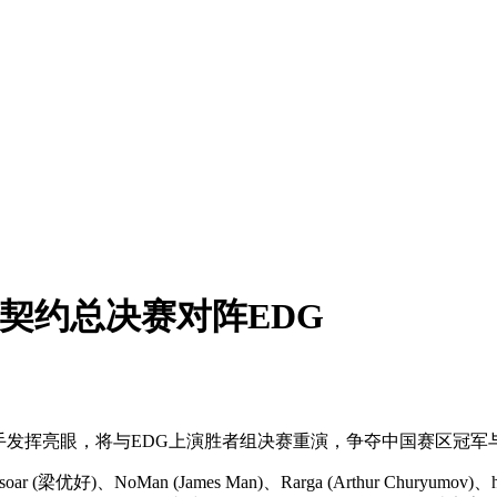
畏契约总决赛对阵EDG
rga等选手发挥亮眼，将与EDG上演胜者组决赛重演，争夺中国赛
优好)、NoMan (James Man)、Rarga (Arthur Churyumov)、hap