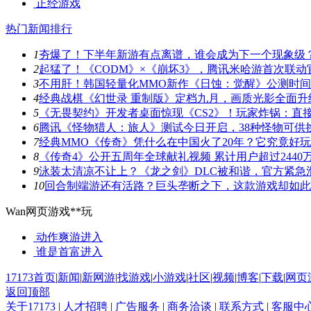
正经游戏
热门新闻排行
1
夯爆了！下半年新游有点离谱，谁会成为下一个现象级
2
起猛了！《CODM》×《崩坏3》，腾讯米哈游首次联动
3
不用肝！韩国轻量化MMO新作《日蚀：觉醒》公测时
4
经典战棋《幻世录 重制版》定档九月，画质光影全面升
5
《无畏契约》开发者桌面惊现《CS2》！玩家炸锅：直
6
腾讯《怪物猎人：旅人》测试今日开启，38种怪物可供
7
经典MMO《传奇》凭什么在中国火了20年？它究竟好
8
《传奇4》公开五周年全球献礼视频 累计用户超过2440
9
泳装太清凉不让上？《龙之剑》DLC被和谐，官方紧急
10
回合制端游还有活路？巨头垄断之下，这款游戏却如此
Wan网页游戏**玩
动作爽游
进入
谁是首富
进入
17173首页
|
新闻
|
新网游
|
找游戏
|
小游戏
|
社区
|
视频
|
博客
|
下载
|
网页
返回顶部
关于17173
|
人才招聘
|
广告服务
|
商务洽谈
|
联系方式
|
客服中