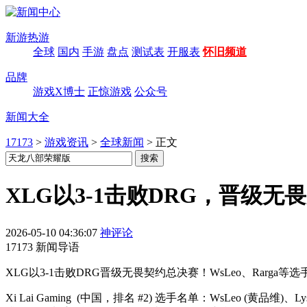
新游热游
全球
国内
手游
盘点
测试表
开服表
怀旧频道
品牌
游戏X博士
正惊游戏
公众号
新闻大全
17173
>
游戏资讯
>
全球新闻
>
正文
XLG以3-1击败DRG，晋级无
2026-05-10 04:36:07
神评论
17173 新闻导语
XLG以3-1击败DRG晋级无畏契约总决赛！WsLeo、Ra
Xi Lai Gaming
(中国，排名 #2) 选手名单：WsLeo (黄品维)、Lysoar (梁