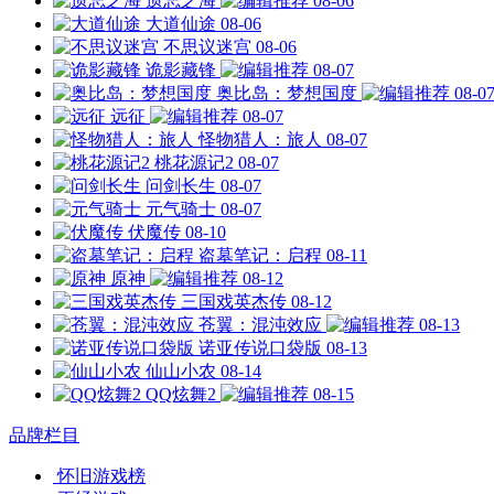
遗忘之海
08-06
大道仙途
08-06
不思议迷宫
08-06
诡影藏锋
08-07
奥比岛：梦想国度
08-0
远征
08-07
怪物猎人：旅人
08-07
桃花源记2
08-07
问剑长生
08-07
元气骑士
08-07
伏魔传
08-10
盗墓笔记：启程
08-11
原神
08-12
三国戏英杰传
08-12
苍翼：混沌效应
08-13
诺亚传说口袋版
08-13
仙山小农
08-14
QQ炫舞2
08-15
品牌栏目
怀旧游戏榜