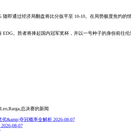
RG 随即通过经济局翻盘将比分扳平至 10-10。在局势极度焦灼的情
对阵 EDG。胜者将捧起国内冠军奖杯，并以一号种子的身份前往伦
o,Rarga,总决赛
的新闻
劣&amp;夺冠概率全解析
2026-08-07
2026-08-07