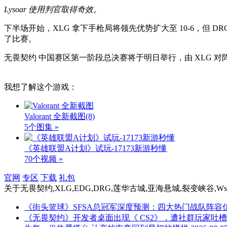
Lysoar 使用判官取得奇效。
下半场开始，XLG 拿下手枪局将领先优势扩大至 10-6，但 D
了比赛。
无畏契约 中国赛区第一阶段总决赛将于明日举行，由 XLG 
我想了解这个游戏：
Valorant 全新截图
(8)
5个图集 »
《英雄联盟A计划》试玩-17173新游秒懂
70个视频 »
官网
专区
下载
礼包
关于
无畏契约,XLG,EDG,DRG,莲华古城,亚海悬城,裂变峡谷,WsLe
《街头篮球》SFSA总冠军深度预测：四大热门战队阵容优
《无畏契约》开发者桌面出现《 CS2》，遭社群玩家吐槽