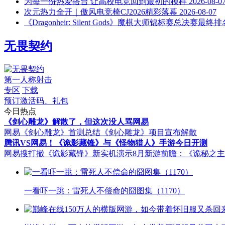
为每一份热爱搭台 让高校电竞回到最初的模样
2026-08-0
次元热力全开｜傲风电竞椅CJ2026精彩落幕
2026-08-07
《Dragonheir: Silent Gods》魔棋大师锦标赛总决赛最终排
无畏契约
第一人称射击
专区
下载
预订激活码、礼包
今日热点
《剑心雕龙》解散了，但这次没人骂网易
网易《剑心雕龙》首测总结
《剑心雕龙》项目宣布解散
腾讯VS网易！《诡影藏锋》与《怪物猎人》手游今日开测
网易搜打撤《诡影藏锋》新实机演示
8月新游前瞻：《诡秘之
一看吓一跳：雷死人不偿命的囧图集（1170）