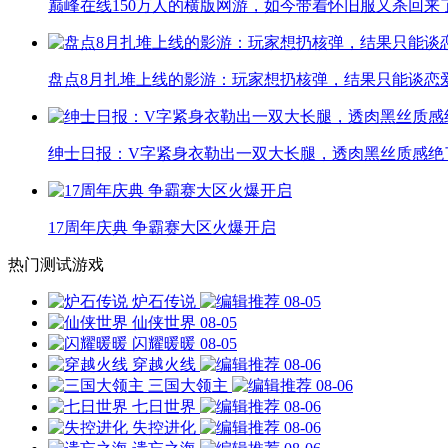
巅峰在线150万人的横版网游，如今带着怀旧服又杀回来
盘点8月扎堆上线的影游：玩家想扔核弹，结果只能谈恋
绅士日报：V字紧身衣勒出一双大长腿，透肉黑丝质感绝
17周年庆典 争霸赛大区火爆开启
热门测试游戏
炉石传说
08-05
仙侠世界
08-05
闪耀暖暖
08-05
穿越火线
08-06
三国大领主
08-06
七日世界
08-06
失控进化
08-06