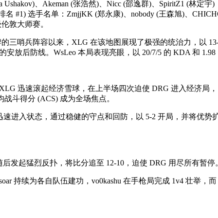
u (Ilya Ushakov)、Akeman (张浩然)、Nicc (邵逸群)、Sp
名 #1) 选手名单：ZmjjKK (郑永康)、nobody (王森旭)、CHICH
级伦敦大师赛。
的三哨兵阵容以来，XLG 在该地图展现了极强的统治力，以 13
防线。WsLeo 本局表现亮眼，以 20/7/5 的 KDA 和 1.
 迅速滚起经济雪球，在上半场四次迫使 DRG 进入经济局，以 9-3
 的场均战斗得分 (ACS) 成为全场焦点。
方迅速进入状态，通过稳健的守点和回防，以 5-2 开局，并将优势扩大至
G 随后发起猛烈反扑，将比分追至 12-10，迫使 DRG 用尽所有暂停。
ar 持续为各自队伍建功，vo0kashu 在手枪局完成 1v4 壮举，而