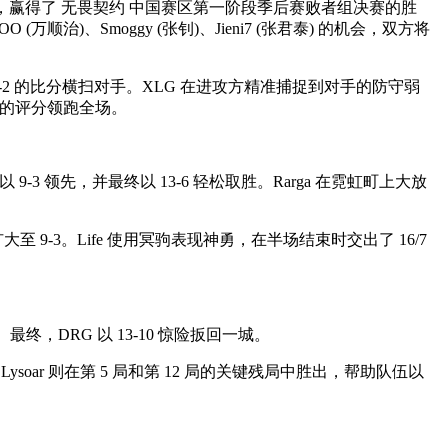
iritZ1 (林定宇)，赢得了 无畏契约 中国赛区第一阶段季后赛败者组决赛的胜
OO (万顺治)、Smoggy (张钊)、Jieni7 (张君泰) 的机会，双方将
-2 的比分横扫对手。XLG 在进攻方精准捕捉到对手的防守弱
98 的评分领跑全场。
 领先，并最终以 13-6 轻松取胜。Rarga 在霓虹町上大放
 9-3。Life 使用冥驹表现神勇，在半场结束时交出了 16/7
最终，DRG 以 13-10 惊险扳回一城。
 Lysoar 则在第 5 局和第 12 局的关键残局中胜出，帮助队伍以