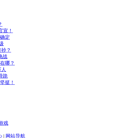
？
官宣！
间确定
级
接抄？
挑战
玩在哪？
万人
滑跪
坚挺！
游戏
心
|
网站导航