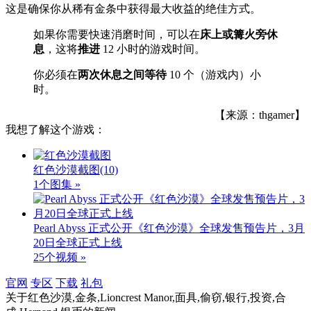
这是确保你从稀有金条中获得最大收益的绝佳方式。
如果你需要快速消磨时间，可以在
床上或篝火旁休
息
，这将
推进
12 小时的游戏时间。
你必须在
两次休息之间等待
10 个（游戏内）小
时。
【来源：thgamer】
我想了解这个游戏：
红色沙漠截图
(10)
1个图集 »
Pearl Abyss 正式公开《红色沙漠》全球发售预告片，3月
20日全球正式上线
25个视频 »
官网
专区
下载
礼包
关于
红色沙漠,金条,Lioncrest Manor,面具,偷窃,银行,投资,合