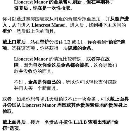
Lioncrest Manor 的金条曾可刷新，但在早期补丁
修复后，现在是一次性拾取。
你可以通过攀爬围墙或从附近的悬崖滑翔至屋顶，并
从窗户进
入
，从而进入
Lioncrest Manor
。进入后，找到
楼下
主房间的
壁炉
，然后戴上你的面具。
戴上口罩后
，站在
壁炉
旁按住 LB 或 L1，你会看到
“偷窃”选
项
。选择该选项，你将获得一块
隐藏的金条
。
Lioncrest Manor
的情况比较特殊，或者存在
故
障
，因为
每次你偷这块金条都会被抓
，这会导致罚
款并没收你的面具。
不过，
金条是你自己的
，所以你可以轻松支付罚款
并再去买一个新面具。
或者，如果你想每隔几天就偷取不止一块金条，可以
戴上面具
并尝试从 Lioncrest Manor 周围或其他贵族聚集地的贵族身上
偷取
。
戴上面具后
，接近一名贵族并
按住 L1/LB 查看出现的“偷
窃”选项
。