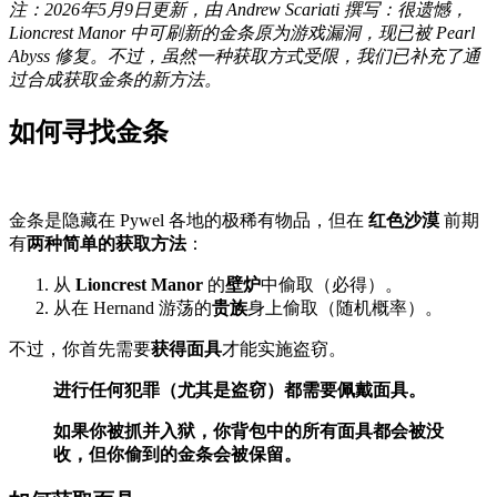
注：2026年5月9日更新，由 Andrew Scariati 撰写：很遗憾，
Lioncrest Manor 中可刷新的金条原为游戏漏洞，现已被 Pearl
Abyss 修复。不过，虽然一种获取方式受限，我们已补充了通
过合成获取金条的新方法。
如何寻找金条
金条是隐藏在 Pywel 各地的极稀有物品，但在
红色沙漠
前期
有
两种简单的获取方法
：
从
Lioncrest Manor
的
壁炉
中偷取（必得）。
从在 Hernand 游荡的
贵族
身上偷取（随机概率）。
不过，你首先需要
获得面具
才能实施盗窃。
进行任何犯罪（尤其是盗窃）都需要佩戴面具。
如果你被抓并入狱，你背包中的所有面具都会被没
收，但你偷到的金条会被保留。