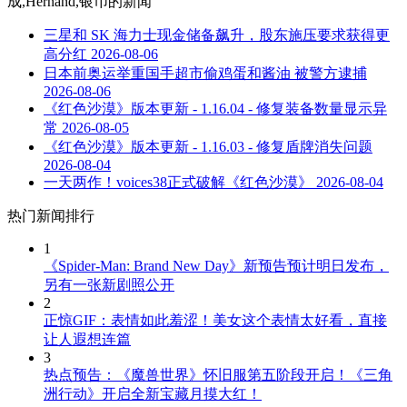
成,Hernand,银币
的新闻
三星和 SK 海力士现金储备飙升，股东施压要求获得更
高分红
2026-08-06
日本前奥运举重国手超市偷鸡蛋和酱油 被警方逮捕
2026-08-06
《红色沙漠》版本更新 - 1.16.04 - 修复装备数量显示异
常
2026-08-05
《红色沙漠》版本更新 - 1.16.03 - 修复盾牌消失问题
2026-08-04
一天两作！voices38正式破解《红色沙漠》
2026-08-04
热门新闻排行
1
《Spider-Man: Brand New Day》新预告预计明日发布，
另有一张新剧照公开
2
正惊GIF：表情如此羞涩！美女这个表情太好看，直接
让人遐想连篇
3
热点预告：《魔兽世界》怀旧服第五阶段开启！《三角
洲行动》开启全新宝藏月摸大红！