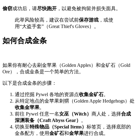
偷窃
成功后，请
尽快跑开
，以避免被拘留并损失面具。
此举风险较高，建议在尝试前
保存游戏
，或使
用“大盗手套”（Great Thief's Gloves）。
如何合成金条
如果你有耐心去刷金苹果（Golden Apples）和金矿石（Gold
Ore），合成金条是一个简单的方法。
以下是合成金条的步骤：
通过挖掘 Pywel 各地的资源点
收集金矿石
。
从特定地点的金苹果刺猬（Golden Apple Hedgehogs）处
收集金苹果
。
前往 Pywel 任意一名
女巫（Witch）
商人处，选择
合成
深渊装备（Craft Abyss Gear）
。
切换至
特殊物品（Special Items）
标签页，选择底部的
金条配方，使用
金矿石
和
金苹果
进行合成。