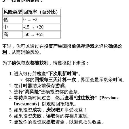
之一投资你的金条
：
风险类型
回报率（百分比）
低
0 → +2
中
-15 → +20
高
-50 → +55
不过，你可以通过在
投资产生回报前保存游戏
来轻松
确保盈
利
，从而消除风险。
为了
确保每次都能获利
，请遵循以下步骤：
进入银行并
检查“下次刷新时间”
。
你的
回报每三天计算一次
，界面会显示剩余时间。
在计时器结束前
保存游戏
。
选择“
高风险
”选项投资你的金条。
等待
刷新时间过去，然后
查看“过往投资”（Previous
Investments）
以观察回报结果。
如果投资
成功，庆祝吧
并享受收益！
如果投资
失败，读取
你的存档并重试。
更改
你的投资或
提取
资金，以避免损失收益。