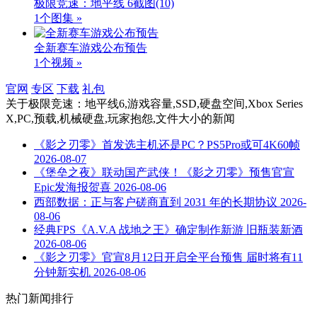
极限竞速：地平线 6截图
(10)
1个图集 »
全新赛车游戏公布预告
1个视频 »
官网
专区
下载
礼包
关于
极限竞速：地平线6,游戏容量,SSD,硬盘空间,Xbox Series
X,PC,预载,机械硬盘,玩家抱怨,文件大小
的新闻
《影之刃零》首发选主机还是PC？PS5Pro或可4K60帧
2026-08-07
《堡垒之夜》联动国产武侠！《影之刃零》预售官宣
Epic发海报贺喜
2026-08-06
西部数据：正与客户磋商直到 2031 年的长期协议
2026-
08-06
经典FPS《A.V.A 战地之王》确定制作新游 旧瓶装新酒
2026-08-06
《影之刃零》官宣8月12日开启全平台预售 届时将有11
分钟新实机
2026-08-06
热门新闻排行