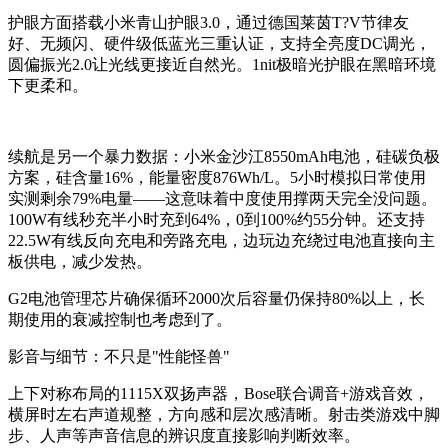
护眼方面搭载小米青山护眼3.0，通过德国莱茵T?V节律友
好、无频闪、硬件级低蓝光三重认证，支持全亮度DC调光，
圆偏振光2.0让光线更接近自然光。1nit极暗光护眼在黑暗环境
下更柔和。
续航是另一个暴力数据：小米金沙江8550mAh电池，硅碳负极
方案，硅含量16%，能量密度876Wh/L。5小时模拟日常使用
实测剩余79%电量——这意味着中度使用撑两天完全没问题。
100W有线秒充半小时充到64%，0到100%约55分钟。还支持
22.5W有线反向充电和旁路充电，边玩边充绕过电池直接向主
板供电，减少发热。
G2电池管理芯片确保循环2000次后容量仍保持80%以上，长
期使用的衰减控制也考虑到了。
影音与细节：不只是"性能怪兽"
上下对称布局的1115X双扬声器，Bose联合调音+游戏音效，
横屏时左右声道规整，方向感和层次感清晰。射击类游戏中脚
步、人声等声音信息的辨识度直接影响判断效率。