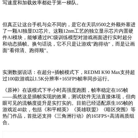
写速度和加载效率都处于第一梯队。
但真正让这台手机与众不同的，是它在天玑9500之外额外塞进
了一颗AI独显D2芯片。这颗12nm工艺的独立显示芯片内置硬
件AI模块，能够通过PC级训练模型对游戏画面进行实时超分
和动态插帧。换句话说，它不只是让游戏"跑得动"，而是让画
面"看得清、跑得顺"。
实测数据说话：在超分+插帧模式下，REDMI K90 Max支持超
过100款游戏以1.5K分辨率+165FPS帧率同步运行。
《原神》在该模式下半小时高强度跑图，帧率稳定在165帧
——虽然这是插帧实现的效果，测试软件无法直接体现，但肉
眼可见的流畅度提升是实打实的。目前已经适配原生165帧的
游戏近40款，包括《和平精英》《英雄联盟》《暗区突围》等
热门作品，首批还支持《三角洲行动》的165FPS+高清画质组
合。