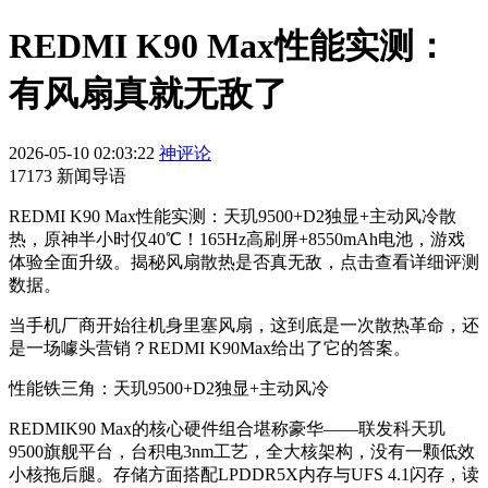
REDMI K90 Max性能实测：
有风扇真就无敌了
2026-05-10 02:03:22
神评论
17173 新闻导语
REDMI K90 Max性能实测：天玑9500+D2独显+主动风冷散
热，原神半小时仅40℃！165Hz高刷屏+8550mAh电池，游戏
体验全面升级。揭秘风扇散热是否真无敌，点击查看详细评测
数据。
当手机厂商开始往机身里塞风扇，这到底是一次散热革命，还
是一场噱头营销？REDMI K90Max给出了它的答案。
性能铁三角：天玑9500+D2独显+主动风冷
REDMIK90 Max的核心硬件组合堪称豪华——联发科天玑
9500旗舰平台，台积电3nm工艺，全大核架构，没有一颗低效
小核拖后腿。存储方面搭配LPDDR5X内存与UFS 4.1闪存，读