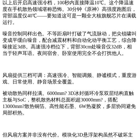
以上后开启高速强冷档，100秒内直接降温10℃。这个降温速
度在手机散热领域堪称恐怖。30分钟《原神》高强度跑图后，
背部温度仅40℃——要知道这可是一颗全大核旗舰芯片在满载
运行。
噪音控制同样出色。不等距扇叶打破了气流脉动，把尖锐啸叫
变成平缓白噪音，配合减震材料和自动化动平衡工艺，综合降
噪接近3dB。高速强冷档位下，背部30cm处噪音仅32dB，相
当于轻声耳语。夜间宿舍、卧室使用完全不会打扰他人。
风扇提供三档可调：高速强冷、智能调频、静谧模式，重度游
戏、日常使用、静音场景全覆盖。
被动散热同样拉满。6000mm? 3D冰封循环冷泵双层结构直触
主板与SoC，整机散热材料总面积超30000mm?，搭配
13000mm?散热铜箔、高性能石墨、6W热凝胶，多层协同避免
局部积热。
但风扇方案并非没有代价。模块化3D悬浮架构虽然不破坏主