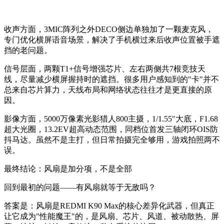
收声方面，3MIC阵列之外DECO侧边单独加了一颗麦克风，
专门优化横屏语音场景，解决了手机横过来后收声位置被手遮
挡的老问题。
信号层面，两颗T1+信号增强芯片、左右两侧共7根竞技天
线，尽量减少横屏握持时的遮挡。很多用户感知到的"卡"并不
总来自芯片算力，天线布局和网络状态往往才是更直接的原
因。
影像方面，5000万像素光影猎人800主摄，1/1.55"大底，F1.68
超大光圈，13.2EV超高动态范围，同档位首发三轴闭环OIS防
抖马达。虽然不是主打，但日常拍摄完全够用，游戏拍照两不
误。
最终结论：风扇是加分项，不是全部
回到最初的问题——有风扇就等于无敌吗？
答案是：风扇是REDMI K90 Max的核心差异化武器，但真正
让它成为"性能魔王"的，是风扇、芯片、风道、被动散热、屏