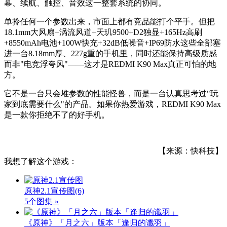
幕、续航、触控、音效这一整套系统的协同。
单拎任何一个参数出来，市面上都有竞品能打个平手。但把
18.1mm大风扇+涡流风道+天玑9500+D2独显+165Hz高刷
+8550mAh电池+100W快充+32dB低噪音+IP69防水这些全部塞
进一台8.18mm厚、227g重的手机里，同时还能保持高级质感
而非"电竞浮夸风"——这才是REDMI K90 Max真正可怕的地
方。
它不是一台只会堆参数的性能怪兽，而是一台认真思考过"玩
家到底需要什么"的产品。如果你热爱游戏，REDMI K90 Max
是一款你拒绝不了的好手机。
【来源：快科技】
我想了解这个游戏：
原神2.1宣传图
(6)
5个图集 »
《原神》「月之六」版本「逢归的谶羽」