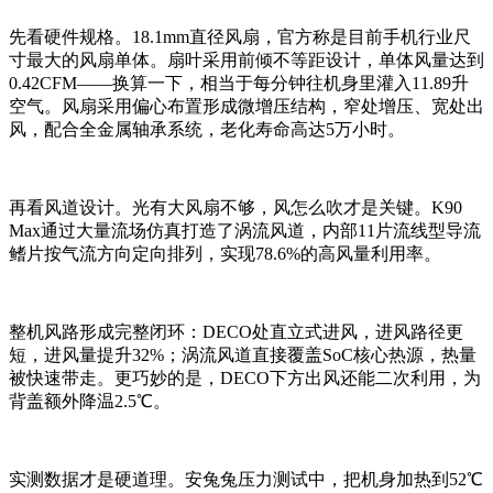
先看硬件规格。18.1mm直径风扇，官方称是目前手机行业尺
寸最大的风扇单体。扇叶采用前倾不等距设计，单体风量达到
0.42CFM——换算一下，相当于每分钟往机身里灌入11.89升
空气。风扇采用偏心布置形成微增压结构，窄处增压、宽处出
风，配合全金属轴承系统，老化寿命高达5万小时。
再看风道设计。光有大风扇不够，风怎么吹才是关键。K90
Max通过大量流场仿真打造了涡流风道，内部11片流线型导流
鳍片按气流方向定向排列，实现78.6%的高风量利用率。
整机风路形成完整闭环：DECO处直立式进风，进风路径更
短，进风量提升32%；涡流风道直接覆盖SoC核心热源，热量
被快速带走。更巧妙的是，DECO下方出风还能二次利用，为
背盖额外降温2.5℃。
实测数据才是硬道理。安兔兔压力测试中，把机身加热到52℃