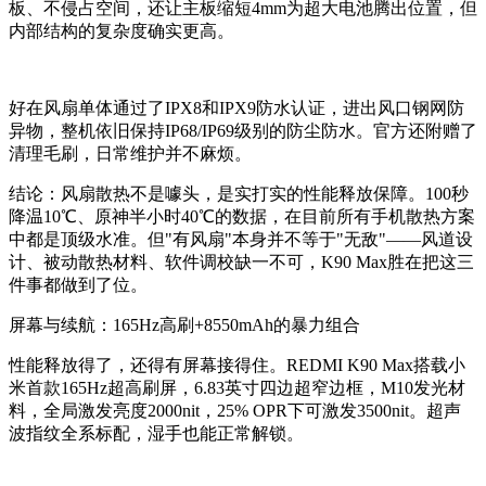
板、不侵占空间，还让主板缩短4mm为超大电池腾出位置，但
内部结构的复杂度确实更高。
好在风扇单体通过了IPX8和IPX9防水认证，进出风口钢网防
异物，整机依旧保持IP68/IP69级别的防尘防水。官方还附赠了
清理毛刷，日常维护并不麻烦。
结论：风扇散热不是噱头，是实打实的性能释放保障。100秒
降温10℃、原神半小时40℃的数据，在目前所有手机散热方案
中都是顶级水准。但"有风扇"本身并不等于"无敌"——风道设
计、被动散热材料、软件调校缺一不可，K90 Max胜在把这三
件事都做到了位。
屏幕与续航：165Hz高刷+8550mAh的暴力组合
性能释放得了，还得有屏幕接得住。REDMI K90 Max搭载小
米首款165Hz超高刷屏，6.83英寸四边超窄边框，M10发光材
料，全局激发亮度2000nit，25% OPR下可激发3500nit。超声
波指纹全系标配，湿手也能正常解锁。