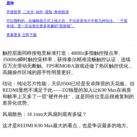
原神
开放世界, 二次元, 动作, 冒险, 角色扮演
可以预料的，在编辑器正式上线之后，不仅是宣传片中那几种玩法，「千星
奇域」里一定会冒出更多有趣的“原游戏”...
查看更多
立即下载
触控层面同样按电竞标准打造：480Hz多指触控报点率、
3500Hz瞬时触控采样率，获得泰尔精准流畅触控认证，连续
百万次滑动无断触。FPS和MOBA游戏还做了热区触控优化，
高频操作区域的跟手性明显更好。
结论：纯论芯片性能，天玑9500已经是安卓阵营的天花板。但
REDMI显然不满足于此——D2独显的加入让K90 Max在画质
和帧率上又多了一层"硬件外挂"，这是同价位竞品很难复制的
差异化优势。
风扇散热：18.1mm大风扇到底有多猛？
这才是REDMI K90 Max最大的看点，也是争议最多的地方。