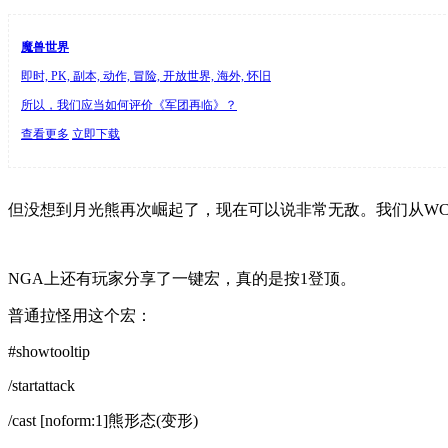
魔兽世界
即时, PK, 副本, 动作, 冒险, 开放世界, 海外, 怀旧
所以，我们应当如何评价《军团再临》？
查看更多
立即下载
但没想到月光熊再次崛起了，现在可以说非常无敌。我们从WC
NGA上还有玩家分享了一键宏，真的是按1登顶。
普通拉怪用这个宏：
#showtooltip
/startattack
/cast [noform:1]熊形态(变形)