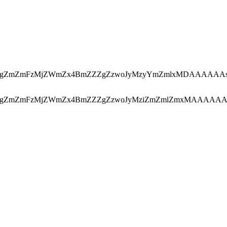
ZmFzMjZWmZx4BmZZZgZzwoJyMzyYmZmlxMDAAAAAAs
mFzMjZWmZx4BmZZZgZzwoJyMziZmZmlZmxMAAAAAAj