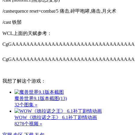
/castsequence reset=combat/5 痛击,碎甲咆哮,痛击,月火术
/cast 铁鬃
WCL上面的天赋参考：
CgGAAAAAAAAAAAAAAAAAAAAAAAAAAAAAAAAAAgZm
CgGAAAAAAAAAAAAAAAAAAAAAAAAAAAAAAAAAAgZmZ
我想了解这个游戏：
魔兽世界9.1版本截图
(13)
32个图集 »
WOW《德拉诺之王》 6.1补丁剧情动画
8278个视频 »
官网
专区
下载
礼包