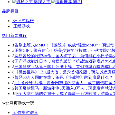
诡秘之主
08-21
品牌栏目
怀旧游戏榜
正经游戏
热门新闻排行
1
告别上班式MMO！《激战3》或成“轻量MMO”？爽过
2
正惊GIF：很有耐心！绝美少妇学习按摩，小伙竟跪地
3
网易曾经的吃鸡神作，国内凉了后，为何能在小日子爆
4
国产游戏能炸日本，台媒先破防？抗战游戏到底该怎么
5
三国题材《猛鬼三国》公测上线，首创摄魂吞噬养成玩
6
《魔兽世界》12.1迎大改，巢穴首领改版，玩法减负升
7
曾经60万人同时在线，杀死《斗战神》的到底是什么？
8
“主播毁号”后续，曾全网声援的受害人，成了圈钱狂魔
9
韩国爆款黑马！新游刚测3天涌入3万人，玩家发声就被
10
3个大学生搞的烂摊子，成了爆款千万级端游，结局太
Wan网页游戏**玩
动作爽游
进入