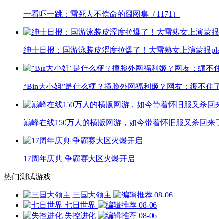
一看吓一跳：雷死人不偿命的囧图集（1171）
绅士日报：国游泳装皮涩度拉爆了！大雷熟女上演蒙眼pla
“Bin大小姐”是什么梗？撞脸外网福利姬？网友：绷不住
巅峰在线150万人的横版网游，如今带着怀旧服又杀回来
17周年庆典 争霸赛大区火爆开启
热门测试游戏
三国大领主
08-06
七日世界
08-06
失控进化
08-06