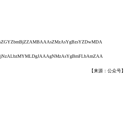
ZGYZbmBjZZAMBAAAsZMzAsYgBzsYZDwMDA
NzALbzMYMLDgJAAAgNMzAsYgBmFLbAmZAA
【来源：公众号】