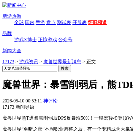
新游热游
全球
国内
手游
盘点
测试表
开服表
怀旧频道
品牌
游戏X博士
正惊游戏
公众号
新闻大全
17173
>
游戏资讯
>
魔兽世界最新消息
>
正文
魔兽世界：暴雪削弱后，熊TDP
2026-05-10 00:53:11
神评论
17173 新闻导语
魔兽世界熊T遭暴雪削弱后DPS反暴涨50%！一键宏轻松登顶
魔兽世界“至暗之夜”本周职业调整之后，有一个专精成为大赢家，