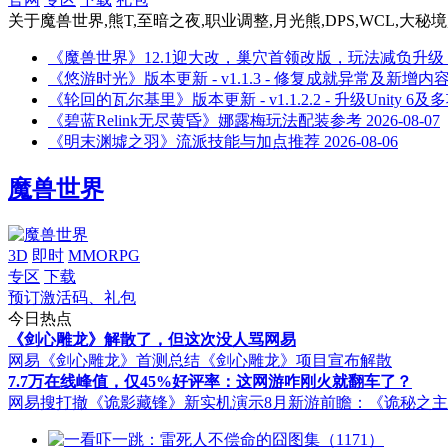
关于
魔兽世界,熊T,至暗之夜,职业调整,月光熊,DPS,WCL,大秘
《魔兽世界》12.1迎大改，巢穴首领改版，玩法减负升级
《悠游时光》版本更新 - v1.1.3 - 修复成就异常及新增内
《轮回的瓦尔基里》版本更新 - v1.1.2.2 - 升级Unity 6
《碧蓝Relink无尽黄昏》娜露梅玩法配装参考
2026-08-07
《明末渊墟之羽》流派技能与加点推荐
2026-08-06
魔兽世界
3D
即时
MMORPG
专区
下载
预订激活码、礼包
今日热点
《剑心雕龙》解散了，但这次没人骂网易
网易《剑心雕龙》首测总结
《剑心雕龙》项目宣布解散
7.7万在线峰值，仅45%好评率：这网游咋刚火就翻车了？
网易搜打撤《诡影藏锋》新实机演示
8月新游前瞻：《诡秘之