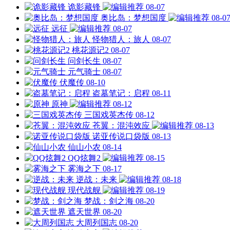
诡影藏锋
08-07
奥比岛：梦想国度
08-0
远征
08-07
怪物猎人：旅人
08-07
桃花源记2
08-07
问剑长生
08-07
元气骑士
08-07
伏魔传
08-10
盗墓笔记：启程
08-11
原神
08-12
三国戏英杰传
08-12
苍翼：混沌效应
08-13
诺亚传说口袋版
08-13
仙山小农
08-14
QQ炫舞2
08-15
雾海之下
08-17
逆战：未来
08-18
现代战舰
08-19
梦战：剑之海
08-20
遮天世界
08-20
大周列国志
08-20