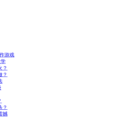
动作游戏
教学
火？
做？
法
级
？
杀？
震撼