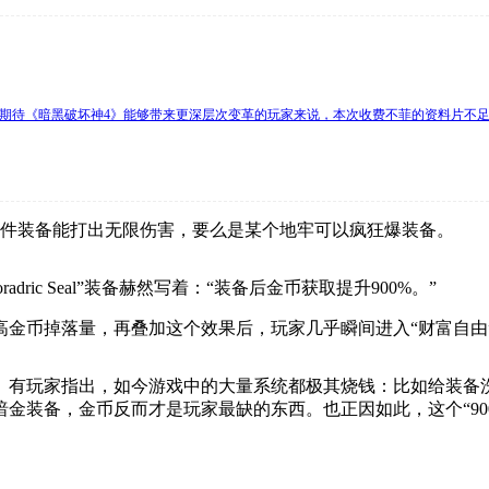
于期待《暗黑破坏神4》能够带来更深层次变革的玩家来说，本次收费不菲的资料片不
某件装备能打出无限伤害，要么是某个地牢可以疯狂爆装备。
ic Seal”装备赫然写着：“装备后金币获取提升900%。”
高金币掉落量，再叠加这个效果后，玩家几乎瞬间进入“财富自由
。有玩家指出，如今游戏中的大量系统都极其烧钱：比如给装备
暗金装备，金币反而才是玩家最缺的东西。也正因如此，这个“9