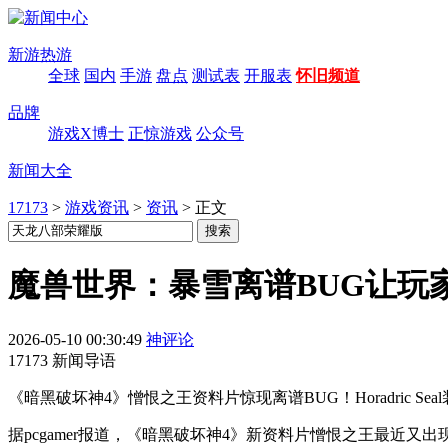
新游热游
全球
国内
手游
盘点
测试表
开服表
怀旧频道
品牌
游戏X博士
正惊游戏
公众号
新闻大全
17173
>
游戏资讯
>
资讯
>
正文
魔兽世界：暴雪离谱BUG让玩
2026-05-10 00:30:49
神评论
17173 新闻导语
《暗黑破坏神4》憎恨之王资料片惊现离谱BUG！Horadric
据pcgamer报道，《暗黑破坏神4》新资料片憎恨之王最近又出