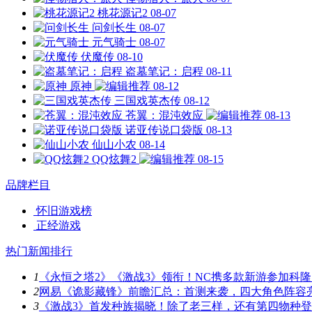
桃花源记2
08-07
问剑长生
08-07
元气骑士
08-07
伏魔传
08-10
盗墓笔记：启程
08-11
原神
08-12
三国戏英杰传
08-12
苍翼：混沌效应
08-13
诺亚传说口袋版
08-13
仙山小农
08-14
QQ炫舞2
08-15
品牌栏目
怀旧游戏榜
正经游戏
热门新闻排行
1
《永恒之塔2》《激战3》领衔！NC携多款新游参加科隆
2
网易《诡影藏锋》前瞻汇总：首测来袭，四大角色阵容
3
《激战3》首发种族揭晓！除了老三样，还有第四物种