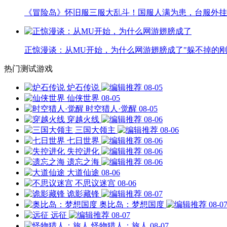
《冒险岛》怀旧服三服大乱斗！国服人满为患，台服外挂
正惊漫谈：从MU开始，为什么网游翅膀成了"躲不掉的刚
热门测试游戏
炉石传说
08-05
仙侠世界
08-05
时空猎人·觉醒
08-05
穿越火线
08-06
三国大领主
08-06
七日世界
08-06
失控进化
08-06
遗忘之海
08-06
大道仙途
08-06
不思议迷宫
08-06
诡影藏锋
08-07
奥比岛：梦想国度
08-0
远征
08-07
怪物猎人：旅人
08-07