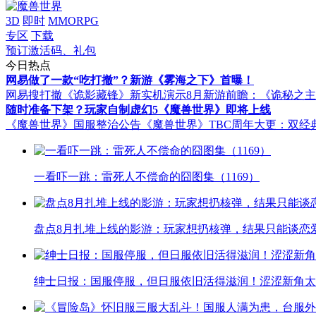
3D
即时
MMORPG
专区
下载
预订激活码、礼包
今日热点
网易做了一款“吃打撤”？新游《雾海之下》首曝！
网易搜打撤《诡影藏锋》新实机演示
8月新游前瞻：《诡秘之
随时准备下架？玩家自制虚幻5《魔兽世界》即将上线
《魔兽世界》国服整治公告
《魔兽世界》TBC周年大更：双经
一看吓一跳：雷死人不偿命的囧图集（1169）
盘点8月扎堆上线的影游：玩家想扔核弹，结果只能谈恋
绅士日报：国服停服，但日服依旧活得滋润！涩涩新角太