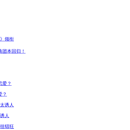
主》领衔
典团本回归！
爱？
诱人