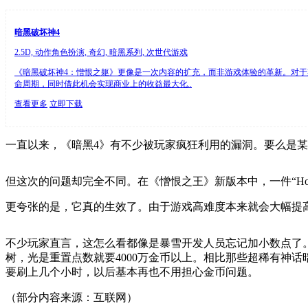
暗黑破坏神4
2.5D, 动作角色扮演, 奇幻, 暗黑系列, 次世代游戏
《暗黑破坏神4：憎恨之躯》更像是一次内容的扩充，而非游戏体验的革新。对
命周期，同时借此机会实现商业上的收益最大化..
查看更多
立即下载
一直以来，《暗黑4》有不少被玩家疯狂利用的漏洞。要么是
但这次的问题却完全不同。在《憎恨之王》新版本中，一件“Horadr
更夸张的是，它真的生效了。由于游戏高难度本来就会大幅提
不少玩家直言，这怎么看都像是暴雪开发人员忘记加小数点了
树，光是重置点数就要4000万金币以上。相比那些超稀有神话
要刷上几个小时，以后基本再也不用担心金币问题。
（部分内容来源：互联网）