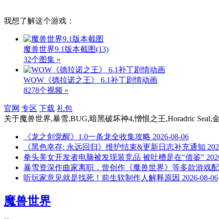
我想了解这个游戏：
魔兽世界9.1版本截图
(13)
32个图集 »
WOW《德拉诺之王》 6.1补丁剧情动画
8278个视频 »
官网
专区
下载
礼包
关于
魔兽世界,暴雪,BUG,暗黑破坏神4,憎恨之王,Horadric Se
《龙之剑觉醒》1.0一条龙全收集攻略
2026-08-06
《黑色幸存: 永远回归》维护结束&更新日志补充通知
202
拳头美女开发者电脑被发现装竞品 被吐槽是在"借鉴"
202
暴雪资深作曲家离职，曾创作《魔兽世界》等多款游戏配
听玩家意见就是找死！前生软制作人解释原因
2026-08-06
魔兽世界