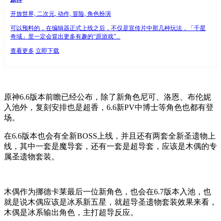
开放世界, 二次元, 动作, 冒险, 角色扮演
可以预料的，在编辑器正式上线之后，不仅是宣传片中那几种玩法，「千星
奇域」里一定会冒出更多有趣的“原游戏”...
查看更多
立即下载
原神6.6版本前瞻已经公布，除了新角色尼可、洛恩、布伦妮
入池外，复刻安排也是超香，6.6新PV中博士等角色也都有登
场。
在6.6版本也会有全新BOSS上线，并且还有两套全新圣遗物上
线，其中一套是魔导套，还有一套是超导套，应该是木偶的专
属圣遗物套装。
木偶作为挪德卡莱最后一位新角色，也会在6.7版本入池，也
就是说木偶应该是冰系新五星，就超导圣遗物套装效果来看，
木偶是冰系输出角色，主打超导反应。