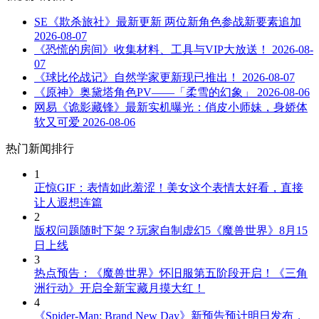
SE《欺杀旅社》最新更新 两位新角色参战新要素追加
2026-08-07
《恐慌的房间》收集材料、工具与VIP大放送！
2026-08-
07
《球比伦战记》自然学家更新现已推出！
2026-08-07
《原神》奥黛塔角色PV——「柔雪的幻象」
2026-08-06
网易《诡影藏锋》最新实机曝光：俏皮小师妹，身娇体
软又可爱
2026-08-06
热门新闻排行
1
正惊GIF：表情如此羞涩！美女这个表情太好看，直接
让人遐想连篇
2
版权问题随时下架？玩家自制虚幻5《魔兽世界》8月15
日上线
3
热点预告：《魔兽世界》怀旧服第五阶段开启！《三角
洲行动》开启全新宝藏月摸大红！
4
《Spider-Man: Brand New Day》新预告预计明日发布，