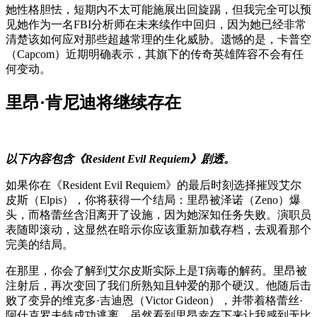
她性格胆怯，短期内不太可能施展出回旋踢，但我完全可以预
见她作为一名FBI分析师在未来续作中回归，因为她已经非常
清楚该如何应对那些超越常理的生化威胁。遗憾的是，卡普空
（Capcom）近期明确表示，其旗下的传奇英雄阵容不会有任
何变动。
里昂·肯尼迪将继续存在
以下内容包含《Resident Evil Requiem》剧透。
如果你在《Resident Evil Requiem》的最后时刻选择摧毁艾尔
皮斯（Elpis），你将获得一个结局：里昂被泽诺（Zeno）爆
头，而格蕾丝含泪离开了设施，因为她深知任务失败。演职员
表随即滚动，这显然在暗示你应该重新加载存档，去观看那个
完美的结局。
在那里，你会了解到艾尔皮斯实际上是T病毒的解药。里昂被
注射后，再次变回了我们所熟知且钟爱的那个硬汉。他随后击
败了变异的维克多·吉迪恩（Victor Gideon），并带着格蕾丝·
阿什克罗夫特成功逃离。虽然看到里昂幸存下来让我感到无比