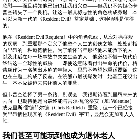
欣慰——而且得知他已婚也让我很兴奋——但我仍不禁担心卡
普空错失了一个良机。让这一最具标志性的角色功成身退，本
可以为新一代的《Resident Evil》奠定基础，这种牺牲是值得
的。
他在《Resident Evil Requiem》中的角色弧线，从应对癌症般
的疾病，到重返那个定义了他整个人生的创伤之地，处处都指
向里昂的一种道德牺牲。为了缅怀当年那些他未能救下的人，
以及此后在每一场事故中失去生命的人，他必须不惜一切代价
终结这一全球性的威胁——即使这意味着付出生命的代价。格
蕾丝作为一名初出茅庐的年轻人，里昂不希望她重蹈覆辙，这
也在主题上构成了反差。在浣熊市最初爆发时，她甚至还没出
生，本不应被迫去偿还前人的罪孽。
但卡普空选择了另一条路。别误会，我很期待看到里昂未来的
去向，也期待他是否最终能与吉尔·瓦伦蒂安（Jill Valentine）
或克里斯·雷德菲尔德（Chris Redfield）重聚，但一个已经接
受里昂牺牲现实的《Resident Evil》宇宙，显然会更加引人入
胜。
我们甚至可能玩到他成为退休老人