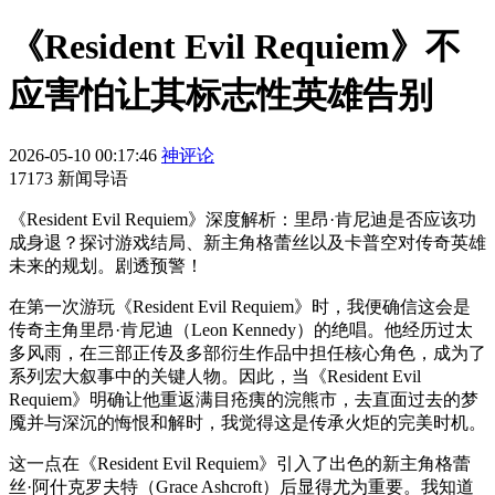
《Resident Evil Requiem》不
应害怕让其标志性英雄告别
2026-05-10 00:17:46
神评论
17173 新闻导语
《Resident Evil Requiem》深度解析：里昂·肯尼迪是否应该功
成身退？探讨游戏结局、新主角格蕾丝以及卡普空对传奇英雄
未来的规划。剧透预警！
在第一次游玩《Resident Evil Requiem》时，我便确信这会是
传奇主角里昂·肯尼迪（Leon Kennedy）的绝唱。他经历过太
多风雨，在三部正传及多部衍生作品中担任核心角色，成为了
系列宏大叙事中的关键人物。因此，当《Resident Evil
Requiem》明确让他重返满目疮痍的浣熊市，去直面过去的梦
魇并与深沉的悔恨和解时，我觉得这是传承火炬的完美时机。
这一点在《Resident Evil Requiem》引入了出色的新主角格蕾
丝·阿什克罗夫特（Grace Ashcroft）后显得尤为重要。我知道