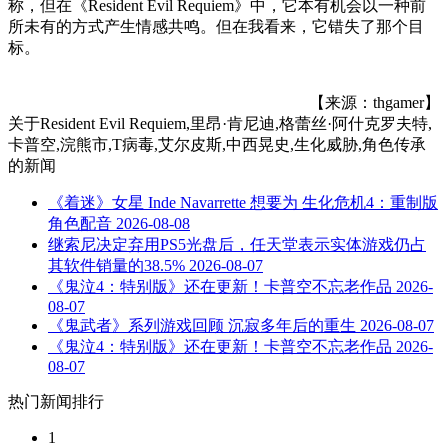
称，但在《Resident Evil Requiem》中，它本有机会以一种前
所未有的方式产生情感共鸣。但在我看来，它错失了那个目
标。
【来源：thgamer】
关于
Resident Evil Requiem,里昂·肯尼迪,格蕾丝·阿什克罗夫特,
卡普空,浣熊市,T病毒,艾尔皮斯,中西晃史,生化威胁,角色传承
的新闻
《着迷》女星 Inde Navarrette 想要为 生化危机4：重制版
角色配音
2026-08-08
继索尼决定弃用PS5光盘后，任天堂表示实体游戏仍占
其软件销量的38.5%
2026-08-07
《鬼泣4：特别版》还在更新！卡普空不忘老作品
2026-
08-07
《鬼武者》系列游戏回顾 沉寂多年后的重生
2026-08-07
《鬼泣4：特别版》还在更新！卡普空不忘老作品
2026-
08-07
热门新闻排行
1