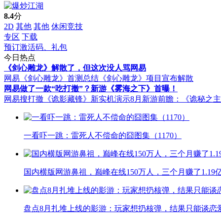
8.4
分
2D
其他
其他
休闲竞技
专区
下载
预订激活码、礼包
今日热点
《剑心雕龙》解散了，但这次没人骂网易
网易《剑心雕龙》首测总结
《剑心雕龙》项目宣布解散
网易做了一款“吃打撤”？新游《雾海之下》首曝！
网易搜打撤《诡影藏锋》新实机演示
8月新游前瞻：《诡秘之
一看吓一跳：雷死人不偿命的囧图集（1170）
国内横版网游鼻祖，巅峰在线150万人，三个月赚了1.19
盘点8月扎堆上线的影游：玩家想扔核弹，结果只能谈恋