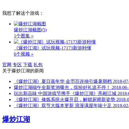
我想了解这个游戏：
爆炒江湖截图
(5)
1个图集 »
《爆炒江湖》试玩视频-17173新游秒懂
6个视频 »
官网
专区
下载
礼包
关于
爆炒江湖
的新闻
《爆炒江湖》夏日嘉年华 金币百连抽引爆暑期档
2018-07
爆炒江湖端午全新奖池曝光，缤纷好礼送不停！
2018-06-
玩出新品味 中国游戏节携手《爆炒江湖》亮相江城
2018-
《爆炒江湖》修炼系统火爆开启，解锁厨师新姿势
2018-
《爆炒江湖》双节大版本更新 浪漫满屋年味十足
2018-02
爆炒江湖