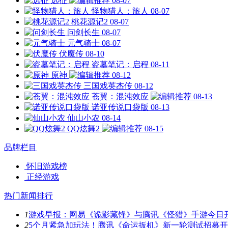
远征
08-07
怪物猎人：旅人
08-07
桃花源记2
08-07
问剑长生
08-07
元气骑士
08-07
伏魔传
08-10
盗墓笔记：启程
08-11
原神
08-12
三国戏英杰传
08-12
苍翼：混沌效应
08-13
诺亚传说口袋版
08-13
仙山小农
08-14
QQ炫舞2
08-15
品牌栏目
怀旧游戏榜
正经游戏
热门新闻排行
1
游戏早报：网易《诡影藏锋》与腾讯《怪猎》手游今日
2
5个月紧急加玩法！腾讯《命运扳机》新一轮测试招募