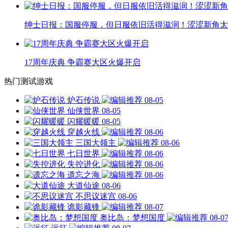
绅士日报：国服停服，但日服依旧活得滋润！涩涩新角太
17周年庆典 争霸赛大区火爆开启
热门测试游戏
炉石传说
08-05
仙侠世界
08-05
闪耀暖暖
08-05
穿越火线
08-06
三国大领主
08-06
七日世界
08-06
失控进化
08-06
遗忘之海
08-06
大道仙途
08-06
不思议迷宫
08-06
诡影藏锋
08-07
奥比岛：梦想国度
08-0