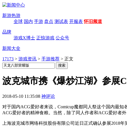
新游热游
全球
国内
手游
盘点
测试表
开服表
怀旧频道
品牌
游戏X博士
正惊游戏
公众号
新闻大全
17173
>
游戏资讯
>
手游推荐
>
正文
波克城市携《爆炒江湖》参展C
2018-05-10 11:35:08
神评论
对于国内ACG爱好者来说，Comicup魔都同人祭这个国内最
ACG爱好者的精神食粮。当然，除了同人作者和ACG爱好者
上海波克城市网络科技股份有限公司近日正式确认参展2018年