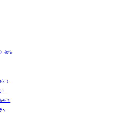
主》领衔
亿！
爱？