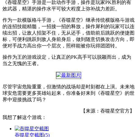
《吞噬星空》手游是一款动作手游，操作是玩家PK胜利的有
效武器，精湛的操作水平可较大程度上弥补战力差距。
作为一款横版格斗手游，《吞噬星空》继承传统横版格斗游戏
的连招技能精髓，一招接一招的释放，操作犀利的玩家可以连
续出招，让敌人招架不住，无从还手，借助前后跳跃的便捷图
标，可便利跳跃到敌人身前身后，做到随意切换攻击方向，即
便对手战力高出你一个层次，照样能被你玩得团团转。
操作为王的游戏设定，让真正的PK高手可以脱颖而出，成为
当之无愧的王者。
尽管宇宙危险重重，但激情的战场却是时刻都在上演。未来地
球安危需要更多英雄站起来，你准备好来到《吞噬星空》的世
界中迎接挑战了吗？
【来源：吞噬星空官方】
我想了解这个游戏：
吞噬星空截图
(5)