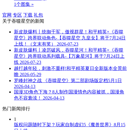
1个图集 »
官网
专区
下载
礼包
关于
吞噬星空
的新闻
新皮肤爆料丨统御千军，傲视群星！和平精英×《吞噬
星空》跨界联动角色-【吞噬星空 九皇女】将于7月24日
上线！（文末有奖）
2026-07-23
新皮肤爆料丨凌厉破风，吞噬星河！和平精英×《吞噬
星空》跨界联动系列载具-【万象星河】将于7月24日上
线
2026-07-23
越打越年轻，刺激不重样!和平精英夏日全新版本全景前
瞻
2026-05-29
罗峰封神之战 《吞噬星空》第二部剧场版定档5月1日
2026-04-13
国漫3D角色下海？8人制作国漫情色内容被抓，国漫角
色不容亵渎！
2026-04-13
热门新闻排行
1
版权问题随时下架？玩家自制虚幻5《魔兽世界》8月15