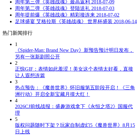
周年第三弹《英雄战魂》最高返利
2018-07-09
周年第二弹《英雄战魂》登陆送礼
2018-07-03
周年提前爆《英雄战魂》精彩接连来
2018-07-02
足球盛宴 艾格拉斯《英雄战魂》 世界杯盛装
2018-06-14
热门新闻排行
1
《Spider-Man: Brand New Day》新预告预计明日发布，
另有一张新剧照公开
2
正惊GIF：表情如此羞涩！美女这个表情太好看，直接
让人遐想连篇
3
热点预告：《魔兽世界》怀旧服第五阶段开启！《三角
洲行动》开启全新宝藏月摸大红！
4
2026CJ前线战报：盛趣游戏拿下《永恒之塔2》国服代
理
5
版权问题随时下架？玩家自制虚幻5《魔兽世界》8月15
日上线