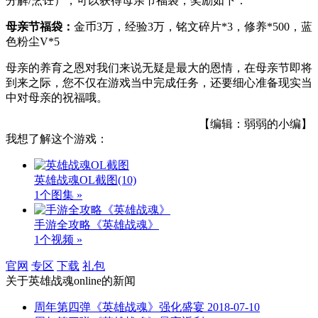
分解/烹饪），可以获得母亲节福袋，奖励如下：
母亲节福袋：
金币3万，经验3万，铭文碎片*3，修养*500，蓝
色粉尘V*5
母亲的养育之恩对我们来说无疑是最大的恩情，在母亲节即将
到来之际，您不仅在游戏当中完成任务，还要细心准备现实当
中对母亲的祝福哦。
【编辑：弱弱的小编】
我想了解这个游戏：
英雄战魂OL截图
(10)
1个图集 »
手游全攻略《英雄战魂》
1个视频 »
官网
专区
下载
礼包
关于
英雄战魂online
的新闻
周年第四弹《英雄战魂》强化盛宴
2018-07-10