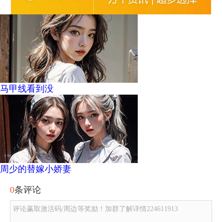
马甲线看到没
周少的替嫁小娇妻
0
条评论
评论赢取激活码/周边等奖励！加群了解详情224611913