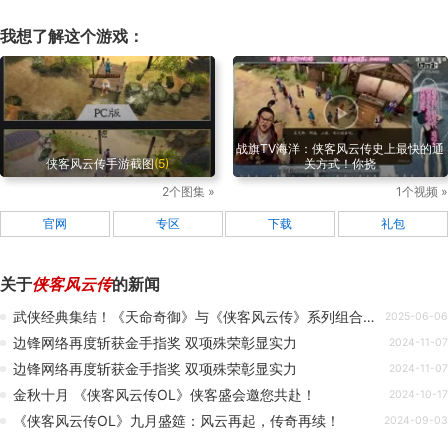
我想了解这个游戏：
战旗TV海洋：侠客风云传史上最快的通
侠客风云传手游截图
(5)
关方式！你挠
2个图集 »
1个视频 »
官网
专区
下载
礼包
关于
侠客风云传
的新闻
武侠经典集结！《天命奇御》与《侠客风云传》系列组合包登陆Steam
2025-06-06
边锋网络再度斩获金手指奖 双项殊荣彰显实力
2024-11-07
边锋网络再度斩获金手指奖 双项殊荣彰显实力
2024-11-07
金秋十月 《侠客风云传OL》侠客盛会邀您共赴！
2024-10-17
《侠客风云传OL》九月盛筵：风云再起，传奇再续！
2024-09-03