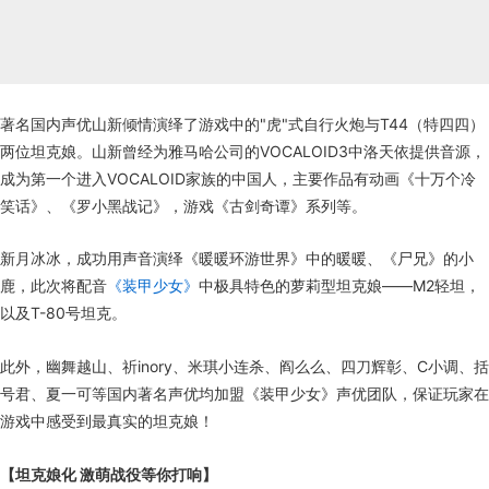
著名国内声优山新倾情演绎了游戏中的"虎"式自行火炮与T44（特四四）
两位坦克娘。山新曾经为雅马哈公司的VOCALOID3中洛天依提供音源，
成为第一个进入VOCALOID家族的中国人，主要作品有动画《十万个冷
笑话》、《罗小黑战记》，游戏《古剑奇谭》系列等。
新月冰冰，成功用声音演绎《暖暖环游世界》中的暖暖、《尸兄》的小
鹿，此次将配音
《装甲少女》
中极具特色的萝莉型坦克娘——M2轻坦，
以及T-80号坦克。
此外，幽舞越山、祈inory、米琪小连杀、阎么么、四刀辉彰、C小调、括
号君、夏一可等国内著名声优均加盟《装甲少女》声优团队，保证玩家在
游戏中感受到最真实的坦克娘！
【坦克娘化 激萌战役等你打响】