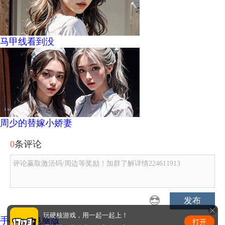
马甲线看到没
周少的替嫁小娇妻
0
条评论
评论赢取激活码/周边等奖励！加群了解详情224611913
发布
玩硬核游戏，用一起一起上！
手机版
|
电脑版
打开