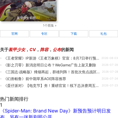
装甲少女截图
(5)
1个图集 »
官网
专区
下载
礼包
关于
装甲少女
，
CV
，
阵容
，
公布
的新闻
《王者荣耀》IP新游《王者万象棋》官宣：8月7日举行预定档发布会
2026-08-03
《影之刃零》新消息明日公布？WeGame广告上架又删除
2026-07-29
《三国志·战略版》烽烟再起，群雄列阵！首批次焦点战区局势全面铺开
2026-07-28
《幻兽帕鲁》前中期草系AOE阵容推荐
2026-07-24
《蛋仔派对》【电竞节】夯！重磅官宣！线下总决赛周五最后开票！
2026-07-23
热门新闻排行
1
《Spider-Man: Brand New Day》新预告预计明日发
布，另有一张新剧照公开