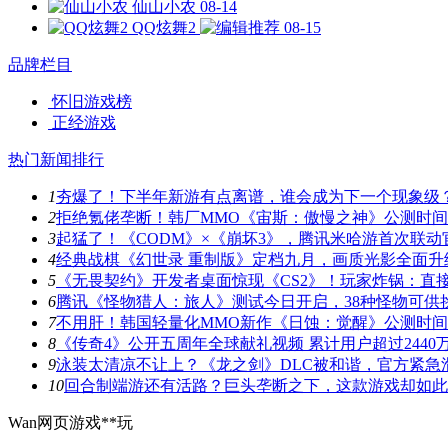
仙山小农
08-14
QQ炫舞2
08-15
品牌栏目
怀旧游戏榜
正经游戏
热门新闻排行
1
夯爆了！下半年新游有点离谱，谁会成为下一个现象级
2
拒绝氪佬垄断！韩厂MMO《宙斯：傲慢之神》公测时
3
起猛了！《CODM》×《崩坏3》，腾讯米哈游首次联动
4
经典战棋《幻世录 重制版》定档九月，画质光影全面升
5
《无畏契约》开发者桌面惊现《CS2》！玩家炸锅：直
6
腾讯《怪物猎人：旅人》测试今日开启，38种怪物可供
7
不用肝！韩国轻量化MMO新作《日蚀：觉醒》公测时
8
《传奇4》公开五周年全球献礼视频 累计用户超过2440
9
泳装太清凉不让上？《龙之剑》DLC被和谐，官方紧急
10
回合制端游还有活路？巨头垄断之下，这款游戏却如此
Wan网页游戏**玩