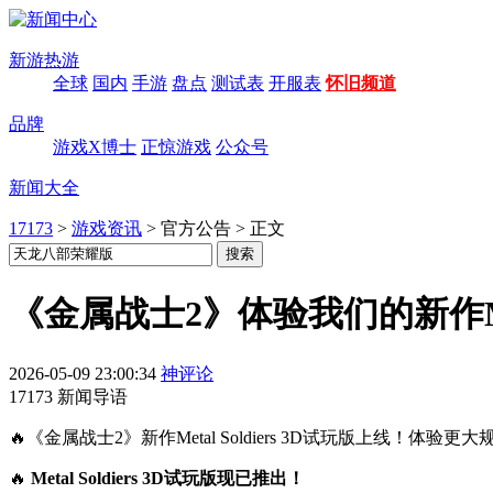
新游热游
全球
国内
手游
盘点
测试表
开服表
怀旧频道
品牌
游戏X博士
正惊游戏
公众号
新闻大全
17173
>
游戏资讯
>
官方公告
>
正文
《金属战士2》体验我们的新作Metal
2026-05-09 23:00:34
神评论
17173 新闻导语
🔥《金属战士2》新作Metal Soldiers 3D试玩版上线
🔥
Metal Soldiers 3D试玩版现已推出！