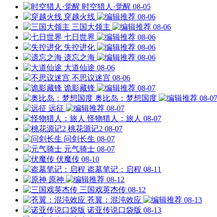
时空猎人·觉醒
08-05
穿越火线
08-06
三国大领主
08-06
七日世界
08-06
失控进化
08-06
遗忘之海
08-06
大道仙途
08-06
不思议迷宫
08-06
诡影藏锋
08-07
奥比岛：梦想国度
08-0
远征
08-07
怪物猎人：旅人
08-07
桃花源记2
08-07
问剑长生
08-07
元气骑士
08-07
伏魔传
08-10
盗墓笔记：启程
08-11
原神
08-12
三国戏英杰传
08-12
苍翼：混沌效应
08-13
诺亚传说口袋版
08-13