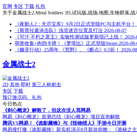
官网
专区
下载
礼包
关于
金属战士2,Metal Soldiers 3D,试玩版,战场,地图,生物
《夜勤人2：无尽宝库》9月2日正式登陆PC与主机平台！
《斯普拉遁涂击队》浅尝迷宫位置及打法
2026-08-07
《可汗 不朽之君王》实验性测试版更新现已上线！
2026-
萌兽收集+肉鸽卡牌！《梦塔比》正式登陆Steam
2026-08-
《幽灵行动》25周年 《荒野》、《断点》0.5折！
2026-08
金属战士2
2D
其他
即时
第三人称射击
专区
下载
预订激活码、礼包
今日热点
《剑心雕龙》解散了，但这次没人骂网易
网易《剑心雕龙》首测总结
《剑心雕龙》项目宣布解散
腾讯VS网易！《诡影藏锋》与《怪物猎人》手游今日开测
网易搜打撤《诡影藏锋》新实机演示
8月新游前瞻：《诡秘之