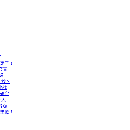
？
间定了！
官宣！
级
接抄？
挑战
间确定
万人
滑跪
坚挺！