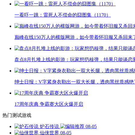
一看吓一跳：雷死人不偿命的囧图集（1170）
巅峰在线150万人的横版网游，如今带着怀旧服又杀回来
盘点8月扎堆上线的影游：玩家想扔核弹，结果只能谈恋
绅士日报：V字紧身衣勒出一双大长腿，透肉黑丝质感绝
17周年庆典 争霸赛大区火爆开启
热门测试游戏
炉石传说
08-05
仙侠世界
08-05