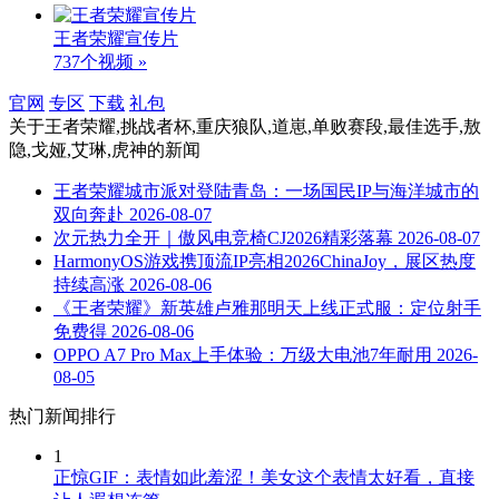
王者荣耀宣传片
737个视频 »
官网
专区
下载
礼包
关于
王者荣耀,挑战者杯,重庆狼队,道崽,单败赛段,最佳选手,敖
隐,戈娅,艾琳,虎神
的新闻
王者荣耀城市派对登陆青岛：一场国民IP与海洋城市的
双向奔赴
2026-08-07
次元热力全开｜傲风电竞椅CJ2026精彩落幕
2026-08-07
HarmonyOS游戏携顶流IP亮相2026ChinaJoy，展区热度
持续高涨
2026-08-06
《王者荣耀》新英雄卢雅那明天上线正式服：定位射手
免费得
2026-08-06
OPPO A7 Pro Max上手体验：万级大电池7年耐用
2026-
08-05
热门新闻排行
1
正惊GIF：表情如此羞涩！美女这个表情太好看，直接