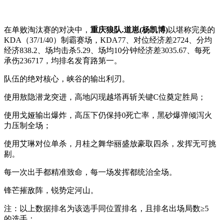
在单败淘汰赛的对决中，
重庆狼队.道崽(杨凯博)
以堪称完美的
KDA（37/1/40）制霸赛场，KDA77、对位经济差2724、分均
经济838.2、场均击杀5.29、场均10分钟经济差3035.67、每死
承伤236717，均排名发育路第一。
队伍的绝对核心，峡谷的输出利刃。
使用敖隐潜龙突进，高地闪现越塔再斩关键C位奠定胜局；
使用戈娅输出爆炸，高压下仍保持0死亡率，黑砂爆弹倾泻火
力压制全场；
使用艾琳对位单杀，月桂之舞华丽盛放豪取四杀，发挥无可挑
剔。
每一次出手都精准致命，每一场发挥都统治全场。
锋芒摧敌阵，锐势定河山。
注：以上数据排名为该选手同位置排名，且排名出场局数≥5
的选手；