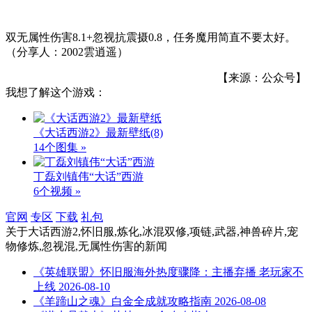
双无属性伤害8.1+忽视抗震摄0.8，任务魔用简直不要太好。
（分享人：2002雲逍遥）
【来源：公众号】
我想了解这个游戏：
《大话西游2》最新壁纸
(8)
14个图集 »
丁磊刘镇伟“大话”西游
6个视频 »
官网
专区
下载
礼包
关于
大话西游2,怀旧服,炼化,冰混双修,项链,武器,神兽碎片,宠
物修炼,忽视混,无属性伤害
的新闻
《英雄联盟》怀旧服海外热度骤降：主播弃播 老玩家不
上线
2026-08-10
《羊蹄山之魂》白金全成就攻略指南
2026-08-08