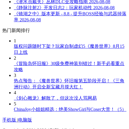
《潜水员戴夫》丛林DLC全攻略指南
2026-08-08
《静脉注射2》开发日志2：玩家机动性
2026-08-08
《镜湖之中》版本更新 - 8.8 - 提升BOSS经验与武器掉落
率
2026-08-08
热门新闻排行
1
版权问题随时下架？玩家自制虚幻5《魔兽世界》8月15
日上线
2
《冒险岛怀旧服》30级免费神装别错过！新手必看重点
攻略
3
热点预告：《魔兽世界》怀旧服第五阶段开启！《三角
洲行动》开启全新宝藏月摸大红！
4
《剑心雕龙》解散了，但这次没人骂网易
5
ChinaJoy小姐姐精选：绝美ShowGirl与Coser大赏！（5）
手机版
|
电脑版