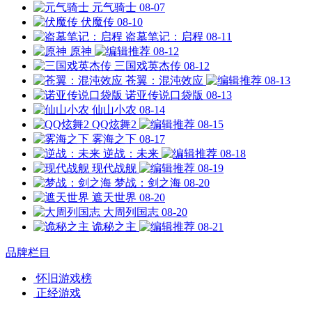
元气骑士
08-07
伏魔传
08-10
盗墓笔记：启程
08-11
原神
08-12
三国戏英杰传
08-12
苍翼：混沌效应
08-13
诺亚传说口袋版
08-13
仙山小农
08-14
QQ炫舞2
08-15
雾海之下
08-17
逆战：未来
08-18
现代战舰
08-19
梦战：剑之海
08-20
遮天世界
08-20
大周列国志
08-20
诡秘之主
08-21
品牌栏目
怀旧游戏榜
正经游戏