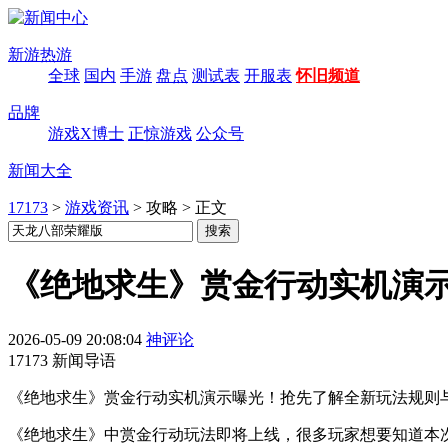
新游热游
全球
国内
手游
盘点
测试表
开服表
怀旧频道
品牌
游戏X博士
正惊游戏
公众号
新闻大全
17173
>
游戏资讯
>
攻略
>
正文
《绝地求生》赏金行动实机演
2026-05-09 20:08:04
神评论
17173 新闻导语
《绝地求生》赏金行动实机演示曝光！抢先了解全新玩法规则
《绝地求生》中赏金行动玩法即将上线，很多玩家想要知道本