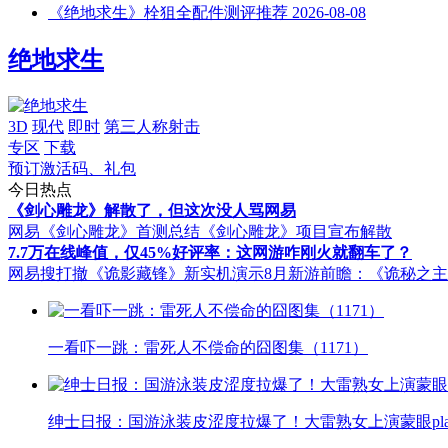
《绝地求生》栓狙全配件测评推荐
2026-08-08
绝地求生
3D
现代
即时
第三人称射击
专区
下载
预订激活码、礼包
今日热点
《剑心雕龙》解散了，但这次没人骂网易
网易《剑心雕龙》首测总结
《剑心雕龙》项目宣布解散
7.7万在线峰值，仅45%好评率：这网游咋刚火就翻车了？
网易搜打撤《诡影藏锋》新实机演示
8月新游前瞻：《诡秘之
一看吓一跳：雷死人不偿命的囧图集（1171）
绅士日报：国游泳装皮涩度拉爆了！大雷熟女上演蒙眼pla