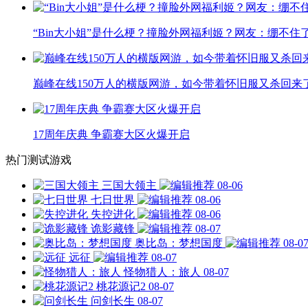
“Bin大小姐”是什么梗？撞脸外网福利姬？网友：绷不住
巅峰在线150万人的横版网游，如今带着怀旧服又杀回来
17周年庆典 争霸赛大区火爆开启
热门测试游戏
三国大领主
08-06
七日世界
08-06
失控进化
08-06
诡影藏锋
08-07
奥比岛：梦想国度
08-0
远征
08-07
怪物猎人：旅人
08-07
桃花源记2
08-07
问剑长生
08-07