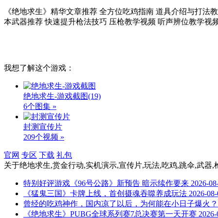
《绝地求生》精华文章推荐 全方位吃鸡指南 道具介绍与打法教学
本武器推荐 快速提升枪法技巧 压枪教学视频 听声辨位教学视频
我想了解这个游戏：
绝地求生-游戏截图
(19)
6个图集 »
封测宣传片
209个视频 »
官网
专区
下载
礼包
关于
绝地求生,赏金行动,实机演示,宣传片,玩法,吃鸡,跳伞,武器,
特别好评游戏《96号公路》新预告 暗示续作要来
2026-08
《猛鬼三国》卡牌上线，首创摄魂吞噬养成玩法
2026-08-
曾经的吃鸡神作，国内凉了以后，为何能在小日子爆火？
《绝地求生》PUBG全球系列赛7总决赛第一天开赛
2026-