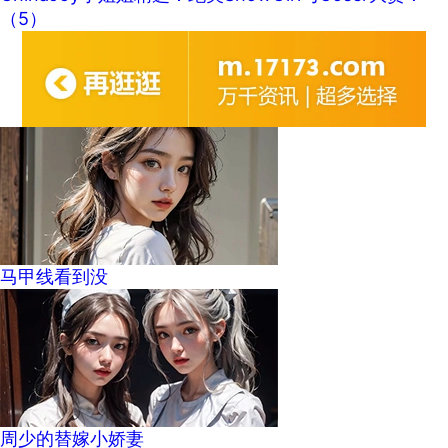
（5）
马甲线看到没
周少的替嫁小娇妻