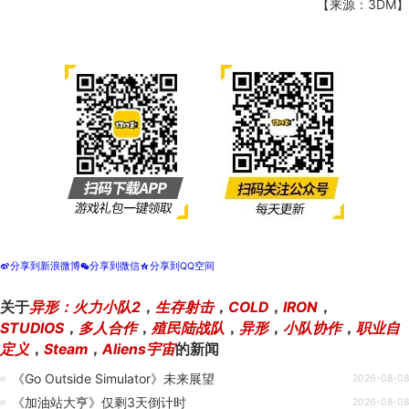
【来源：3DM】
分享到新浪微博
分享到微信
分享到QQ空间
t
w
z
关于
异形：火力小队2
，
生存射击
，
COLD
，
IRON
，
STUDIOS
，
多人合作
，
殖民陆战队
，
异形
，
小队协作
，
职业自
定义
，
Steam
，
Aliens宇宙
的新闻
《Go Outside Simulator》未来展望
2026-08-08
《加油站大亨》仅剩3天倒计时
2026-08-08