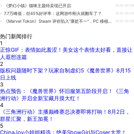
《梦幻小镇》猫咪主题特卖现已开启
2026-08-08
7.7万峰值，但45%好评率：这网游咋刚火就翻车了？
2026-08-08
《Marvel Tokon》Steam 评价陷入“褒贬不一”，PC 移植版表现糟糕引发玩家投诉，Arc System Works 对此做出回应。
2026-08-08
热门新闻排行
1
正惊GIF：表情如此羞涩！美女这个表情太好看，直接让
人遐想连篇
2
版权问题随时下架？玩家自制虚幻5《魔兽世界》8月15
日上线
3
热点预告：《魔兽世界》怀旧服第五阶段开启！《三角
洲行动》开启全新宝藏月摸大红！
4
《三角洲行动》主播巅峰赛总决赛即将打响！8月2日，
群星汇聚，新王加冕！
5
ChinaJoy小姐姐精选：绝美ShowGirl与Coser大赏！