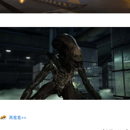
再逛逛>>