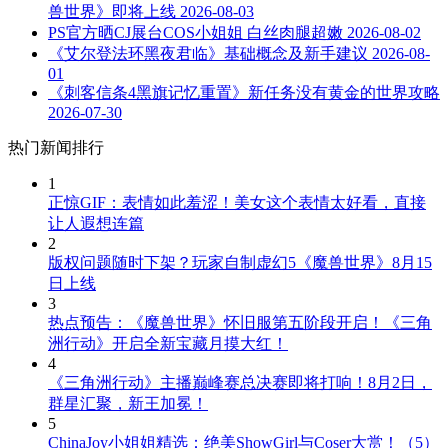
兽世界》即将上线
2026-08-03
PS官方晒CJ展台COS小姐姐 白丝肉腿超嫩
2026-08-02
《艾尔登法环黑夜君临》基础概念及新手建议
2026-08-
01
《刺客信条4黑旗记忆重置》新任务没有黄金的世界攻略
2026-07-30
热门新闻排行
1
正惊GIF：表情如此羞涩！美女这个表情太好看，直接
让人遐想连篇
2
版权问题随时下架？玩家自制虚幻5《魔兽世界》8月15
日上线
3
热点预告：《魔兽世界》怀旧服第五阶段开启！《三角
洲行动》开启全新宝藏月摸大红！
4
《三角洲行动》主播巅峰赛总决赛即将打响！8月2日，
群星汇聚，新王加冕！
5
ChinaJoy小姐姐精选：绝美ShowGirl与Coser大赏！（5）