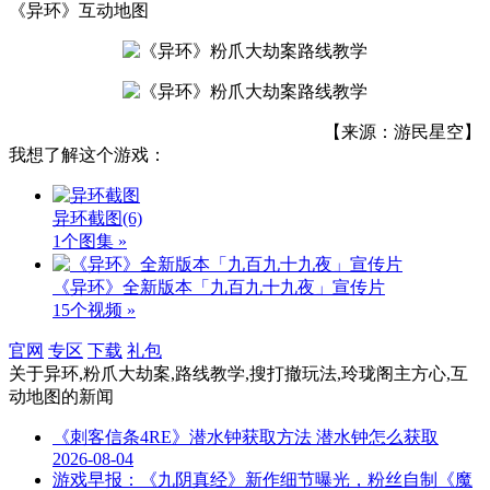
《异环》互动地图
【来源：游民星空】
我想了解这个游戏：
异环截图
(6)
1个图集 »
《异环》全新版本「九百九十九夜」宣传片
15个视频 »
官网
专区
下载
礼包
关于
异环,粉爪大劫案,路线教学,搜打撤玩法,玲珑阁主方心,互
动地图
的新闻
《刺客信条4RE》潜水钟获取方法 潜水钟怎么获取
2026-08-04
游戏早报：《九阴真经》新作细节曝光，粉丝自制《魔