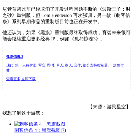
尽管育碧此前已经取消了开发过程问题不断的《波斯王子：时
之砂》重制版，但 Tom Henderson 再次强调，另一款《刺客信
条》系列早期作品的重制版目前也正在开发中。
他还认为，如果《黑旗》重制版最终取得成功，育碧未来很可
能会继续重启更多经典 IP，例如《孤岛惊魂3》。
孤岛惊魂 3
现代, 第一人称射击, 写实, 即时, 单人, 多人, 合作, 部分支持控制器, 一次性付
费
查看更多
立即下载
【来源：游民星空】
我想了解这个游戏：
刺客信条 4：黑旗截图
(7)