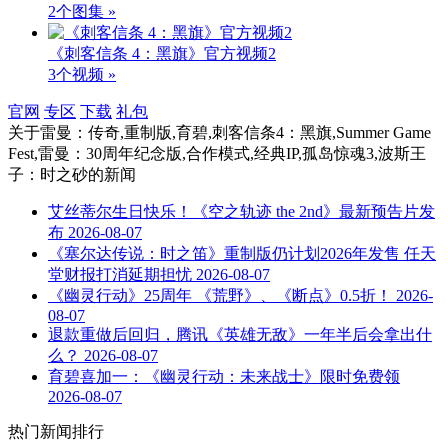
2个图集 »
《刺客信条 4：黑旗》官方视频2
3个视频 »
官网
专区
下载
礼包
关于
雷曼：传奇,重制版,育碧,刺客信条4：黑旗,Summer Game
Fest,雷曼：30周年纪念版,合作模式,经典IP,孤岛惊魂3,波斯王
子：时之砂
的新闻
艾丝蒂尔生日快乐！《空之轨迹 the 2nd》最新预告片发
布
2026-08-07
《塞尔达传说：时之笛》重制版仍计划2026年发售 任天
堂财报打消延期担忧
2026-08-07
《幽灵行动》25周年 《荒野》、《断点》0.5折！
2026-
08-07
退款重做后回归，腾讯《英雄无敌》一年半后会拿出什
么？
2026-08-07
育碧喜加一：《幽灵行动：未来战士》限时免费领
2026-08-07
热门新闻排行