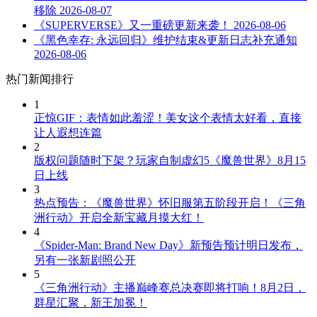
移除
2026-08-07
《SUPERVERSE》又一重磅更新来袭！
2026-08-06
《黑色幸存: 永远回归》维护结束&更新日志补充通知
2026-08-06
热门新闻排行
1
正惊GIF：表情如此羞涩！美女这个表情太好看，直接
让人遐想连篇
2
版权问题随时下架？玩家自制虚幻5《魔兽世界》8月15
日上线
3
热点预告：《魔兽世界》怀旧服第五阶段开启！《三角
洲行动》开启全新宝藏月摸大红！
4
《Spider-Man: Brand New Day》新预告预计明日发布，
另有一张新剧照公开
5
《三角洲行动》主播巅峰赛总决赛即将打响！8月2日，
群星汇聚，新王加冕！