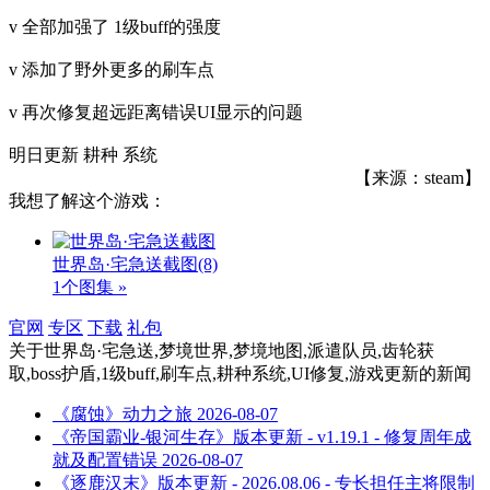
v 全部加强了 1级buff的强度
v 添加了野外更多的刷车点
v 再次修复超远距离错误UI显示的问题
明日更新 耕种 系统
【来源：steam】
我想了解这个游戏：
世界岛·宅急送截图
(8)
1个图集 »
官网
专区
下载
礼包
关于
世界岛·宅急送,梦境世界,梦境地图,派遣队员,齿轮获
取,boss护盾,1级buff,刷车点,耕种系统,UI修复,游戏更新
的新闻
《腐蚀》动力之旅
2026-08-07
《帝国霸业-银河生存》版本更新 - v1.19.1 - 修复周年成
就及配置错误
2026-08-07
《逐鹿汉末》版本更新 - 2026.08.06 - 专长担任主将限制