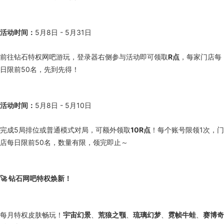
活动时间：
5月8日 - 5月31日
前往钻石特权网吧游玩，登录器右侧参与活动即可领取
R点
，每家门店每
日限前50名，先到先得！
活动时间：
5月8日 - 5月10日
完成5局排位或普通模式对局，可额外领取
10R点
！每个账号限领1次，门
店每日限前50名，数量有限，领完即止～
🚀 钻石网吧特权焕新！
每月特权皮肤畅玩！
宇宙幻景
、
荒狼之颚
、
琉璃幻梦
、
霓帧牛蛙
、
赛博奇