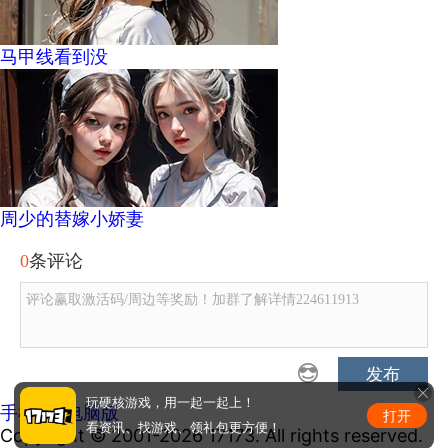
马甲线看到没
周少的替嫁小娇妻
0
条评论
评论赢取激活码/周边等奖励！加群了解详情224611913
发布
玩硬核游戏，用一起一起上！
手机版
|
电脑版
打开
看资讯、找游戏、领礼包更方便！
Copyright © 2001-2026 17173. All rights reserved.