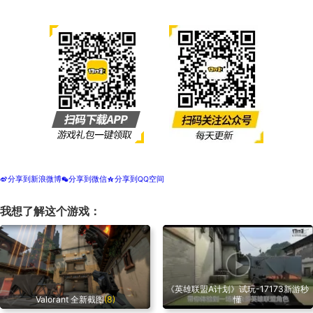
分享到新浪微博
分享到微信
分享到QQ空间
t
w
z
我想了解这个游戏：
《英雄联盟A计划》试玩-17173新游秒
Valorant 全新截图
(8)
懂