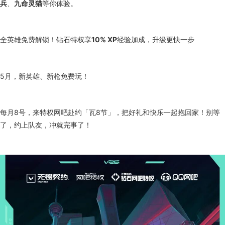
兵
、
九命灵猫
等你体验。
全英雄免费解锁！钻石特权享
10% XP
经验加成，升级更快一步
5月，新英雄、新枪免费玩！
每月8号，来特权网吧赴约「瓦8节」，把好礼和快乐一起抱回家！别等
了，约上队友，冲就完事了！