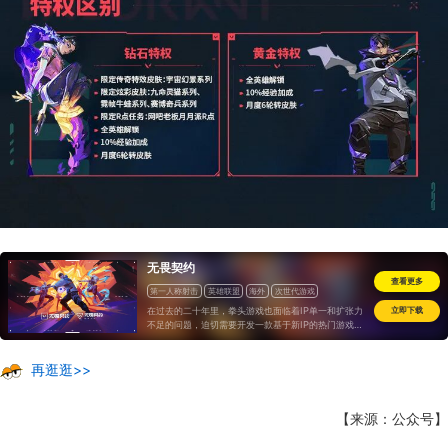
无畏契约
查看更多
第一人称射击
英雄联盟
海外
次世代游戏
在过去的二十年里，拳头游戏也面临着IP单一和扩张力
立即下载
不足的问题，迫切需要开发一款基于新IP的热门游戏...
事实证明，他们成功做到了。现在，这款游戏甚至也要
在射击手游市场分一杯羹。
再逛逛>>
【来源：公众号】