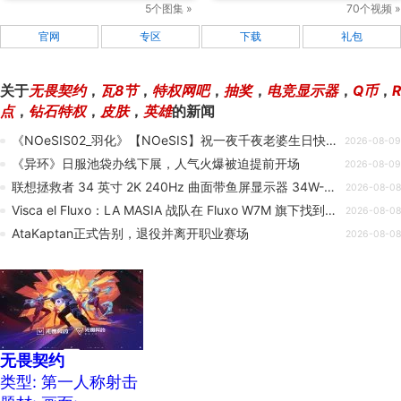
5个图集 »
70个视频 »
官网
专区
下载
礼包
关于
无畏契约
，
瓦8节
，
特权网吧
，
抽奖
，
电竞显示器
，
Q币
，
R
点
，
钻石特权
，
皮肤
，
英雄
的新闻
《NOeSIS02_羽化》【NOeSIS】祝一夜千夜老婆生日快乐！抽奖以及NOeSIS重制PC版预告
2026-08-09
《异环》日服池袋办线下展，人气火爆被迫提前开场
2026-08-09
联想拯救者 34 英寸 2K 240Hz 曲面带鱼屏显示器 34W-2c 上市，1799 元
2026-08-08
Visca el Fluxo：LA MASIA 战队在 Fluxo W7M 旗下找到新归宿
2026-08-08
AtaKaptan正式告别，退役并离开职业赛场
2026-08-08
无畏契约
类型: 第一人称射击