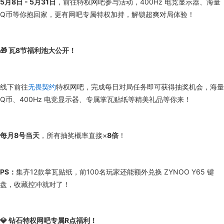
5月8日 - 5月31日
，前往特权网吧参与活动，400Hz 电竞显示器、海量
Q币等你抱回家，更有网吧专属特权加持，解锁超爽对局体验！
🎁 瓦8节福利池大公开！
线下前往
无畏契约
特权网吧，完成每日对局任务即可获得抽奖机会，海量
Q币、400Hz 电竞显示器、专属掌瓦贴纸等精美礼品等你来！
每月8号当天
，所有抽奖概率直接×
8倍
！
PS：
集齐12款掌瓦贴纸，前100名玩家还能额外兑换 ZYNOO Y65 键
盘，收藏控冲就对了！
💎 钻石特权网吧专属R点福利！