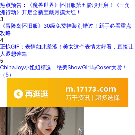
热点预告：《魔兽世界》怀旧服第五阶段开启！《三角
洲行动》开启全新宝藏月摸大红！
3
《冒险岛怀旧服》30级免费神装别错过！新手必看重点
攻略
4
正惊GIF：表情如此羞涩！美女这个表情太好看，直接让
人遐想连篇
5
ChinaJoy小姐姐精选：绝美ShowGirl与Coser大赏！
（5）