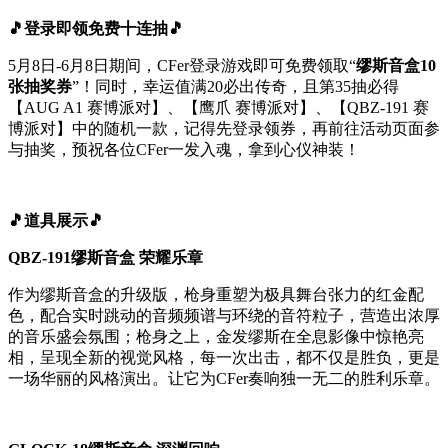
🎵登录即领免费十连抽🎵
5月8日-6月8日期间，CFer登录游戏即可免费领取“
缪斯音盒10
张抽奖券
”！同时，幸运值满20必出传奇，且第35抽必得
【AUG A1 赛博派对】、【鹰爪 赛博派对】、【QBZ-191 赛
博派对】中的随机一款，记得先登录领券，再前往活动页面参
与抽奖，预祝各位CFer一发入魂，拿到心仪神装！
🎵道具展示🎵
QBZ-191缪斯音盒 荣耀乐章
作为缪斯音盒的升级版，枪身重塑为极具舞台张力的红金配
色，配合实时跳动的音频频谱与环绕的音符粒子，营造出浓厚
的音乐盛会氛围；枪身之上，金发缪斯在全息影像中惊艳亮
相，呈现全新的视觉风格，每一次出击，都不仅是胜负，更是
一场华丽的风格演出。让它为CFer奏响独一无二的胜利乐章。