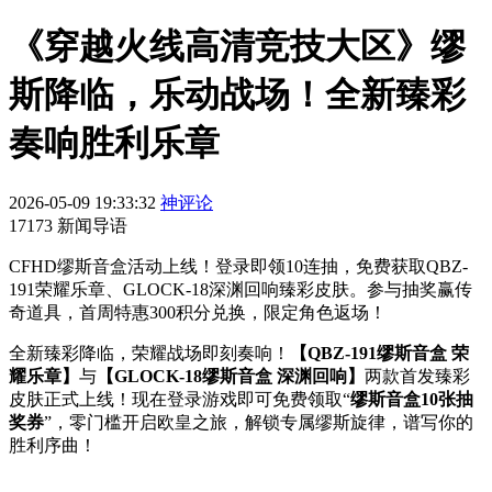
《穿越火线高清竞技大区》缪
斯降临，乐动战场！全新臻彩
奏响胜利乐章
2026-05-09 19:33:32
神评论
17173 新闻导语
CFHD缪斯音盒活动上线！登录即领10连抽，免费获取QBZ-
191荣耀乐章、GLOCK-18深渊回响臻彩皮肤。参与抽奖赢传
奇道具，首周特惠300积分兑换，限定角色返场！
全新臻彩降临，荣耀战场即刻奏响！
【QBZ-191缪斯音盒 荣
耀乐章】
与
【GLOCK-18缪斯音盒 深渊回响】
两款首发臻彩
皮肤正式上线！现在登录游戏即可免费领取“
缪斯音盒10张抽
奖券
”，零门槛开启欧皇之旅，解锁专属缪斯旋律，谱写你的
胜利序曲！