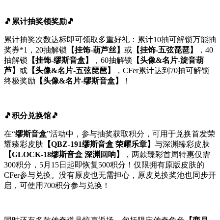
🎵累计抽奖领奖励🎵
累计抽奖次数达标即可领取多重好礼：累计10抽可解锁万能抽
奖券*1，20抽解锁
【挂饰-葫芦丝】
或
【挂饰-五弦琵琶】
，40
抽解锁
【挂饰-缪斯音盒】
，60抽解锁
【头像&名片-旋音葫
芦】
或
【头像&名片-五弦琵琶】
，CFer累计达到70抽可解锁
终极奖励
【头像&名片-缪斯音盒】
！
🎵积分兑换馆🎵
在“
缪斯音盒
”活动中，参与抽奖获取积分，可用于兑换首发荣
耀臻彩皮肤
【QBZ-191缪斯音盒 荣耀乐章】
与深渊臻彩皮肤
【GLOCK-18缪斯音盒 深渊回响】
，两款臻彩首周特惠仅需
300积分，5月15日起即恢复500积分！仅限拥有原版皮肤的
CFer参与兑换。没有原皮也无需担心，原皮兑换奖池也同步开
启，可使用700积分参与兑换！