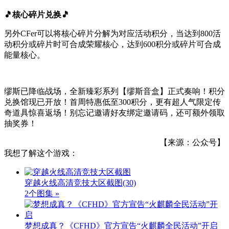
🎵核心碎片兑换🎵
另外CFer可以将核心碎片分解为对应活动积分，当达到800活
动积分或碎片时可合成荣耀核心，达到600积分或碎片可合成
能量核心。
缪斯已降临战场，全新臻彩系列【缪斯音盒】正式奏响！积分
兑换馆现已开放！首周特惠低至300积分，更有超人气限定传
奇道具惊喜返场！别忘记邀请好友绑定邀请码，还可额外领取
抽奖券！
【来源：公众号】
我想了解这个游戏：
穿越火线高清竞技大区截图
(30)
2个图集 »
梦想成真？《CFHD》官方宣告“火麒麟全民活动”开启