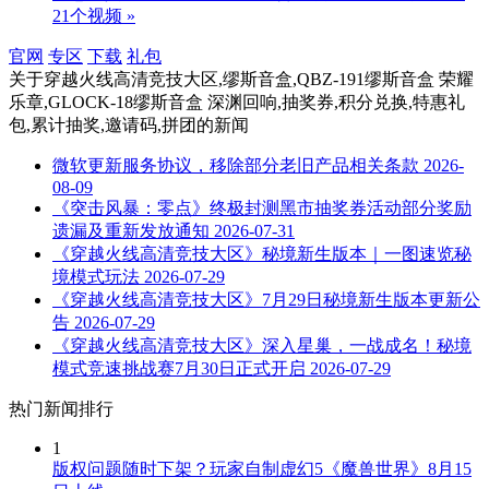
21个视频 »
官网
专区
下载
礼包
关于
穿越火线高清竞技大区,缪斯音盒,QBZ-191缪斯音盒 荣耀
乐章,GLOCK-18缪斯音盒 深渊回响,抽奖券,积分兑换,特惠礼
包,累计抽奖,邀请码,拼团
的新闻
微软更新服务协议，移除部分老旧产品相关条款
2026-
08-09
《突击风暴：零点》终极封测黑市抽奖券活动部分奖励
遗漏及重新发放通知
2026-07-31
《穿越火线高清竞技大区》秘境新生版本｜一图速览秘
境模式玩法
2026-07-29
《穿越火线高清竞技大区》7月29日秘境新生版本更新公
告
2026-07-29
《穿越火线高清竞技大区》深入星巢，一战成名！秘境
模式竞速挑战赛7月30日正式开启
2026-07-29
热门新闻排行
1
版权问题随时下架？玩家自制虚幻5《魔兽世界》8月15