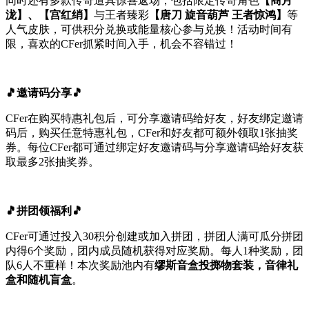
同时还有多款传奇道具惊喜返场，包括限定传奇角色
【商月
泷】、【宫红绡】
与王者臻彩
【唐刀 旋音葫芦 王者惊鸿】
等
人气皮肤，可供积分兑换或能量核心参与兑换！活动时间有
限，喜欢的CFer抓紧时间入手，机会不容错过！
🎵邀请码分享🎵
CFer在购买特惠礼包后，可分享邀请码给好友，好友绑定邀请
码后，购买任意特惠礼包，CFer和好友都可额外领取1张抽奖
券。每位CFer都可通过绑定好友邀请码与分享邀请码给好友获
取最多2张抽奖券。
🎵拼团领福利🎵
CFer可通过投入30积分创建或加入拼团，拼团人满可瓜分拼团
内得6个奖励，团内成员随机获得对应奖励。每人1种奖励，团
队6人不重样！本次奖励池内有
缪斯音盒投掷物套装，音律礼
盒和随机盲盒
。