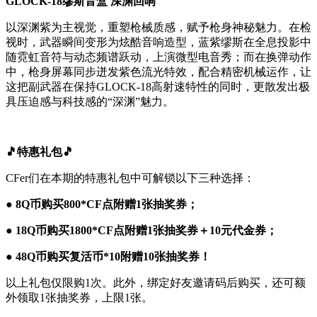
GLOCK-18缪斯音盒 深渊回响
以深渊紫为主视觉，重塑枪械质感，赋予枪身神秘魅力。在检
视时，武器瞬间变形为炫酷音响造型，蓝紫缪斯在全息投影中
随霓虹音符与动态频谱跃动，上演微型电音秀；而在换弹动作
中，枪身屏幕同步迸发紫色流光特效，配合精密机械运作，让
这把副武器在保持GLOCK-18高射速特性的同时，更散发出极
具压迫感与科技感的“深渊”魅力。
🎵特惠礼包🎵
CFer们在本期的特惠礼包中可解锁以下三种选择：
● 8Q币购买800*CF点附赠1张抽奖券；
● 18Q币购买1800*CF点附赠1张抽奖券＋10元代金券；
● 48Q币购买复活币*10附赠10张抽奖券！
以上礼包仅限购1次。此外，绑定好友邀请码后购买，还可额
外领取1张抽奖券，上限1张。