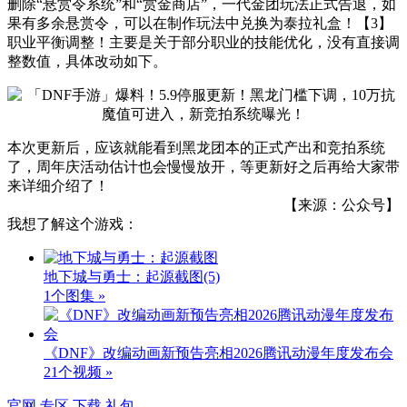
删除“悬赏令系统”和“赏金商店”，一代金团玩法正式告退，如
果有多余悬赏令，可以在制作玩法中兑换为泰拉礼盒！【3】
职业平衡调整！主要是关于部分职业的技能优化，没有直接调
整数值，具体改动如下。
本次更新后，应该就能看到黑龙团本的正式产出和竞拍系统
了，周年庆活动估计也会慢慢放开，等更新好之后再给大家带
来详细介绍了！
【来源：公众号】
我想了解这个游戏：
地下城与勇士：起源截图
(5)
1个图集 »
《DNF》改编动画新预告亮相2026腾讯动漫年度发布会
21个视频 »
官网
专区
下载
礼包