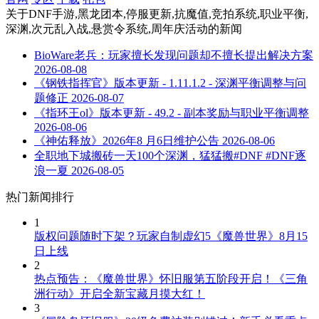
关于
DNF手游,黑龙团本,停服更新,抗魔值,竞拍系统,职业平衡,
深渊,次元乱入战,悬赏令系统,周年庆活动
的新闻
BioWare老兵：玩家擅长发现问题却不擅长提出解决方案
2026-08-08
《钢铁指挥官》版本更新 - 1.11.1.2 - 深渊平衡调整与问
题修正
2026-08-07
《指环王ol》版本更新 - 49.2 - 副本奖励与职业平衡调整
2026-08-06
《神佑释放》2026年8 月6日维护公告
2026-08-06
全职地下城搬砖一天100个深渊，猛猛搬#DNF #DNF逐
浪一夏
2026-08-05
热门新闻排行
1
版权问题随时下架？玩家自制虚幻5《魔兽世界》8月15
日上线
2
热点预告：《魔兽世界》怀旧服第五阶段开启！《三角
洲行动》开启全新宝藏月摸大红！
3