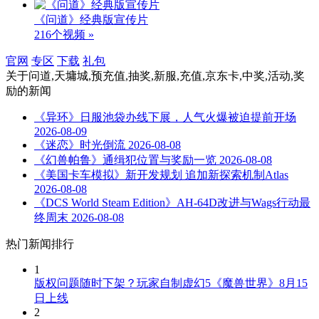
《问道》经典版宣传片
216个视频 »
官网
专区
下载
礼包
关于
问道,天墉城,预充值,抽奖,新服,充值,京东卡,中奖,活动,奖
励
的新闻
《异环》日服池袋办线下展，人气火爆被迫提前开场
2026-08-09
《迷恋》时光倒流
2026-08-08
《幻兽帕鲁》通缉犯位置与奖励一览
2026-08-08
《美国卡车模拟》新开发规划 追加新探索机制Atlas
2026-08-08
《DCS World Steam Edition》AH-64D改进与Wags行动最
终周末
2026-08-08
热门新闻排行
1
版权问题随时下架？玩家自制虚幻5《魔兽世界》8月15
日上线
2