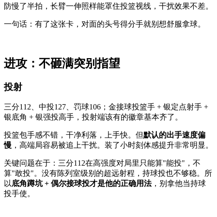
防慢了半拍，长臂一伸照样能罩住投篮视线，干扰效果不差。
一句话：有了这张卡，对面的头号得分手就别想舒服拿球。
进攻：不砸满突别指望
投射
三分112、中投127、罚球106；金接球投篮手 + 银定点射手 +
银底角 + 银强投高手，投射端该有的徽章基本齐了。
投篮包手感不错，干净利落，上手快。但
默认的出手速度偏
慢
，高端局容易被追上干扰。装了小时刻体感提升非常明显。
关键问题在于：三分112在高强度对局里只能算"能投"，不
算"敢投"。没有陈列室级别的超远射程，持球投也不够稳。所
以
底角蹲坑 + 偶尔接球投才是他的正确用法
，别拿他当持球
投手使。