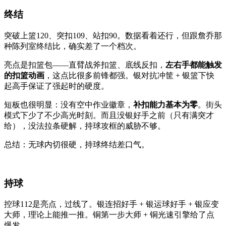
终结
突破上篮120、突扣109、站扣90。数据看着还行，但跟詹乔那
种陈列室终结比，确实差了一个档次。
亮点是扣篮包——直臂战斧扣篮、底线反扣，
左右手都能触发
的扣篮动画
，这点比很多前锋都强。银对抗冲筐 + 银篮下快
起高手保证了强起时的硬度。
短板也很明显：没有空中作业徽章，
补扣能力基本为零
。街头
模式下少了不少高光时刻。而且没银好手之前（只有满突才
给），没法拉条硬解，持球攻框的威胁不够。
总结：无球内切很硬，持球终结差口气。
持球
控球112是亮点，过线了。银连招好手 + 银运球好手 + 银应变
大师，理论上能推一推。铜第一步大师 + 铜光速引擎给了点
爆发。