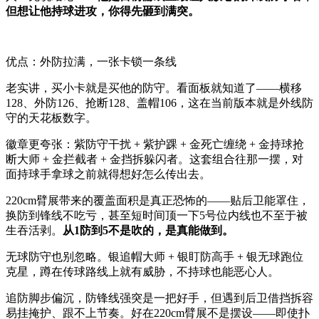
但想让他持球进攻，你得先砸到满突。
优点：外防拉满，一张卡锁一条线
老实讲，买小卡就是买他的防守。看面板就知道了——横移
128、外防126、抢断128、盖帽106，这在当前版本就是外线防
守的天花板数字。
徽章更夸张：紫防守干扰 + 紫护踝 + 金死亡缠绕 + 金持球抢
断大师 + 金拦截者 + 金挡拆躲闪者。这套组合往那一摆，对
面持球手拿球之前就得想好怎么传出去。
220cm臂展带来的覆盖面积是真正恐怖的——贴后卫能罩住，
换防到锋线不吃亏，甚至短时间顶一下5号位内线也不至于被
生吞活剥。
从1防到5不是吹的，是真能做到。
无球防守也别忽略。银追帽大师 + 银盯防高手 + 银无球跑位
克星，蹲在传球路线上就有威胁，不持球也能恶心人。
追防脚步偏沉，防锋线强突是一把好手，但遇到后卫借挡拆容
易挂掩护、跟不上节奏。好在220cm臂展不是摆设——即使扑