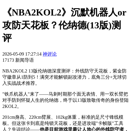
《NBA2KOL2》沉默机器人or
攻防天花板？伦纳德(13版)测
评
2026-05-09 17:27:14
神评论
17173 新闻导语
NBA2KOL2 13版伦纳德深度测评：外线防守天花板，紫金防
守徽章从1防到5！满突才能解锁副攻潜力，底角三分+无球切
入实战战术推荐。
"铁爪机器人"来了——马刺时期那个面无表情、用一双长臂把
对手防到怀疑人生的伦纳德，终于以13版致敬传奇的身份登陆
2KOL2。
201cm身高、220cm臂展、102kg体重，标准的足尺寸锋线模
板。但这张卡到底是纯锁天花板，还是进攻端"卡帧版"工具
人？先说结论——
他是目前游戏里最让人放心的外线防守者，