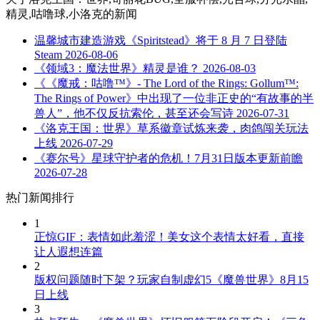
精灵,咕噜球,小洛克
的新闻
温馨城市建造游戏《Spiritstead》将于 8 月 7 日登陆
Steam
2026-08-06
《领域3：魔法世界》精灵是谁？
2026-08-03
《《魔戒：咕噜™》- The Lord of the Rings: Gollum™:
The Rings of Power》中出现了一位非正史的“有故事的半
兽人”，他不仅反抗索伦，甚至还会写诗
2026-07-31
《洛克王国：世界》草系徽章试炼来袭，肉鸽闯关玩法
上线
2026-07-29
《赛尔号》星球守护者的危机！7月31日版本更新前瞻
2026-07-28
热门新闻排行
1
正惊GIF：表情如此羞涩！美女这个表情太好看，直接
让人遐想连篇
2
版权问题随时下架？玩家自制虚幻5《魔兽世界》8月15
日上线
3