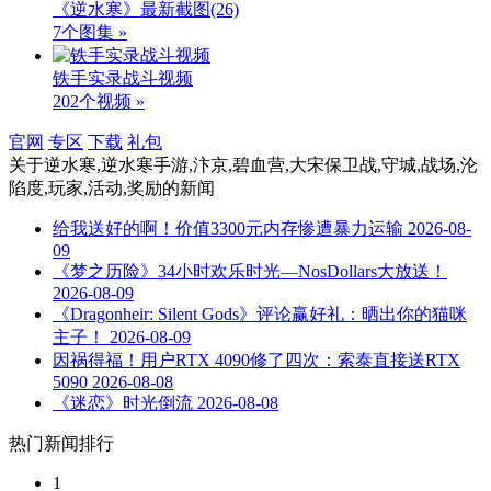
《逆水寒》最新截图
(26)
7个图集 »
铁手实录战斗视频
202个视频 »
官网
专区
下载
礼包
关于
逆水寒,逆水寒手游,汴京,碧血营,大宋保卫战,守城,战场,沦
陷度,玩家,活动,奖励
的新闻
给我送好的啊！价值3300元内存惨遭暴力运输
2026-08-
09
《梦之历险》34小时欢乐时光—NosDollars大放送！
2026-08-09
《Dragonheir: Silent Gods》评论赢好礼：晒出你的猫咪
主子！
2026-08-09
因祸得福！用户RTX 4090修了四次：索泰直接送RTX
5090
2026-08-08
《迷恋》时光倒流
2026-08-08
热门新闻排行
1