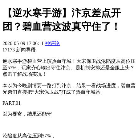
【逆水寒手游】汴京差点开
团？碧血营这波真守住了！
2026-05-09 17:06:11
神评论
17173 新闻导语
逆水寒手游碧血营上演热血守城！大宋保卫战沦陷度从高位压
至57%，玩家齐心输出守住汴京。是机制安排还是全服上头？
点击了解战场实况！
本以为今晚剧情要一路打到汴京，结果一看战场进度，碧血营
兄弟们直接把“大宋保卫战”打成了热血守城番。
PART.01
以为要寄，结果还能守
沦陷度从高位压到57%，