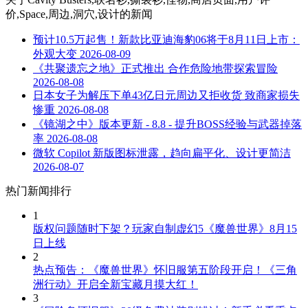
价,Space,周边,洞穴,设计
的新闻
预计10.5万起售！新款比亚迪海豹06将于8月11日上市：
外观大变
2026-08-09
《共聚遗忘之地》正式推出 合作危险地带探索冒险
2026-08-08
日本女子为解压下单43亿日元周边又拒收货 致商家损失
惨重
2026-08-08
《镜湖之中》版本更新 - 8.8 - 提升BOSS经验与武器掉落
率
2026-08-08
微软 Copilot 新版图标泄露，趋向扁平化、设计更简洁
2026-08-07
热门新闻排行
1
版权问题随时下架？玩家自制虚幻5《魔兽世界》8月15
日上线
2
热点预告：《魔兽世界》怀旧服第五阶段开启！《三角
洲行动》开启全新宝藏月摸大红！
3