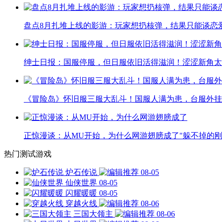
盘点8月扎堆上线的影游：玩家想扔核弹，结果只能谈恋
绅士日报：国服停服，但日服依旧活得滋润！涩涩新角太
《冒险岛》怀旧服三服大乱斗！国服人满为患，台服外挂
正惊漫谈：从MU开始，为什么网游翅膀成了"躲不掉的刚
热门测试游戏
炉石传说
08-05
仙侠世界
08-05
闪耀暖暖
08-05
穿越火线
08-06
三国大领主
08-06