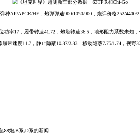
炮弹弹种AP/APCR/HE，炮弹弹速900/1050/900，炮弹价格252/44
位功率17，履带转速41.72，炮塔转速36.5，地形阻力系数未知，
0，修履带速度11.7，静止隐蔽10.37/2.33，移动隐蔽7.75/1
炮,88炮,B系,D系
的新闻