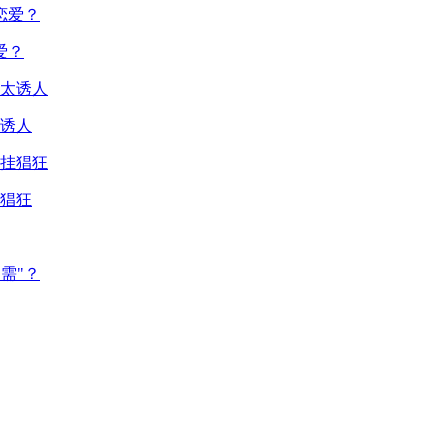
爱？
诱人
猖狂
需"？