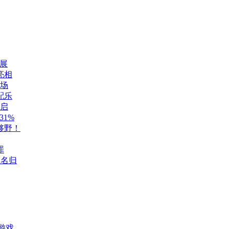
展
亮相
登场
配乐
开启
1%
够野！
罪
至名归
游戏