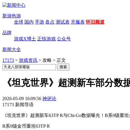
新游热游
全球
国内
手游
盘点
测试表
开服表
怀旧频道
品牌
游戏X博士
正惊游戏
公众号
新闻大全
17173
>
游戏资讯
>
攻略
>
正文
《坦克世界》超测新车部分数据：63
2026-05-09 16:09:56
神评论
17173 新闻导语
《坦克世界》超测新车63TP R与Chi-Go数据曝光！B系9
B系9级金币重坦63TP R