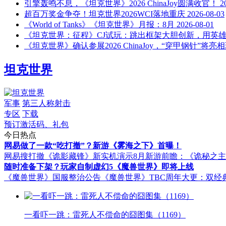
引擎轰鸣不息，《坦克世界》2026 ChinaJoy圆满收官！
2
超百万奖金争夺！坦克世界2026WCI落地重庆
2026-08-03
《World of Tanks》《坦克世界》月报：8月
2026-08-01
《坦克世界：征程》CJ试玩：跳出框架大胆创新，用英
《坦克世界》确认参展2026 ChinaJoy，“穿甲钢针”将亮
坦克世界
军事
第三人称射击
专区
下载
预订激活码、礼包
今日热点
网易做了一款“吃打撤”？新游《雾海之下》首曝！
网易搜打撤《诡影藏锋》新实机演示
8月新游前瞻：《诡秘之
随时准备下架？玩家自制虚幻5《魔兽世界》即将上线
《魔兽世界》国服整治公告
《魔兽世界》TBC周年大更：双经
一看吓一跳：雷死人不偿命的囧图集（1169）