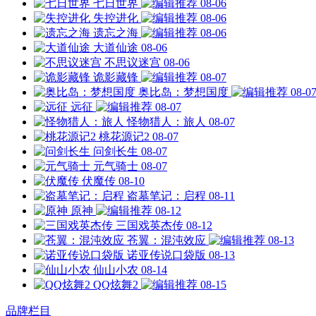
七日世界
08-06
失控进化
08-06
遗忘之海
08-06
大道仙途
08-06
不思议迷宫
08-06
诡影藏锋
08-07
奥比岛：梦想国度
08-0
远征
08-07
怪物猎人：旅人
08-07
桃花源记2
08-07
问剑长生
08-07
元气骑士
08-07
伏魔传
08-10
盗墓笔记：启程
08-11
原神
08-12
三国戏英杰传
08-12
苍翼：混沌效应
08-13
诺亚传说口袋版
08-13
仙山小农
08-14
QQ炫舞2
08-15
品牌栏目