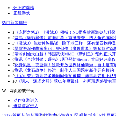
怀旧游戏榜
正经游戏
热门新闻排行
1
《永恒之塔2》《激战3》领衔！NC携多款新游参加科隆
2
网易《诡影藏锋》前瞻汇总：首测来袭，四大角色阵容
3
《激战3》首发种族揭晓！除了老三样，还有第四物种
4
暴雪资深作曲家离职，曾创作《魔兽世界》等多款游戏
5
清冷剑仙大白腿！韩国武侠MMO《新剑皇》预约正式
6
腾讯《全境封锁：曙光》现已登陆Steam，首日好评率仅3
7
化身凤凰、变巨剑！这款开放世界修仙新游，自由度有
8
腾讯《龙石战争》停运，制作人三国题材新作开启预约
9
《宝可梦》前高管多地厕间偷拍被捕，涉事高管拒不认
10
《明末：渊虚之羽》获CJ年度最佳！外网玩家盛赞实
Wan网页游戏**玩
动作爽游
进入
谁是首富
进入
17173首页
|
新闻
|
新网游
|
找游戏
|
小游戏
|
社区
|
视频
|
博客
|
下载
|
网页