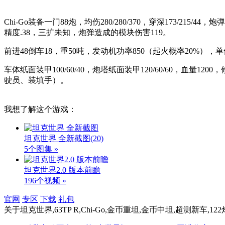
Chi-Go装备一门88炮，均伤280/280/370，穿深173/215/44，
精度.38，三扩未知，炮弹造成的模块伤害119。
前进48倒车18，重50吨，发动机功率850（起火概率20%），单
车体纸面装甲100/60/40，炮塔纸面装甲120/60/60，血量120
驶员、装填手）。
我想了解这个游戏：
坦克世界 全新截图
(20)
5个图集 »
坦克世界2.0 版本前瞻
196个视频 »
官网
专区
下载
礼包
关于
坦克世界,63TP R,Chi-Go,金币重坦,金币中坦,超测新车,122