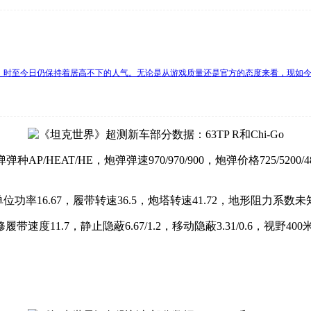
时至今日仍保持着居高不下的人气。无论是从游戏质量还是官方的态度来看，现如今
，炮弹弹种AP/HEAT/HE，炮弹弹速970/970/900，炮弹价格725/52
单位功率16.67，履带转速36.5，炮塔转速41.72，地形阻力系数
00，修履带速度11.7，静止隐蔽6.67/1.2，移动隐蔽3.31/0.6