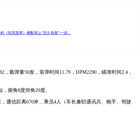
的《坦克世界》都配得上“历久弥新”一词。
00/482，载弹量50发，装弹时间11.79，DPM2290，瞄准时间2.4，
未知，俯角8度仰角20度。
，视野400米，通信距离670米，乘员4人（车长兼职通讯兵、炮手、驾驶