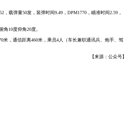
00/252，载弹量50发，装弹时间9.49，DPM1770，瞄准时间2.59，
俯角10度仰角20度。
.74，视野370米，通信距离460米，乘员4人（车长兼职通讯兵、炮手、驾
【来源：公众号】