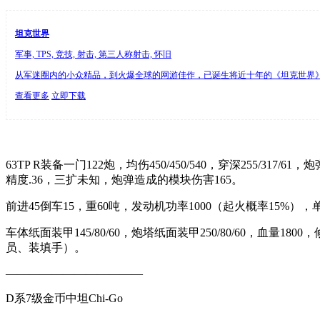
坦克世界
军事, TPS, 竞技, 射击, 第三人称射击, 怀旧
从军迷圈内的小众精品，到火爆全球的网游佳作，已诞生将近十年的《坦克世界》
查看更多
立即下载
63TP R装备一门122炮，均伤450/450/540，穿深255/317/61
精度.36，三扩未知，炮弹造成的模块伤害165。
前进45倒车15，重60吨，发动机功率1000（起火概率15%），
车体纸面装甲145/80/60，炮塔纸面装甲250/80/60，血量18
员、装填手）。
————————————
D系7级金币中坦Chi-Go