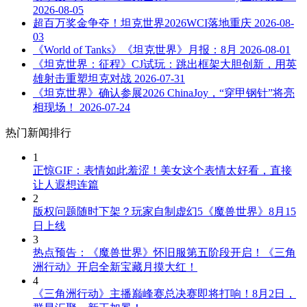
2026-08-05
超百万奖金争夺！坦克世界2026WCI落地重庆
2026-08-
03
《World of Tanks》《坦克世界》月报：8月
2026-08-01
《坦克世界：征程》CJ试玩：跳出框架大胆创新，用英
雄射击重塑坦克对战
2026-07-31
《坦克世界》确认参展2026 ChinaJoy，“穿甲钢针”将亮
相现场！
2026-07-24
热门新闻排行
1
正惊GIF：表情如此羞涩！美女这个表情太好看，直接
让人遐想连篇
2
版权问题随时下架？玩家自制虚幻5《魔兽世界》8月15
日上线
3
热点预告：《魔兽世界》怀旧服第五阶段开启！《三角
洲行动》开启全新宝藏月摸大红！
4
《三角洲行动》主播巅峰赛总决赛即将打响！8月2日，