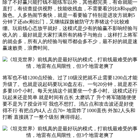
除了不好赢只能打钱不能练车以外，其他都完美，有命就能一
直打，有侦查提供视野，技能收残血，不需要看沙比lt和spg的
脸色。人多热闹节奏快，就是一看要输了特别是进攻方就剩5
分钟了还abc刚出门，又继续踩旗被防守方养猪这个比较难
绷。玩前线心态放平就好，这模式是少有的输赢不影响经验与
收入的，最好就是大家打满所有的格子与炮台，这样打上将军
的就会多，所有人的经验与银币都会多不少，最不好的就是速
赢速败类，浪费时间。
将军也不错1200点经验。过了10级没把就不止需要1200点才能
升级了。也就是说起码要玩30盘左右。一句20分钟，就是差不
多要10个小时。每天光搞这个就要坐一个多小时。这模式还行
玩起来还是简单 就是时间有点长 太磨叽了 升个将军随随便便
要不是为了授业许可 我也不想打。消占点和攻击波还是好使
得不行 有把点内4人 占点70+ 地雷炸了1000直伤 外加2人头和
打断 直接跳了一整个级别 爽得得起。