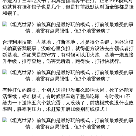
不是为了三本吃人书，我真是捏着鼻子在打。正常PVP模式对
边就算有挂和锁子也是几个，但是打前线默认对面全部都是挂
和锁子。
合理利用技能，占基地，打断基地，才是得分关键，另外这模
式输赢管我屁事，没啥心里负担，就得想方设法去占领或者打
断基地。你如果是防守方，有时候可以用火炮，基地一炮直接
升半级，推荐查炮，伤害无所谓，跑得快，打得快就行。
有种打仗的感觉，个别人送掉也没那么影响大局，死了还能复
活继续，标准模式，有时候眼车送了整局吃屎，有时候HT不
给力一下送掉五六个就完蛋，太没劲了，前线模式也没什么效
率啊，胜率啊压力，求赶紧开启10级别前线模式！