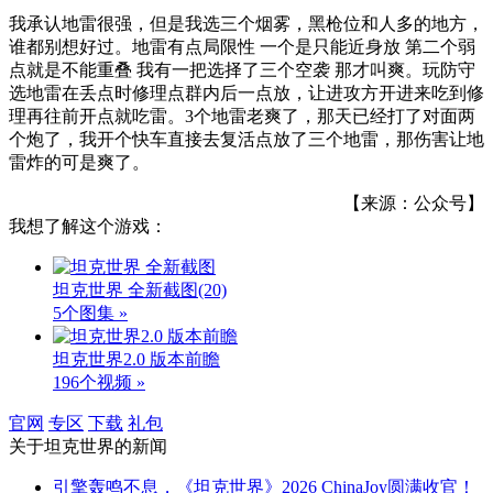
我承认地雷很强，但是我选三个烟雾，黑枪位和人多的地方，
谁都别想好过。地雷有点局限性 一个是只能近身放 第二个弱
点就是不能重叠 我有一把选择了三个空袭 那才叫爽。玩防守
选地雷在丢点时修理点群内后一点放，让进攻方开进来吃到修
理再往前开点就吃雷。3个地雷老爽了，那天已经打了对面两
个炮了，我开个快车直接去复活点放了三个地雷，那伤害让地
雷炸的可是爽了。
【来源：公众号】
我想了解这个游戏：
坦克世界 全新截图
(20)
5个图集 »
坦克世界2.0 版本前瞻
196个视频 »
官网
专区
下载
礼包
关于
坦克世界
的新闻
引擎轰鸣不息，《坦克世界》2026 ChinaJoy圆满收官！