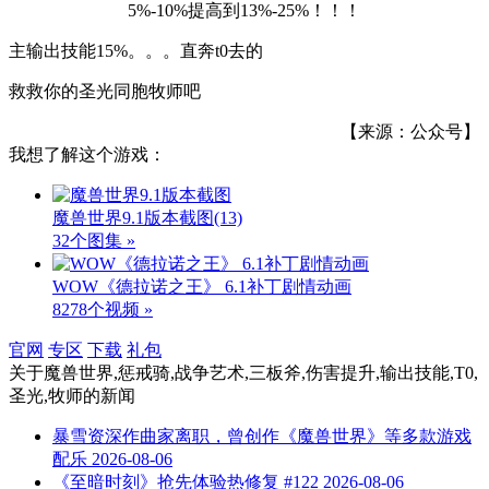
主输出技能15%。。。直奔t0去的
救救你的圣光同胞牧师吧
【来源：公众号】
我想了解这个游戏：
魔兽世界9.1版本截图
(13)
32个图集 »
WOW《德拉诺之王》 6.1补丁剧情动画
8278个视频 »
官网
专区
下载
礼包
关于
魔兽世界,惩戒骑,战争艺术,三板斧,伤害提升,输出技能,T0,
圣光,牧师
的新闻
暴雪资深作曲家离职，曾创作《魔兽世界》等多款游戏
配乐
2026-08-06
《至暗时刻》抢先体验热修复 #122
2026-08-06