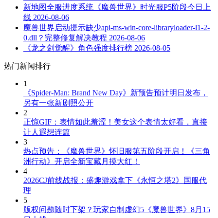
新地图全服进度系统《魔兽世界》时光服P5阶段今日上
线
2026-08-06
魔兽世界启动提示缺少api-ms-win-core-libraryloader-l1-2-
0.dll？完整修复解决教程
2026-08-06
《龙之剑觉醒》角色强度排行榜
2026-08-05
热门新闻排行
1
《Spider-Man: Brand New Day》新预告预计明日发布，
另有一张新剧照公开
2
正惊GIF：表情如此羞涩！美女这个表情太好看，直接
让人遐想连篇
3
热点预告：《魔兽世界》怀旧服第五阶段开启！《三角
洲行动》开启全新宝藏月摸大红！
4
2026CJ前线战报：盛趣游戏拿下《永恒之塔2》国服代
理
5
版权问题随时下架？玩家自制虚幻5《魔兽世界》8月15