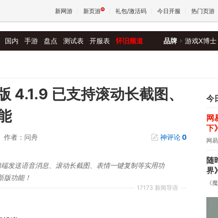
新网游
新页游
礼包/激活码
今日开服
热门页游
国内
手游
盘点
测试表
开服表
怀旧频道
品牌
游戏X博士
魔兽
天堂
PC 版 4.1.9 已支持滚动长截图、
今
能
网
王权与
下
作者：问舟
神评论
0
网易
随
持电脑端发送语音消息、滚动长截图、表情一键复制等实用功
界
新版功能！
《魔
17173 新闻导语