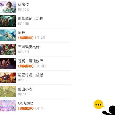
伏魔传
8月10日
盗墓笔记：启程
8月11日
原神
8月12日
三国戏英杰传
8月12日
苍翼：混沌效应
8月13日
诺亚传说口袋版
8月13日
仙山小农
8月14日
QQ炫舞2
8月15日