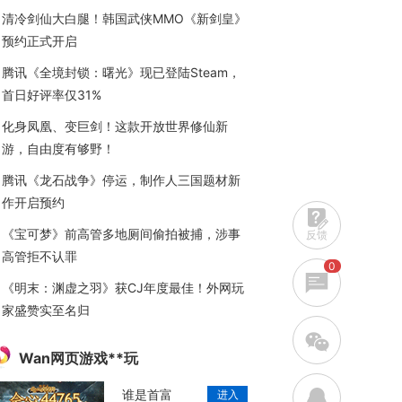
清冷剑仙大白腿！韩国武侠MMO《新剑皇》
预约正式开启
腾讯《全境封锁：曙光》现已登陆Steam，
首日好评率仅31%
化身凤凰、变巨剑！这款开放世界修仙新
游，自由度有够野！
腾讯《龙石战争》停运，制作人三国题材新
作开启预约
《宝可梦》前高管多地厕间偷拍被捕，涉事
反馈
高管拒不认罪
0
《明末：渊虚之羽》获CJ年度最佳！外网玩
家盛赞实至名归
w
Wan网页游戏**玩
q
谁是首富
进入