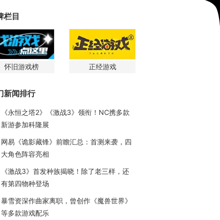
牌栏目
怀旧游戏榜
正经游戏
门新闻排行
《永恒之塔2》《激战3》领衔！NC携多款
新游参加科隆展
网易《诡影藏锋》前瞻汇总：首测来袭，四
大角色阵容亮相
《激战3》首发种族揭晓！除了老三样，还
有第四物种登场
暴雪资深作曲家离职，曾创作《魔兽世界》
等多款游戏配乐