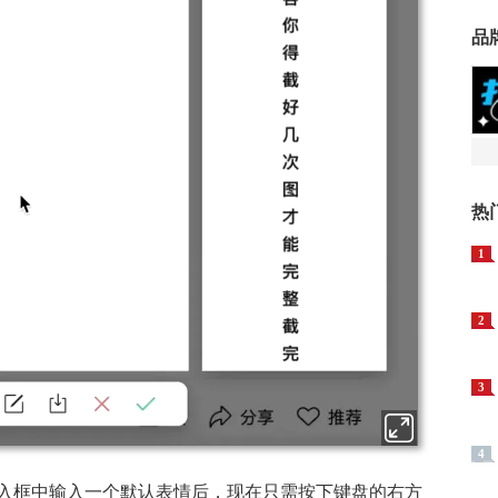
品
热
1
2
3
4
入框中输入一个默认表情后，现在只需按下键盘的右方