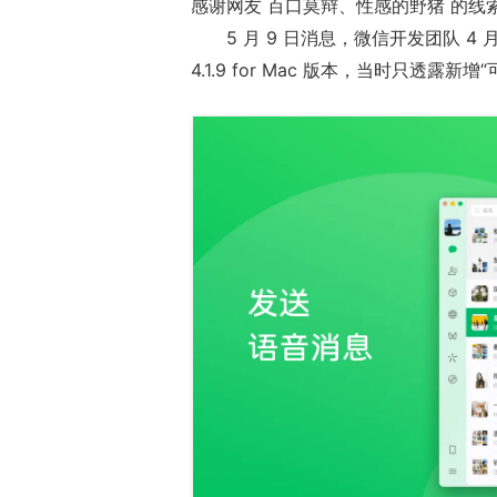
感谢网友 百口莫辩、性感的野猪 的线
5 月 9 日消息，微信开发团队 4 月 2
4.1.9 for Mac 版本，当时只透露
正惊漫谈：从M
什么网游翅膀成
的刚需"？