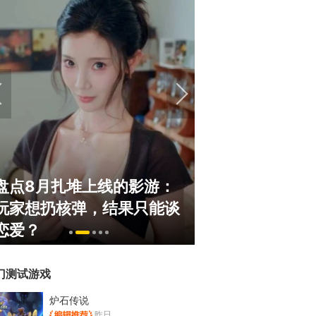
盘点8月扎堆上线的影游：
绅士日报：国服
玩家想扔核弹，结果只能谈
服依旧活得滋润
恋爱？
太诱人
门测试游戏
炉石传说
昨日