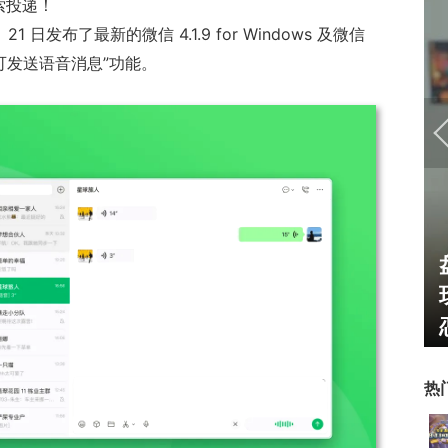
索投递！
1 日发布了最新的微信 4.1.9 for Windows 及微信
新增“可发送语音消息”功能。
U开始，为
一看吓一跳：雷死人不偿命
了"躲不掉
的囧图集（1169）
热