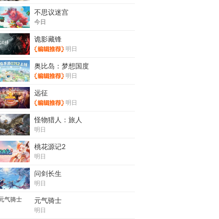
不思议迷宫
今日
诡影藏锋
明日
奥比岛：梦想国度
明日
远征
明日
怪物猎人：旅人
明日
桃花源记2
明日
问剑长生
明日
元气骑士
明日