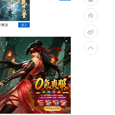
z
作爽游
进入
t
×