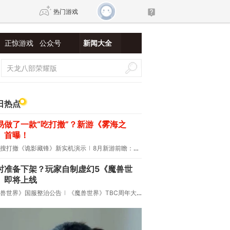
热门游戏
正惊游戏
公众号
新闻大全
DNF
传奇4
剑网3旗舰版
新天龙八部
日热点
易做了一款“吃打撤”？新游《雾海之
自由
诛仙世界
新仙侠5
》首曝！
搜打撤《诡影藏锋》新实机演示
8月新游前瞻：《诡秘之主》领衔
时准备下架？玩家自制虚幻5《魔兽世
》即将上线
兽世界》国服整治公告
《魔兽世界》TBC周年大更：双经典团本回归！