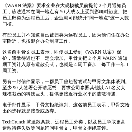
《WARN 法案》要求企业在大规模裁员前提前 2 个月通知员
工，该法通常在同一地点有 50 人或以上受到影响时触发。把
员工归类为远程员工后，企业就可能绕开“同一地点”这一人数
门槛。
有些员工并不知道自己被归类为远程员工，因为他们住在办公
室附近，也按混合办公制度工作。
这名前甲骨文员工表示，即使员工受到《WARN 法案》保
护，遣散待遇也不一定会增加。甲骨文把 2 个月 WARN 通知
期工资计入原有遣散公式，也就是 4 周工资加上每工作一年 1
周工资。
另有一封信件显示，一群员工曾短暂尝试与甲骨文集体谈判。
至少 90 人签署公开请愿书，要求公司参照其他以 AI 名义大
规模裁员的科技巨头，提供更接近行业水平的遣散待遇。
电子邮件显示，甲骨文拒绝谈判。这名前员工表示，甲骨文给
出的选择就是接受或放弃。
TechCrunch 就遣散条款、远程员工分类，以及员工争取更高
遣散待遇失败等问题询问甲骨文，甲骨文拒绝置评。