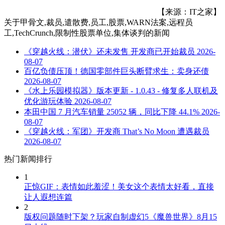
【来源：IT之家】
关于
甲骨文,裁员,遣散费,员工,股票,WARN法案,远程员
工,TechCrunch,限制性股票单位,集体谈判
的新闻
《穿越火线：潜伏》还未发售 开发商已开始裁员
2026-
08-07
百亿负债压顶！德国零部件巨头断臂求生：卖身还债
2026-08-07
《水上乐园模拟器》版本更新 - 1.0.43 - 修复多人联机及
优化游玩体验
2026-08-07
本田中国 7 月汽车销量 25052 辆，同比下降 44.1%
2026-
08-07
《穿越火线：军团》开发商 That’s No Moon 遭遇裁员
2026-08-07
热门新闻排行
1
正惊GIF：表情如此羞涩！美女这个表情太好看，直接
让人遐想连篇
2
版权问题随时下架？玩家自制虚幻5《魔兽世界》8月15