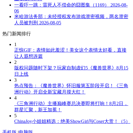
一看吓一跳：雷死人不偿命的囧图集（1169）
2026-08-
06
米哈游法务部：未经授权发布游戏泄密视频，两名泄密
人员被判刑
2026-08-05
热门新闻排行
1
正惊GIF：表情如此羞涩！美女这个表情太好看，直接
让人遐想连篇
2
版权问题随时下架？玩家自制虚幻5《魔兽世界》8月15
日上线
3
热点预告：《魔兽世界》怀旧服第五阶段开启！《三角
洲行动》开启全新宝藏月摸大红！
4
《三角洲行动》主播巅峰赛总决赛即将打响！8月2日，
群星汇聚，新王加冕！
5
ChinaJoy小姐姐精选：绝美ShowGirl与Coser大赏！（5）
手机版
|
电脑版