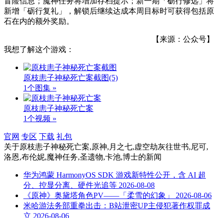
冒险信息；魔神任务将增加存档提示；新一期「砺行修远」将
新增「砺行复礼」，解锁后继续达成本周目标时可获得包括原
石在内的额外奖励。
【来源：公众号】
我想了解这个游戏：
原枝恚子神秘死亡案截图
(5)
1个图集 »
原枝恚子神秘死亡案
1个视频 »
官网
专区
下载
礼包
关于
原枝恚子神秘死亡案,原神,月之七,虚空劫灰往世书,尼可,
洛恩,布伦妮,魔神任务,圣遗物,卡池,博士
的新闻
华为鸿蒙 HarmonyOS SDK 游戏新特性公开，含 AI 超
分、控显分离、硬件光追等
2026-08-08
《原神》奥黛塔角色PV——「柔雪的幻象」
2026-08-06
米哈游法务部重拳出击：B站泄密UP主侵犯著作权罪成
立
2026-08-06