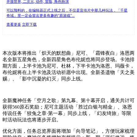
开放世界, 二次元, 动作, 冒险, 角色扮演
可以预料的，在编辑器正式上线之后，不仅是宣传片中那几种玩法，「千星
奇域」里一定会冒出更多有趣的“原游戏”...
查看更多
立即下载
本次版本将推出「炽天的默想曲」尼可、「霜锋夜白」洛恩两
名全新五星角色，全新四星角色布伦妮也将同步登场。卡池排
期方面，上半卡池为尼可、杜林，下半卡池为洛恩、玛薇卡，
布伦妮将在上半卡池及活动祈愿中出现。全新圣遗物「天之美
赐」、「影中沉凝的幻灭」同步上线。
全新魔神任务「空月之歌」第九幕、第十幕开启，通关共计可
获得560原石奖励；尼可主题活动「胜过白银与精金」、洛恩
传说任务「狡兔之章·第一幕」同步上线，「幻友绮旅」等限
时活动玩法也将逐步开启。
优化方面，任务总览界面将增加「向导笔记」，方便玩家梳理