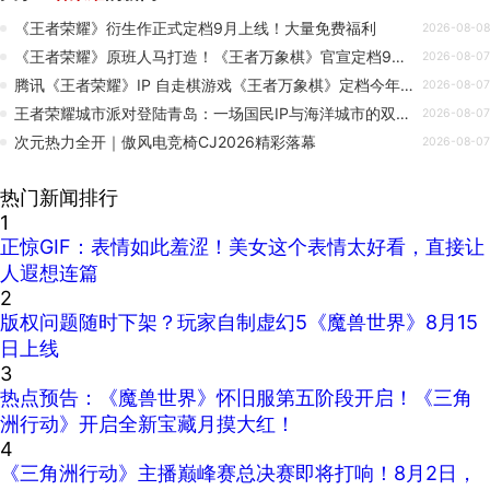
《王者荣耀》衍生作正式定档9月上线！大量免费福利
2026-08-08
《王者荣耀》原班人马打造！《王者万象棋》官宣定档9月：预约突破5000万
2026-08-07
腾讯《王者荣耀》IP 自走棋游戏《王者万象棋》定档今年 9 月，全网预约人数突破 5000 万
2026-08-07
王者荣耀城市派对登陆青岛：一场国民IP与海洋城市的双向奔赴
2026-08-07
次元热力全开｜傲风电竞椅CJ2026精彩落幕
2026-08-07
热门新闻排行
1
正惊GIF：表情如此羞涩！美女这个表情太好看，直接让
人遐想连篇
2
版权问题随时下架？玩家自制虚幻5《魔兽世界》8月15
日上线
3
热点预告：《魔兽世界》怀旧服第五阶段开启！《三角
洲行动》开启全新宝藏月摸大红！
4
《三角洲行动》主播巅峰赛总决赛即将打响！8月2日，