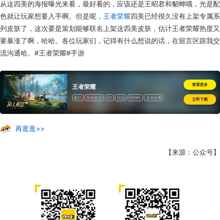
从这四美的海报曝光来看，最好看的，应该还是王昭君和貂蝉哦，光是配
色就让玩家想要入手啊。但是呢，
王者荣耀
四美已经很久没有上架专属系
列皮肤了，这次要是策划能够联名上架这四美皮肤，估计王者荣耀热度又
要暴涨了啊，哈哈。各位玩家们，记得有什么想说的话，在留言区跟我交
流沟通哈。#王者荣耀#手游
查看更多
王者荣耀
魔幻
角色扮演
2D
对战
MOBA
道具收费
立即下载
再逛逛>>
【来源：公众号】