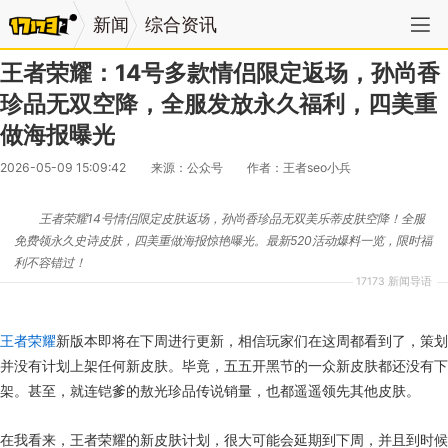
新闻
综合资讯
王者荣耀：14号多款情侣限定返场，孙尚香
珍品无双空降，全服发放永久福利，四美重
做海报曝光
2026-05-09 15:09:42
来源：公众号
作者：王者seo小兵
王者荣耀14号情侣限定皮肤返场，孙尚香珍品无双美乐蒂皮肤空降！全服
免费领永久史诗皮肤，四美重做海报惊艳曝光。最新520活动爆料一览，限时福
利不容错过！
17173 新闻导语
王者荣耀
新版本即将在下周进行更新，相信玩家们在这周都看到了，策划
并没有计划上架任何新皮肤。毕竟，五五开黑节的一众新皮肤都还没有下
架。甚至，就连铠爹的敖光珍品传说销量，也都遥遥领先其他皮肤。
在我看来，王者荣耀的新皮肤计划，很大可能会延期到下周，并且到时候