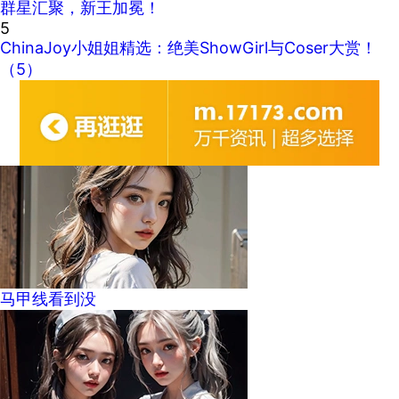
群星汇聚，新王加冕！
5
ChinaJoy小姐姐精选：绝美ShowGirl与Coser大赏！
（5）
马甲线看到没