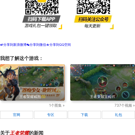
分享到新浪微博
分享到微信
分享到QQ空间
t
w
z
我想了解这个游戏：
王者荣耀截图
(5)
王者荣耀宣传片
1个图集 »
737个视频 »
官网
专区
下载
礼包
关于
王者荣耀
的新闻