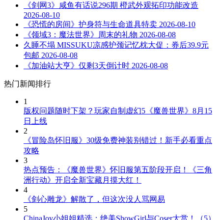
《剑网3》咸鱼有话说296期 橙武外观拓印功能改造
2026-08-10
《恐慌的房间》护身符与生命道具特卖
2026-08-10
《领域3：魔法世界》周末的礼物
2026-08-08
久睡不塌 MISSUKU凉感护颈记忆枕大促：券后39.9元
包邮
2026-08-08
《加油站大亨》仅剩3天倒计时
2026-08-08
热门新闻排行
1
版权问题随时下架？玩家自制虚幻5《魔兽世界》8月15
日上线
2
《冒险岛怀旧服》30级免费神装别错过！新手必看重点
攻略
3
热点预告：《魔兽世界》怀旧服第五阶段开启！《三角
洲行动》开启全新宝藏月摸大红！
4
《剑心雕龙》解散了，但这次没人骂网易
5
ChinaJoy小姐姐精选：绝美ShowGirl与Coser大赏！（5）