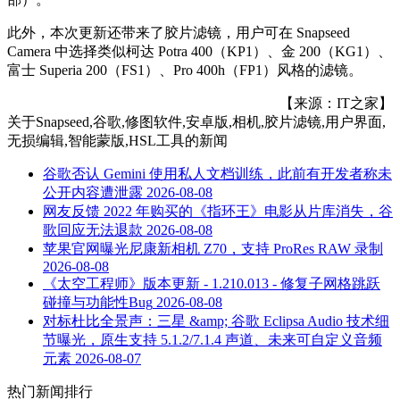
此外，本次更新还带来了胶片滤镜，用户可在 Snapseed
Camera 中选择类似柯达 Potra 400（KP1）、金 200（KG1）、
富士 Superia 200（FS1）、Pro 400h（FP1）风格的滤镜。
【来源：IT之家】
关于
Snapseed,谷歌,修图软件,安卓版,相机,胶片滤镜,用户界面,
无损编辑,智能蒙版,HSL工具
的新闻
谷歌否认 Gemini 使用私人文档训练，此前有开发者称未
公开内容遭泄露
2026-08-08
网友反馈 2022 年购买的《指环王》电影从片库消失，谷
歌回应无法退款
2026-08-08
苹果官网曝光尼康新相机 Z70，支持 ProRes RAW 录制
2026-08-08
《太空工程师》版本更新 - 1.210.013 - 修复子网格跳跃
碰撞与功能性Bug
2026-08-08
对标杜比全景声：三星 &amp; 谷歌 Eclipsa Audio 技术细
节曝光，原生支持 5.1.2/7.1.4 声道、未来可自定义音频
元素
2026-08-07
热门新闻排行