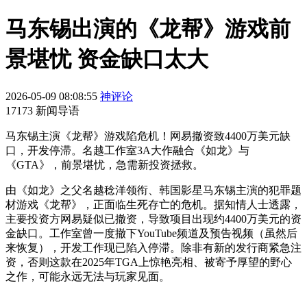
马东锡出演的《龙帮》游戏前
景堪忧 资金缺口太大
2026-05-09 08:08:55
神评论
17173 新闻导语
马东锡主演《龙帮》游戏陷危机！网易撤资致4400万美元缺
口，开发停滞。名越工作室3A大作融合《如龙》与
《GTA》，前景堪忧，急需新投资拯救。
由《如龙》之父名越稔洋领衔、韩国影星马东锡主演的犯罪题
材游戏《龙帮》，正面临生死存亡的危机。据知情人士透露，
主要投资方网易疑似已撤资，导致项目出现约4400万美元的资
金缺口。工作室曾一度撤下YouTube频道及预告视频（虽然后
来恢复），开发工作现已陷入停滞。除非有新的发行商紧急注
资，否则这款在2025年TGA上惊艳亮相、被寄予厚望的野心
之作，可能永远无法与玩家见面。