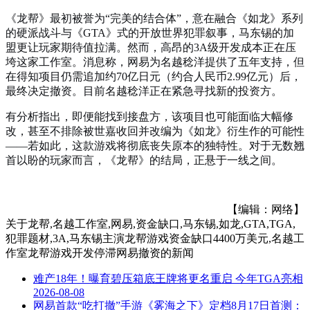
《龙帮》最初被誉为“完美的结合体”，意在融合《如龙》系列
的硬派战斗与《GTA》式的开放世界犯罪叙事，马东锡的加
盟更让玩家期待值拉满。然而，高昂的3A级开发成本正在压
垮这家工作室。消息称，网易为名越稔洋提供了五年支持，但
在得知项目仍需追加约70亿日元（约合人民币2.99亿元）后，
最终决定撤资。目前名越稔洋正在紧急寻找新的投资方。
有分析指出，即便能找到接盘方，该项目也可能面临大幅修
改，甚至不排除被世嘉收回并改编为《如龙》衍生作的可能性
——若如此，这款游戏将彻底丧失原本的独特性。对于无数翘
首以盼的玩家而言，《龙帮》的结局，正悬于一线之间。
【编辑：网络】
关于
龙帮,名越工作室,网易,资金缺口,马东锡,如龙,GTA,TGA,
犯罪题材,3A,马东锡主演龙帮游戏资金缺口4400万美元,名越工
作室龙帮游戏开发停滞网易撤资
的新闻
难产18年！曝育碧压箱底王牌将更名重启 今年TGA亮相
2026-08-08
网易首款“吃打撤”手游《雾海之下》定档8月17日首测：