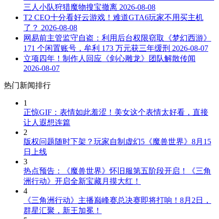
三人小队狩猎魔物搜宝撤离
2026-08-08
T2 CEO十分看好云游戏！难道GTA6玩家不用买主机
了？
2026-08-08
网易前主管监守自盗：利用后台权限窃取《梦幻西游》
171 个闲置账号，牟利 173 万元获三年缓刑
2026-08-07
立项四年！制作人回应《剑心雕龙》团队解散传闻
2026-08-07
热门新闻排行
1
正惊GIF：表情如此羞涩！美女这个表情太好看，直接
让人遐想连篇
2
版权问题随时下架？玩家自制虚幻5《魔兽世界》8月15
日上线
3
热点预告：《魔兽世界》怀旧服第五阶段开启！《三角
洲行动》开启全新宝藏月摸大红！
4
《三角洲行动》主播巅峰赛总决赛即将打响！8月2日，
群星汇聚，新王加冕！